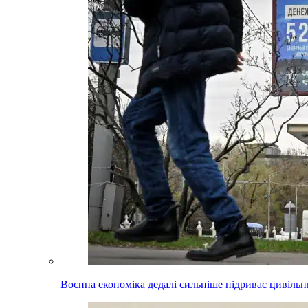
Воєнна економіка дедалі сильніше підриває цивільни