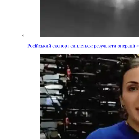
Російський експорт сиплеться: результати операці