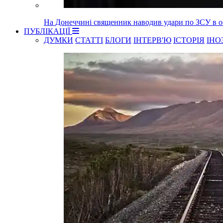
На Донеччині священник наводив удари по ЗСУ в об
ПУБЛІКАЦІЇ
ДУМКИ
СТАТТІ
БЛОГИ
ІНТЕРВ'Ю
ІСТОРІЯ
ІНО