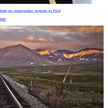
мін на «евакуацію» родини до Росії
ЗМІ