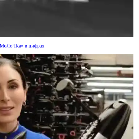
ї «МоЛоЧКа» в цифрах