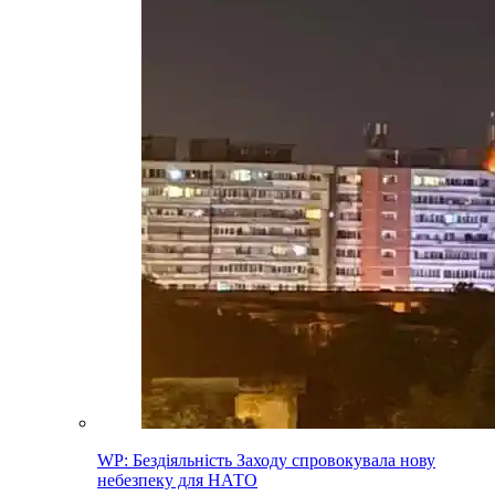
WP: Бездіяльність Заходу спровокувала нову
небезпеку для НАТО