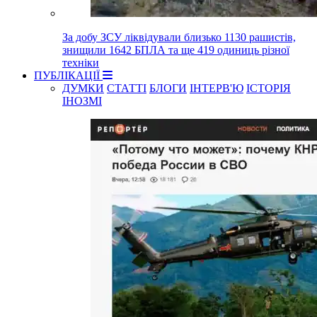
За добу ЗСУ ліквідували близько 1130 рашистів,
знищили 1642 БПЛА та ще 419 одиниць різної
техніки
ПУБЛІКАЦІЇ
ДУМКИ
СТАТТІ
БЛОГИ
ІНТЕРВ'Ю
ІСТОРІЯ
ІНОЗМІ