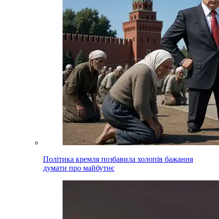
Політика кремля позбавила холопів бажання
думати про майбутнє