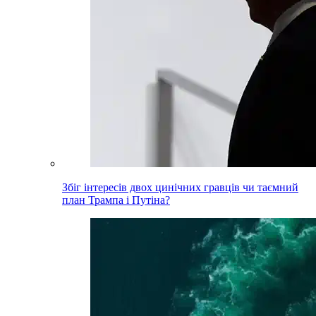
Збіг інтересів двох цинічних гравців чи таємний
план Трампа і Путіна?