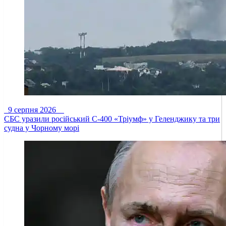
9 серпня 2026
СБС уразили російський С-400 «Тріумф» у Геленджику та три
судна у Чорному морі