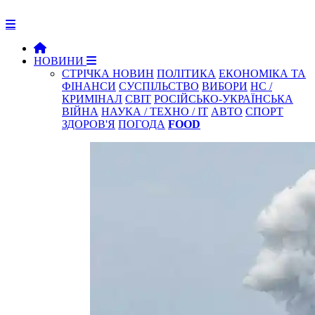
НОВИНИ
СТРІЧКА НОВИН
ПОЛІТИКА
ЕКОНОМІКА ТА
ФІНАНСИ
СУСПІЛЬСТВО
ВИБОРИ
НС /
КРИМІНАЛ
СВІТ
РОСІЙСЬКО-УКРАЇНСЬКА
ВІЙНА
НАУКА / ТЕХНО / IT
АВТО
СПОРТ
ЗДОРОВ'Я
ПОГОДА
FOOD