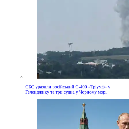
СБС уразили російський С-400 «Тріумф» у
Геленджику та три судна у Чорному морі