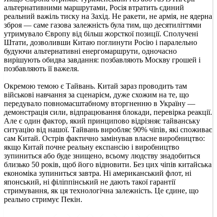
альтернативними маршрутами, Росія втратить єдиний
реальний важіль тиску на Захід. Не ракети, не армія, не ядерна
зброя — саме газова залежність була тим, що десятиліттями
утримувало Європу від більш жорсткої позиції. Сполучені
Штати, дозволивши Китаю поглинути Росію і паралельно
будуючи альтернативні енергомаршрути, одночасно
вирішують обидва завдання: позбавляють Москву грошей і
позбавляють її важеля.
Окремою темою є Тайвань. Китай зараз проводить там
військові навчання за сценарієм, дуже схожим на те, що
передувало повномасштабному вторгненню в Україну —
демонстрація сили, відпрацювання блокади, перевірка реакції.
Але є один фактор, який принципово відрізняє тайванську
ситуацію від нашої. Тайвань виробляє 90% чіпів, які споживає
сам Китай. Острів фактично замінував власне виробництво:
якщо Китай почне реальну експансію і виробництво
зупиниться або буде знищено, всьому людству знадобиться
близько 50 років, щоб його відновити. Без цих чіпів китайська
економіка зупиниться завтра. Ні американський флот, ні
японський, ні філіппінський не дають такої гарантії
стримування, як ця технологічна залежність. Це єдине, що
реально стримує Пекін.