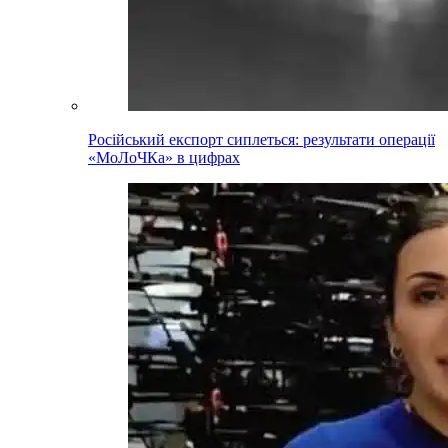
Російський експорт сиплеться: результати операції
«МоЛоЧКа» в цифрах