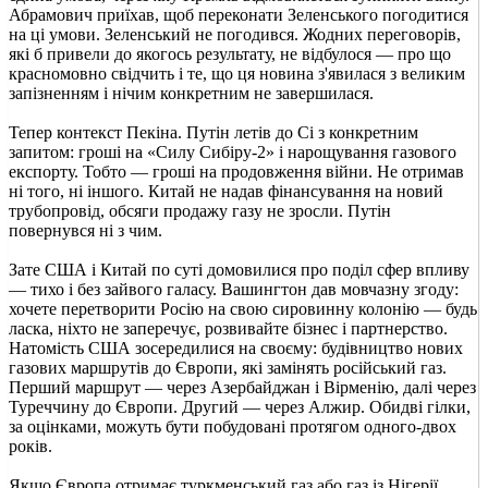
Абрамович приїхав, щоб переконати Зеленського погодитися
на ці умови. Зеленський не погодився. Жодних переговорів,
які б привели до якогось результату, не відбулося — про що
красномовно свідчить і те, що ця новина з'явилася з великим
запізненням і нічим конкретним не завершилася.
Тепер контекст Пекіна. Путін летів до Сі з конкретним
запитом: гроші на «Силу Сибіру-2» і нарощування газового
експорту. Тобто — гроші на продовження війни. Не отримав
ні того, ні іншого. Китай не надав фінансування на новий
трубопровід, обсяги продажу газу не зросли. Путін
повернувся ні з чим.
Зате США і Китай по суті домовилися про поділ сфер впливу
— тихо і без зайвого галасу. Вашингтон дав мовчазну згоду:
хочете перетворити Росію на свою сировинну колонію — будь
ласка, ніхто не заперечує, розвивайте бізнес і партнерство.
Натомість США зосередилися на своєму: будівництво нових
газових маршрутів до Європи, які замінять російський газ.
Перший маршрут — через Азербайджан і Вірменію, далі через
Туреччину до Європи. Другий — через Алжир. Обидві гілки,
за оцінками, можуть бути побудовані протягом одного-двох
років.
Якщо Європа отримає туркменський газ або газ із Нігерії