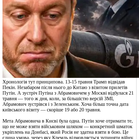
Хронологія тут принципова. 13-15 травня Трамп відвідав
Пекін. Незабаром після нього до Китаю з візитом прилетів
Путін. А зустріч Путіна з Абрамовичем у Москві відбулася 21
травня — того ж дня, коли, за більшістю версій ЗМІ,
Абрамович зустрівся і з Зеленським. Хоча більш точна дата
київського візиту — скоріше 19 або 20 травня.
Мета Абрамовича в Києві була одна. Путін хоче отримати те,
що не може взяти військовим шляхом — конкретний шматок
укріплень на Донбасі, який Росія не здатна взяти в бою. Це
єдина умова, через яку Кремль відмовляється зупиняти війну.