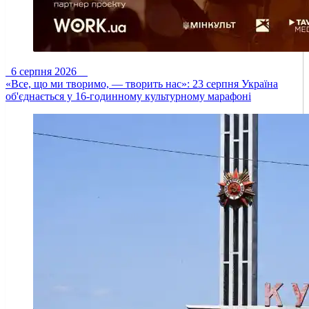
6 серпня 2026
«Все, що ми творимо, — творить нас»: 23 серпня Україна
об'єднається у 16-годинному культурному марафоні