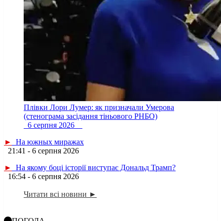
Плівки Лори Лумер: як призначали Умерова
(стенограма засідання тіньового РНБО)
6 серпня 2026
►
На южных миражах
21:41 - 6 серпня 2026
►
На якому боці історії виступає Дональд Трамп?
16:54 - 6 серпня 2026
Читати всі новини ►
ПОГОДА