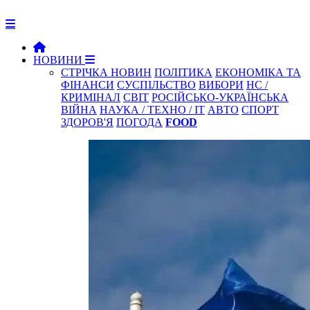
НОВИНИ
СТРІЧКА НОВИН
ПОЛІТИКА
ЕКОНОМІКА ТА
ФІНАНСИ
СУСПІЛЬСТВО
ВИБОРИ
НС /
КРИМІНАЛ
СВІТ
РОСІЙСЬКО-УКРАЇНСЬКА
ВІЙНА
НАУКА / ТЕХНО / IT
АВТО
СПОРТ
ЗДОРОВ'Я
ПОГОДА
FOOD