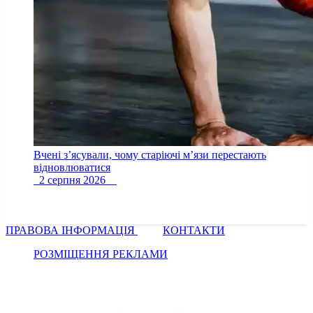
Вчені з’ясували, чому старіючі м’язи перестають
відновлюватися
2 серпня 2026
ПРАВОВА ІНФОРМАЦІЯ
КОНТАКТИ
РОЗМІЩЕННЯ РЕКЛАМИ