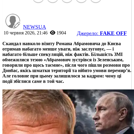
NEWSUA
10 червня 2026, 21:46
1904
Джерело:
FAKE OFF
Скандал навколо візиту Романа Абрамовича до Києва
отримав набагато менше уваги, ніж заслуговує, — і
набагато більше спекуляцій, ніж фактів. Більшість ЗМІ
обмежилися тезою «Абрамович зустрівся із Зеленським,
говорили про щось таємне», після чого пішли розмови про
Донбас, якісь шматки території та нібито умови перемир’я.
Але головне при цьому залишилося за кадром: чому ці
події збіглися саме в той час.