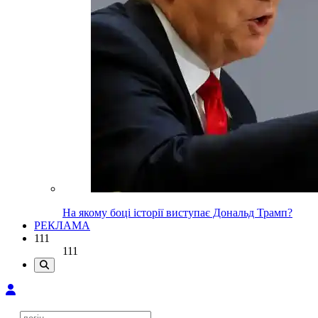
На якому боці історії виступає Дональд Трамп?
РЕКЛАМА
111
111