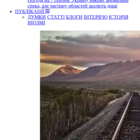
Погода на 7 серпня: Україну накриє аномальна
спека, але частину областей заллють дощі
ПУБЛІКАЦІЇ
ДУМКИ
СТАТТІ
БЛОГИ
ІНТЕРВ'Ю
ІСТОРІЯ
ІНОЗМІ