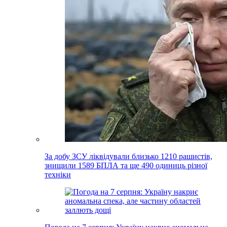
За добу ЗСУ ліквідували близько 1210 рашистів,
знищили 1589 БПЛА та ще 490 одиниць різної
техніки