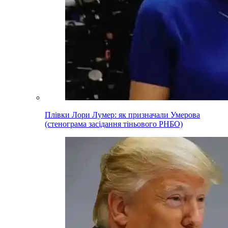
Плівки Лори Лумер: як призначали Умерова
(стенограма засідання тіньового РНБО)