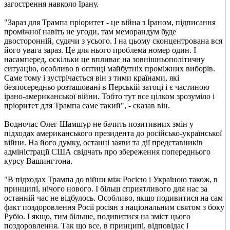
загострення навколо Ірану.
"Зараз для Трампа пріоритет - це війна з Іраном, підписання
проміжної навіть не угоди, там меморандум буде
двосторонній, судячи з усього. І на цьому сконцентрована вся
його увага зараз. Це для нього проблема номер один. І
насамперед, оскільки це впливає на зовнішньополітичну
ситуацію, особливо в оптиці майбутніх проміжних виборів.
Саме тому і зустрічається він з тими країнами, які
безпосередньо розташовані в Перській затоці і є частиною
ірано-американської війни. Тобто тут все цілком зрозуміло і
пріоритет для Трампа саме такий", - сказав він.
Водночас Олег Шамшур не бачить позитивних змін у
підходах американського президента до російсько-української
війни. На його думку, останні заяви та дії представників
адміністрації США свідчать про збереження попереднього
курсу Вашингтона.
"В підходах Трампа до війни між Росією і Україною також, в
принципі, нічого нового. І більш сприятливого для нас за
останній час не відбулось. Особливо, якщо подивитися на сам
факт поздоровлення Росії росіян з національним святом з боку
Рубіо. І якщо, тим більше, подивитися на зміст цього
поздоровлення. Так що все, в принципі, відповідає і