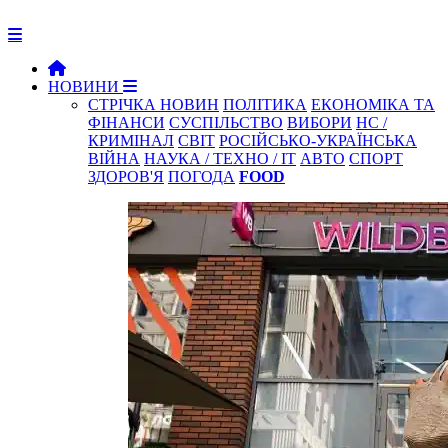
НОВИНИ
СТРІЧКА НОВИН
ПОЛІТИКА
ЕКОНОМІКА ТА
ФІНАНСИ
СУСПІЛЬСТВО
ВИБОРИ
НС /
КРИМІНАЛ
СВІТ
РОСІЙСЬКО-УКРАЇНСЬКА
ВІЙНА
НАУКА / ТЕХНО / IT
АВТО
СПОРТ
ЗДОРОВ'Я
ПОГОДА
FOOD