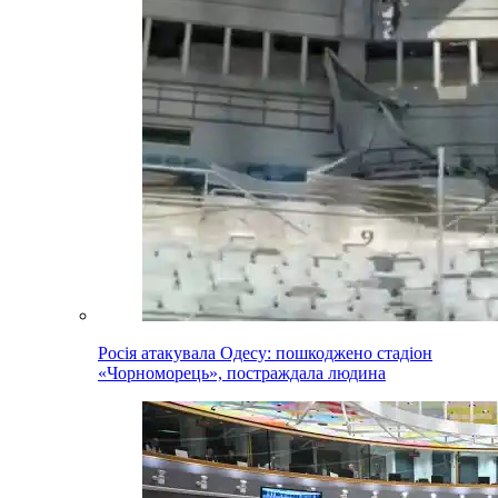
Росія атакувала Одесу: пошкоджено стадіон
«Чорноморець», постраждала людина