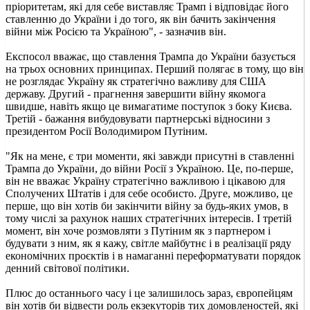
пріоритетам, які для себе виставляє Трамп і відповідає його
ставленню до України і до того, як він бачить закінчення
війни між Росією та Україною", - зазначив він.
Експосол вважає, що ставлення Трампа до України базується
на трьох основних принципах. Перший полягає в тому, що він
не розглядає Україну як стратегічно важливу для США
державу. Другий - прагнення завершити війну якомога
швидше, навіть якщо це вимагатиме поступок з боку Києва.
Третій - бажання вибудовувати партнерські відносини з
президентом Росії Володимиром Путіним.
"Як на мене, є три моменти, які завжди присутні в ставленні
Трампа до України, до війни Росії з Україною. Це, по-перше,
він не вважає Україну стратегічно важливою і цікавою для
Сполучених Штатів і для себе особисто. Друге, можливо, це
перше, що він хотів би закінчити війну за будь-яких умов, в
тому числі за рахунок наших стратегічних інтересів. І третій
момент, він хоче розмовляти з Путіним як з партнером і
будувати з ним, як я кажу, світле майбутнє і в реалізації ряду
економічних проєктів і в намаганні переформатувати порядок
денний світової політики.
Плюс до останнього часу і це залишилось зараз, європейцям
він хотів би відвести роль екзекуторів тих домовленостей, які