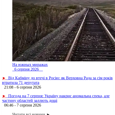
На южных миражах
6 серпня 2026
►
Від Кабміну до втечі в Росію: як Верховна Рада за сім років
втратила 71 депутата
21:08 - 6 серпня 2026
►
Погода на 7 серпня: Україну накриє аномальна спека, але
частину областей заллють дощі
06:46 - 7 серпня 2026
Читати всі новини ►