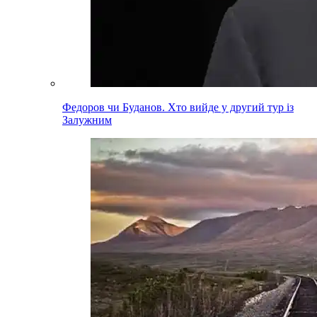
Федоров чи Буданов. Хто вийде у другий тур із
Залужним