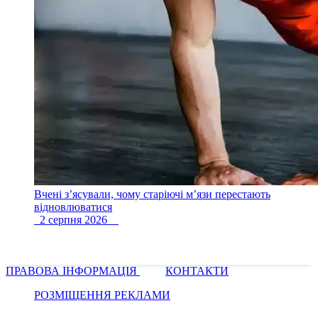
Вчені з’ясували, чому старіючі м’язи перестають
відновлюватися
2 серпня 2026
ПРАВОВА ІНФОРМАЦІЯ
КОНТАКТИ
РОЗМІЩЕННЯ РЕКЛАМИ