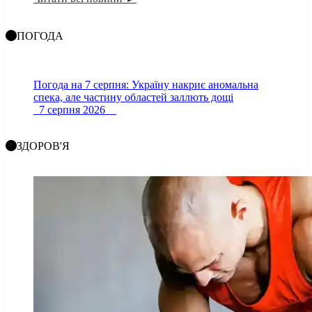
ПОГОДА
Погода на 7 серпня: Україну накриє аномальна
спека, але частину областей заллють дощі
7 серпня 2026
ЗДОРОВ'Я