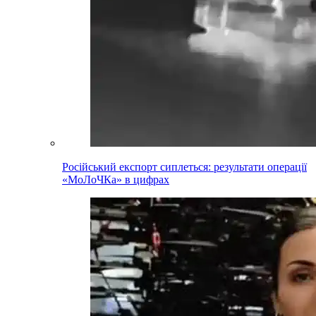
Російський експорт сиплеться: результати операції
«МоЛоЧКа» в цифрах