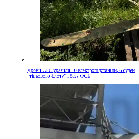
Дрони СБС уразили 10 електропідстанцій, 6 суден
"тіньового флоту" і базу ФСБ