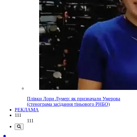
Плівки Лори Лумер: як призначали Умерова
(стенограма засідання тіньового РНБО)
РЕКЛАМА
111
111