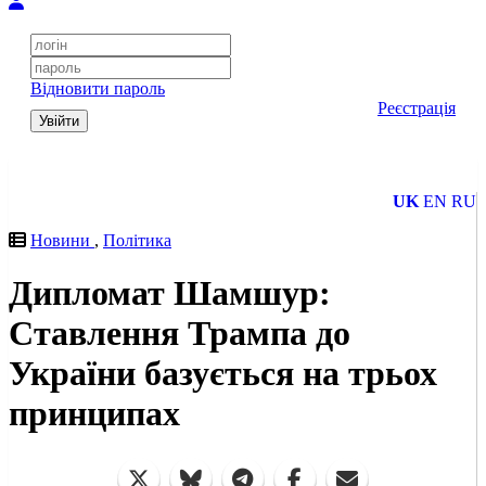
Відновити пароль
Реєстрація
Увійти
UK
EN
RU
Новини
,
Політика
Дипломат Шамшур:
Ставлення Трампа до
України базується на трьох
принципах