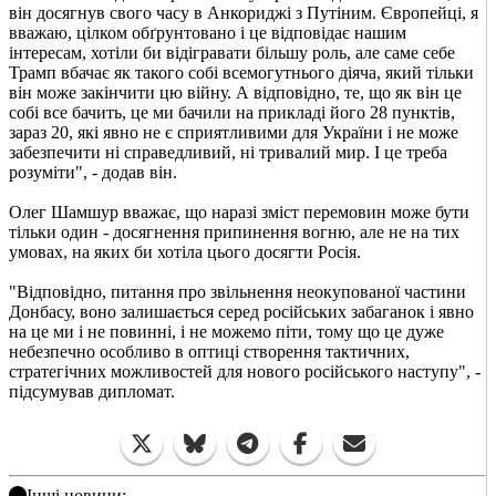
він досягнув свого часу в Анкориджі з Путіним. Європейці, я
вважаю, цілком обґрунтовано і це відповідає нашим
інтересам, хотіли би відігравати більшу роль, але саме себе
Трамп вбачає як такого собі всемогутнього діяча, який тільки
він може закінчити цю війну. А відповідно, те, що як він це
собі все бачить, це ми бачили на прикладі його 28 пунктів,
зараз 20, які явно не є сприятливими для України і не може
забезпечити ні справедливий, ні тривалий мир. І це треба
розуміти", - додав він.
Олег Шамшур вважає, що наразі зміст перемовин може бути
тільки один - досягнення припинення вогню, але не на тих
умовах, на яких би хотіла цього досягти Росія.
"Відповідно, питання про звільнення неокупованої частини
Донбасу, воно залишається серед російських забаганок і явно
на це ми і не повинні, і не можемо піти, тому що це дуже
небезпечно особливо в оптиці створення тактичних,
стратегічних можливостей для нового російського наступу", -
підсумував дипломат.
Інші новини: