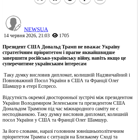
NEWSUA
14 червня 2026, 21:03
1705
Президент США Дональд Трамп не вважає Україну
стратегічним пріоритетом і прагне якнайшвидше
завершити російсько-українську війну, навіть якщо це
суперечитиме українським інтересам
Таку думку висловив дипломат, колишній Надзвичайний і
Повноважний Посол України в США та Франції Олег
Шамшур в етері Еспресо.
Відсутність окремої двосторонньої зустрічі між президентом
України Володимиром Зеленським та президентом США
Дональдом Трампом під час міжнародного саміту не є
несподіванкою. Таку думку висловив дипломат, колишній
посол України у США та Франції Олег Шамшур.
За його словами, наразі головним зовнішньополітичним
пріоритетом Трампа є ситуація на Близькому Сході та