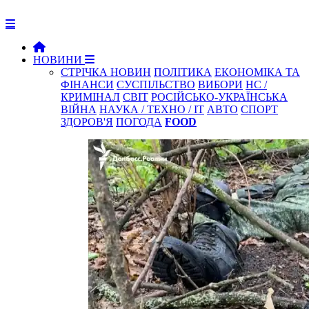
НОВИНИ
СТРІЧКА НОВИН
ПОЛІТИКА
ЕКОНОМІКА ТА
ФІНАНСИ
СУСПІЛЬСТВО
ВИБОРИ
НС /
КРИМІНАЛ
СВІТ
РОСІЙСЬКО-УКРАЇНСЬКА
ВІЙНА
НАУКА / ТЕХНО / IT
АВТО
СПОРТ
ЗДОРОВ'Я
ПОГОДА
FOOD