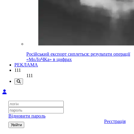
Російський експорт сиплеться: результати операції
«МоЛоЧКа» в цифрах
РЕКЛАМА
111
111
Відновити пароль
Реєстрація
Увійти