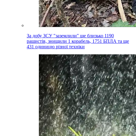
За добу ЗСУ "заземлили" ще близько 1190
рашистів, знищили 1 корабель, 1751 БПЛА та ще
431 одиницю різної техніки