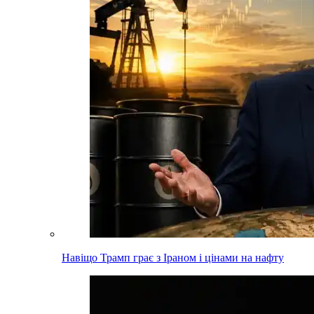
Навіщо Трамп грає з Іраном і цінами на нафту