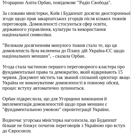
Угорщини Аніта Орбан, повідомляє "Радіо Свобода".
За словами міністерки, Київ і Будапешт досягли двосторонньої
згоди щодо прав закарпатських угорців після кількох тижнів
переговорів. Домовленості стосуються сфер освіти,
державного управління, культури та використання
національної символіки.
"Великим досягненням минулого тижня стало те, що ця
домовленість була включена до Плану дій Україна-ЄС щодо
національних меншин", - сказала Орбан.
Угода стала частиною першого переговорного кластера про
фундаментальні права та демократію, який відкривають 15
червня. Документ містить так званий спільний орієнтир: якщо
Україна не виконуватиме домовленості в повному обсязі,
процес вступу автоматично зупиниться.
Орбан підкреслила, що для Угорщини виконання й
імплементація домовленостей щодо прав меншин є
"фундаментальною умовою" євроінтеграції України.
Водночас угорська міністерка наголосила, що Будапешт
більше не блокує початок переговорів з Україною про вступ
до Євросоюзу.