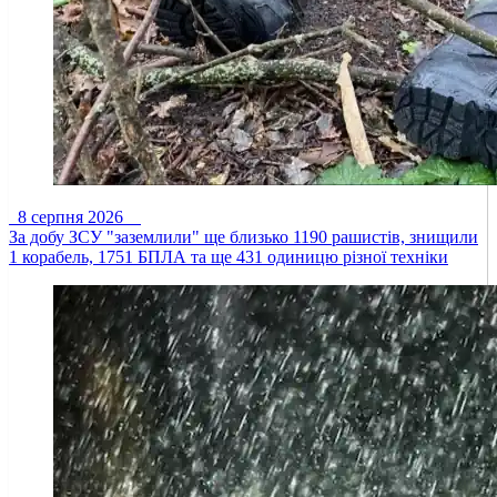
8 серпня 2026
За добу ЗСУ "заземлили" ще близько 1190 рашистів, знищили
1 корабель, 1751 БПЛА та ще 431 одиницю різної техніки