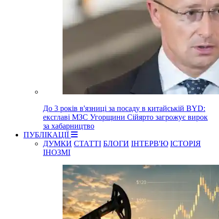
До 3 років в'язниці за посаду в китайській BYD:
ексглаві МЗС Угорщини Сійярто загрожує вирок
за хабарництво
ПУБЛІКАЦІЇ
ДУМКИ
СТАТТІ
БЛОГИ
ІНТЕРВ'Ю
ІСТОРІЯ
ІНОЗМІ