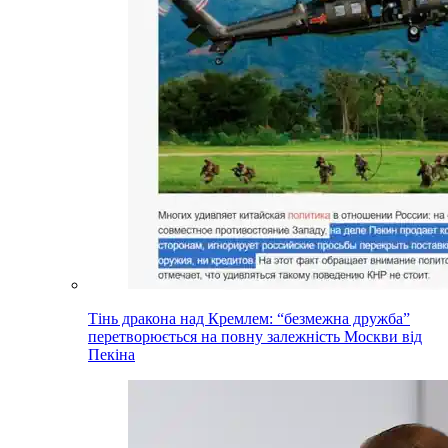
Тінь дракона над Кремлем: “безмежна дружба”
перетворюється на повну залежність Москви від
Пекіна