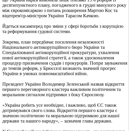
десятипунктного плану, погодженого в грудні минулого року
між єврокомісаркою з питань розширення Мартою Кос та
віцепрем'єр-міністром України Тарасом Качкою.
Йдеться насамперед про зміни у сфері боротьби з корупцією
та реформування судової системи.
Зокрема, план передбачає посилення незалежності
Національного антикорупційного бюро України та
Спеціалізованої антикорупційної прокуратури, ухвалення
нової антикорупційної стратегії, а також удосконалення
процедур призначення суддів і прокурорів. Попри зауваження
до темпів реформ, у Брюсселі визнають значний прогрес
України в умовах повномасштабної війни.
Президент України Володимир Зеленський назвав відкриття
першого переговорного кластера важливим політичним та
моральним сигналом підтримки з боку Євросоюзу.
«Україна робить усе необхідне, і важливо, щоб ЄС також
дотримувався свого слова. Відкриття першого кластера є
значною політичною та моральною підтримкою для нашої
держави та нашого народу», – зазначив глава держави.