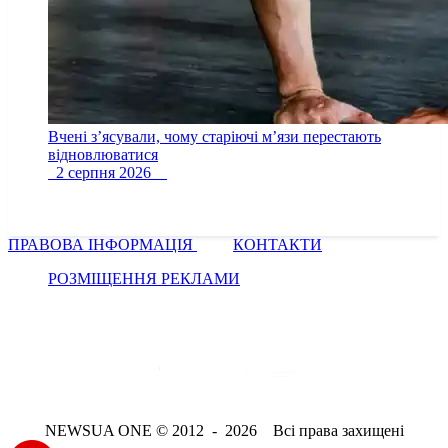
Вчені з’ясували, чому старіючі м’язи перестають
відновлюватися
2 серпня 2026
ПРАВОВА ІНФОРМАЦІЯ
КОНТАКТИ
РОЗМІЩЕННЯ РЕКЛАМИ
NEWSUA ONE © 2012 - 2026 Всі права захищені