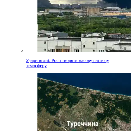
Удари вглиб Росії творять масову гнітючу
атмосферу