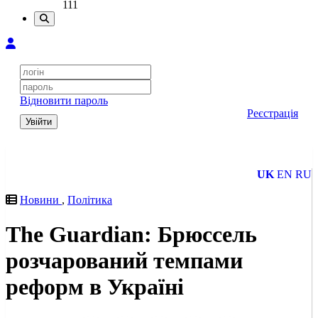
111
Відновити пароль
Реєстрація
Увійти
UK
EN
RU
Новини
,
Політика
The Guardian: Брюссель
розчарований темпами
реформ в Україні