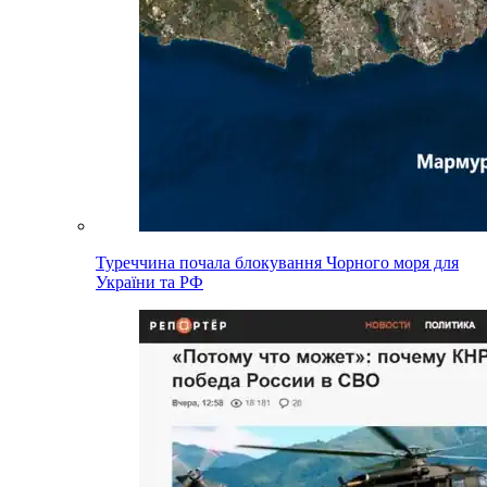
Туреччина почала блокування Чорного моря для
України та РФ