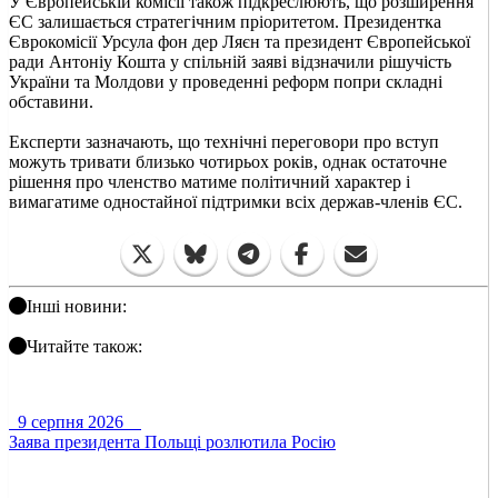
У Європейській комісії також підкреслюють, що розширення
ЄС залишається стратегічним пріоритетом. Президентка
Єврокомісії Урсула фон дер Ляєн та президент Європейської
ради Антоніу Кошта у спільній заяві відзначили рішучість
України та Молдови у проведенні реформ попри складні
обставини.
Експерти зазначають, що технічні переговори про вступ
можуть тривати близько чотирьох років, однак остаточне
рішення про членство матиме політичний характер і
вимагатиме одностайної підтримки всіх держав-членів ЄС.
Інші новини:
Читайте також:
9 серпня 2026
Заява президента Польщі розлютила Росію