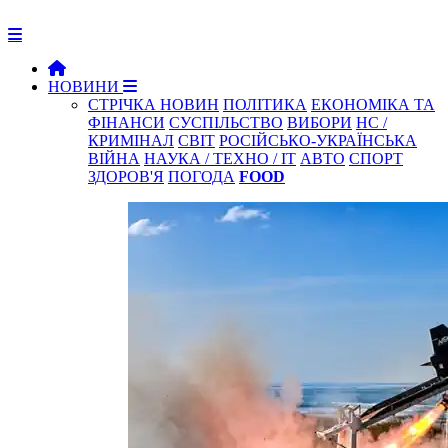
НОВИНИ
СТРІЧКА НОВИН
ПОЛІТИКА
ЕКОНОМІКА ТА
ФІНАНСИ
СУСПІЛЬСТВО
ВИБОРИ
НС /
КРИМІНАЛ
СВІТ
РОСІЙСЬКО-УКРАЇНСЬКА
ВІЙНА
НАУКА / ТЕХНО / IT
АВТО
СПОРТ
ЗДОРОВ'Я
ПОГОДА
FOOD