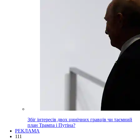
Збіг інтересів двох цинічних гравців чи таємний
план Трампа і Путіна?
РЕКЛАМА
111