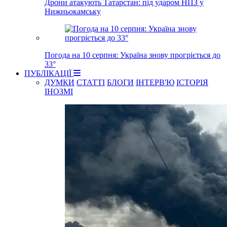
Дрони атакують Татарстан: під ударом НПЗ у
Нижньокамську
Погода на 10 серпня: Україна знову прогріється до
33°
ПУБЛІКАЦІЇ
ДУМКИ
СТАТТІ
БЛОГИ
ІНТЕРВ'Ю
ІСТОРІЯ
ІНОЗМІ