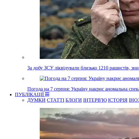
За добу ЗСУ ліквідували близько 1210 рашистів, зн
Погода на 7 серпня: Україну накриє аномальна спек
ПУБЛІКАЦІЇ
ДУМКИ
СТАТТІ
БЛОГИ
ІНТЕРВ'Ю
ІСТОРІЯ
ІНО