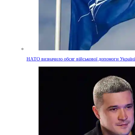
НАТО визначило обсяг військової допомоги Україні