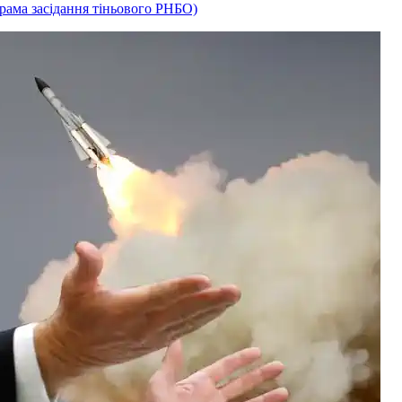
рама засідання тіньового РНБО)