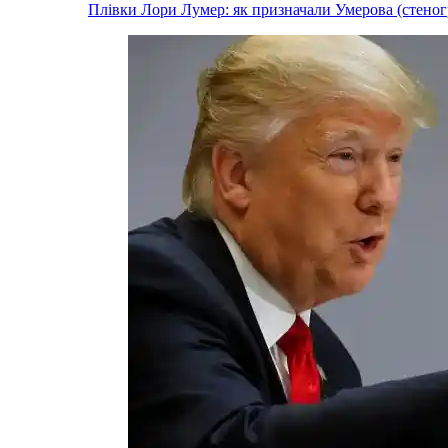
Плівки Лори Лумер: як призначали Умерова (стеног