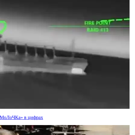
ї «МоЛоЧКа» в цифрах