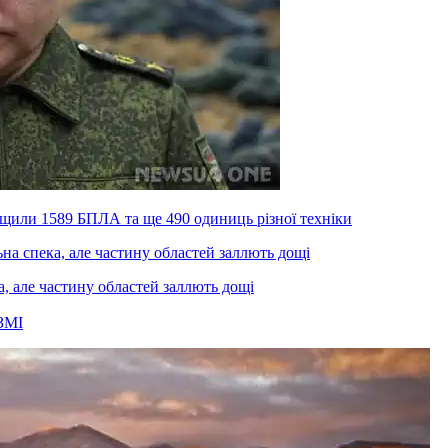
ищили 1589 БПЛА та ще 490 одиниць різної техніки
а, але частину областей заллють дощі
ЗМІ