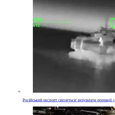
Російський експорт сиплеться: результати операці