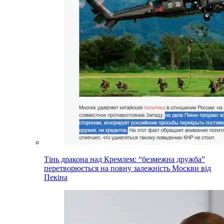
Тінь дракона над Кремлем: “безмежна дружба”
перетворюється на повну залежність Москви від
Пекіна