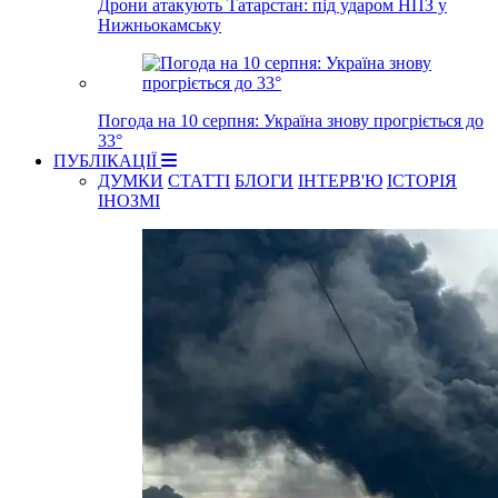
Дрони атакують Татарстан: під ударом НПЗ у
Нижньокамську
Погода на 10 серпня: Україна знову прогріється до
33°
ПУБЛІКАЦІЇ
ДУМКИ
СТАТТІ
БЛОГИ
ІНТЕРВ'Ю
ІСТОРІЯ
ІНОЗМІ