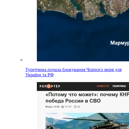
Туреччина почала блокування Чорного моря для
України та РФ