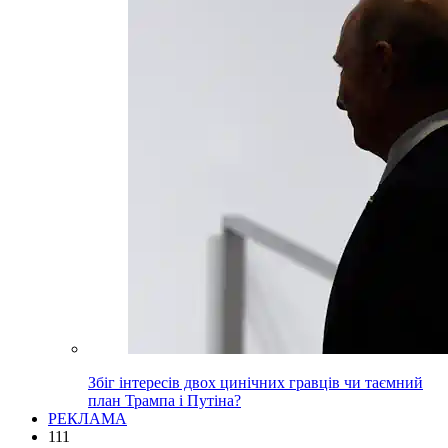
Збіг інтересів двох цинічних гравців чи таємний
план Трампа і Путіна?
РЕКЛАМА
111