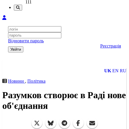
111
Відновити пароль
Реєстрація
Увійти
UK
EN
RU
Новини
,
Політика
Разумков створює в Раді нове
об'єднання