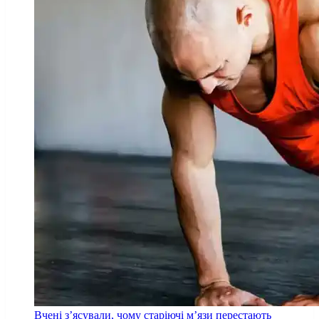
Вчені з’ясували, чому старіючі м’язи перестають