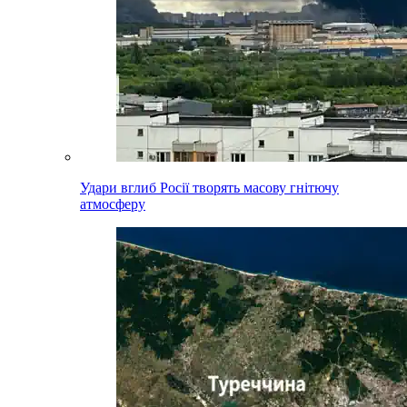
Удари вглиб Росії творять масову гнітючу
атмосферу