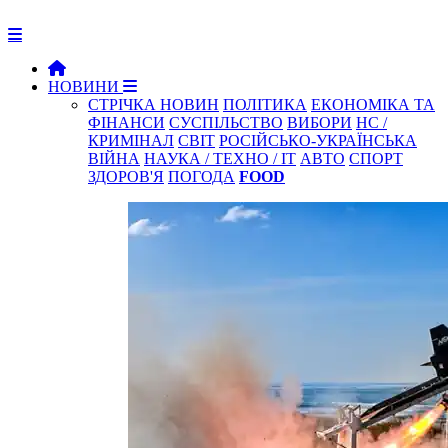
НОВИНИ
СТРІЧКА НОВИН
ПОЛІТИКА
ЕКОНОМІКА ТА
ФІНАНСИ
СУСПІЛЬСТВО
ВИБОРИ
НС /
КРИМІНАЛ
СВІТ
РОСІЙСЬКО-УКРАЇНСЬКА
ВІЙНА
НАУКА / ТЕХНО / IT
АВТО
СПОРТ
ЗДОРОВ'Я
ПОГОДА
FOOD