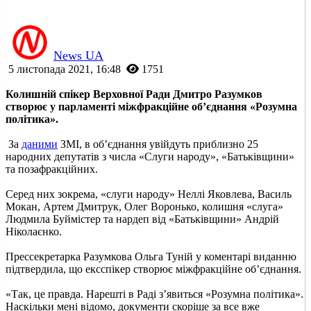
News UA
5 листопада 2021, 16:48
1751
Колишній спікер Верховної Ради Дмитро Разумков
створює у парламенті міжфракційне об’єднання «Розумна
політика».
За
даними
ЗМІ, в об’єднання увійдуть приблизно 25
народних депутатів з числа «Слуги народу», «Батьківщини»
та позафракційних.
Серед них зокрема, «слуги народу» Неллі Яковлева, Василь
Мокан, Артем Дмитрук, Олег Воронько, колишня «слуга»
Людмила Буймістер та нардеп від «Батьківщини» Андрій
Ніколаєнко.
Прессекретарка Разумкова Ольга Туній у коментарі виданню
підтвердила, що ексспікер створює міжфракційне об’єднання.
«Так, це правда. Нарешті в Раді з’явиться «Розумна політика».
Наскільки мені відомо, документи скоріше за все вже