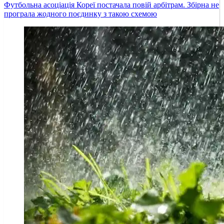
Футбольна асоціація Кореї постачала повій арбітрам. Збірна не
програла жодного поєдинку з такою схемою