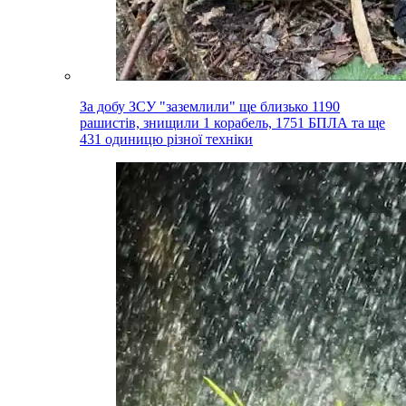
За добу ЗСУ "заземлили" ще близько 1190
рашистів, знищили 1 корабель, 1751 БПЛА та ще
431 одиницю різної техніки