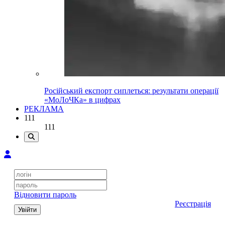
Російський експорт сиплеться: результати операції
«МоЛоЧКа» в цифрах
РЕКЛАМА
111
111
Відновити пароль
Реєстрація
Увійти