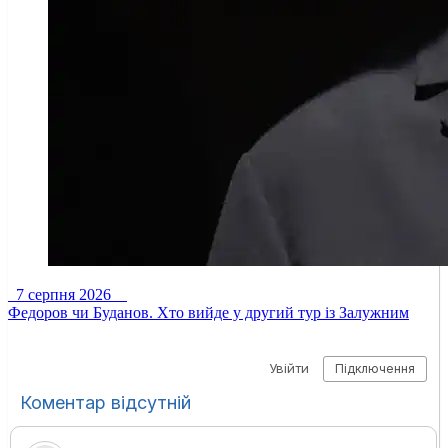
7 серпня 2026
Федоров чи Буданов. Хто вийде у другий тур із Залужним