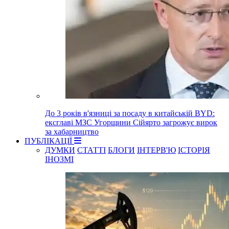
До 3 років в'язниці за посаду в китайській BYD:
ексглаві МЗС Угорщини Сійярто загрожує вирок
за хабарництво
ПУБЛІКАЦІЇ
ДУМКИ
СТАТТІ
БЛОГИ
ІНТЕРВ'Ю
ІСТОРІЯ
ІНОЗМІ