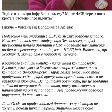
Тоді хто злив цю інфу Зеленському? Може ФСБ через свого
крота в оточенні президента?
Нижче – #інсайд від Володимира Ар’єва:
Подзвонив мені знайомий з СБУ, крізь сміх розповів історію.
Коли закінчилась прес-конференція Зеленського, в офісі
президента почали дзвонити в СБУ - давайте нам матеріали
по держперевороту - хто, де, коли, НСРД ітд. Виявилось, що
жодних (!) матеріалів в природі не існувало.
Крайнього знайшли швидко - начальника контррозвідки
Руснака, якого указом Зеленського вчора звільнили, а вся
контора на Володимирській зараз ламає голову щоб таке
придумати за день, щоб врятувати президента і самим не
виглядати ідіотами. Всі притомні розуміють, що це завдання
з області ненаукової фантастики, тому намагаються
начальству на очі не попадати. Але провадження довелося
порушити, бо так сказали.
Далі. Оскільки професіональні братись за цю історію не
хочуть, почали шукати вірних. Знайомий назвав одне