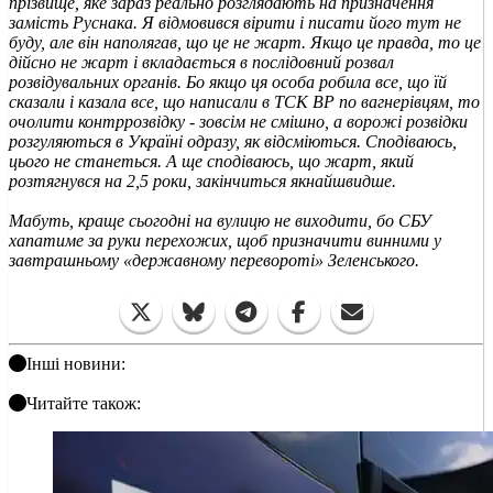
прізвище, яке зараз реально розглядають на призначення
замість Руснака. Я відмовився вірити і писати його тут не
буду, але він наполягав, що це не жарт. Якщо це правда, то це
дійсно не жарт і вкладається в послідовний розвал
розвідувальних органів. Бо якщо ця особа робила все, що їй
сказали і казала все, що написали в ТСК ВР по вагнерівцям, то
очолити контррозвідку - зовсім не смішно, а ворожі розвідки
розгуляються в Україні одразу, як відсміються. Сподіваюсь,
цього не станеться. А ще сподіваюсь, що жарт, який
розтягнувся на 2,5 роки, закінчиться якнайшвидше.
Мабуть, краще сьогодні на вулицю не виходити, бо СБУ
хапатиме за руки перехожих, щоб призначити винними у
завтрашньому «державному перевороті» Зеленського.
Інші новини:
Читайте також: