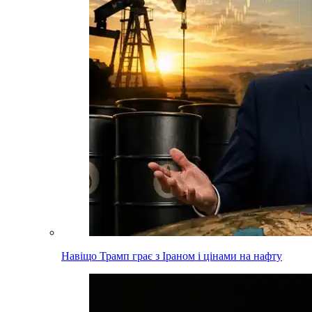
Навіщо Трамп грає з Іраном і цінами на нафту