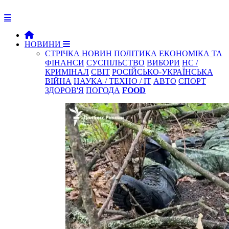
НОВИНИ
СТРІЧКА НОВИН
ПОЛІТИКА
ЕКОНОМІКА ТА
ФІНАНСИ
СУСПІЛЬСТВО
ВИБОРИ
НС /
КРИМІНАЛ
СВІТ
РОСІЙСЬКО-УКРАЇНСЬКА
ВІЙНА
НАУКА / ТЕХНО / IT
АВТО
СПОРТ
ЗДОРОВ'Я
ПОГОДА
FOOD