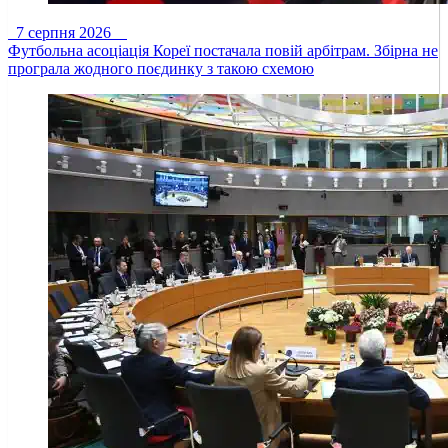
7 серпня 2026
Футбольна асоціація Кореї постачала повій арбітрам. Збірна не
програла жодного поєдинку з такою схемою