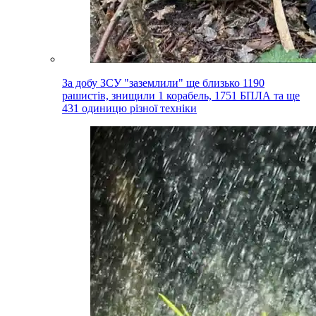
За добу ЗСУ "заземлили" ще близько 1190
рашистів, знищили 1 корабель, 1751 БПЛА та ще
431 одиницю різної техніки