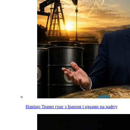
Навіщо Трамп грає з Іраном і цінами на нафту