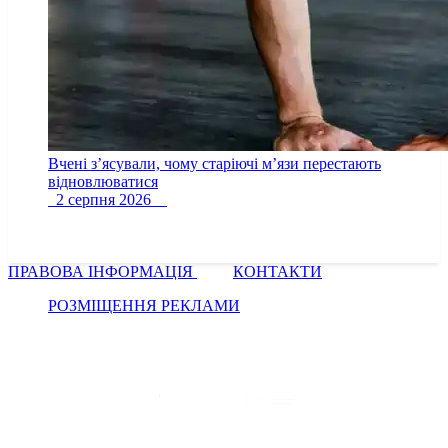
Вчені з’ясували, чому старіючі м’язи перестають
відновлюватися
2 серпня 2026
ПРАВОВА ІНФОРМАЦІЯ
КОНТАКТИ
РОЗМІЩЕННЯ РЕКЛАМИ