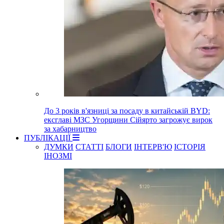
До 3 років в'язниці за посаду в китайській BYD:
ексглаві МЗС Угорщини Сійярто загрожує вирок
за хабарництво
ПУБЛІКАЦІЇ
ДУМКИ
СТАТТІ
БЛОГИ
ІНТЕРВ'Ю
ІСТОРІЯ
ІНОЗМІ