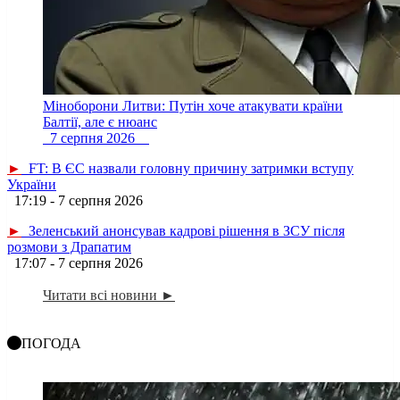
Міноборони Литви: Путін хоче атакувати країни
Балтії, але є нюанс
7 серпня 2026
►
FT: В ЄС назвали головну причину затримки вступу
України
17:19 - 7 серпня 2026
►
Зеленський анонсував кадрові рішення в ЗСУ після
розмови з Драпатим
17:07 - 7 серпня 2026
Читати всі новини ►
ПОГОДА