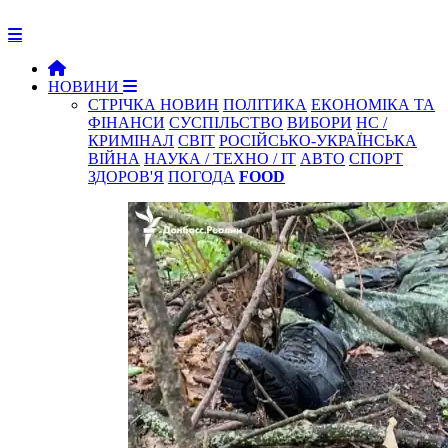
НОВИНИ
СТРІЧКА НОВИН
ПОЛІТИКА
ЕКОНОМІКА ТА
ФІНАНСИ
СУСПІЛЬСТВО
ВИБОРИ
НС /
КРИМІНАЛ
СВІТ
РОСІЙСЬКО-УКРАЇНСЬКА
ВІЙНА
НАУКА / ТЕХНО / IT
АВТО
СПОРТ
ЗДОРОВ'Я
ПОГОДА
FOOD