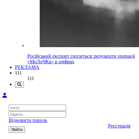
Російський експорт сиплеться: результати операції
«МоЛоЧКа» в цифрах
РЕКЛАМА
111
111
Відновити пароль
Реєстрація
Увійти