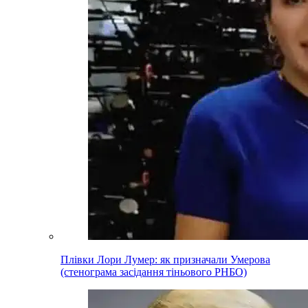
Плівки Лори Лумер: як призначали Умерова
(стенограма засідання тіньового РНБО)