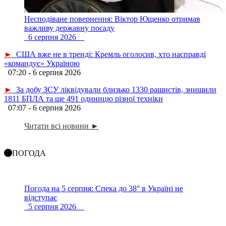
Несподіване повернення: Віктор Ющенко отримав
важливу державну посаду
6 серпня 2026
►
США вже не в тренді: Кремль оголосив, хто насправді
«командує» Україною
07:20 - 6 серпня 2026
►
За добу ЗСУ ліквідували близько 1330 рашистів, знищили
1811 БПЛА та ще 491 одиницю різної техніки
07:07 - 6 серпня 2026
Читати всі новини ►
ПОГОДА
Погода на 5 серпня: Спека до 38° в Україні не
відступає
5 серпня 2026