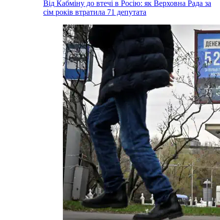
Від Кабміну до втечі в Росію: як Верховна Рада за
сім років втратила 71 депутата