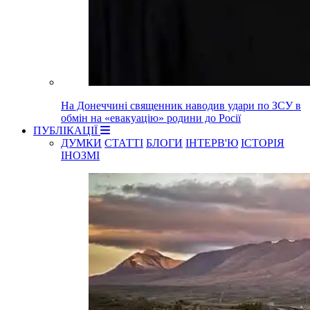
На Донеччині священник наводив удари по ЗСУ в
обмін на «евакуацію» родини до Росії
ПУБЛІКАЦІЇ
ДУМКИ
СТАТТІ
БЛОГИ
ІНТЕРВ'Ю
ІСТОРІЯ
ІНОЗМІ