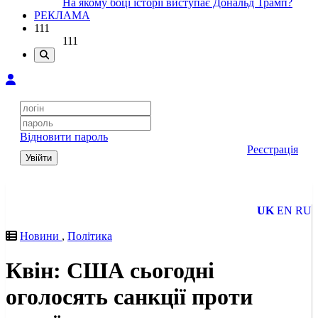
На якому боці історії виступає Дональд Трамп?
РЕКЛАМА
111
111
Відновити пароль
Реєстрація
Увійти
UK
EN
RU
Новини
,
Політика
Квін: США сьогодні
оголосять санкції проти