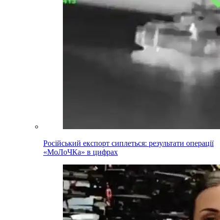
Російський експорт сиплеться: результати операції
«МоЛоЧКа» в цифрах