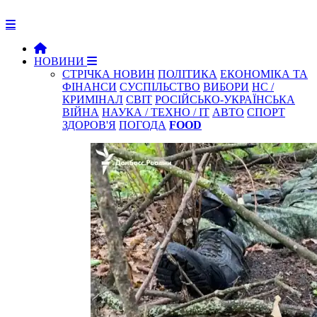
НОВИНИ
СТРІЧКА НОВИН
ПОЛІТИКА
ЕКОНОМІКА ТА
ФІНАНСИ
СУСПІЛЬСТВО
ВИБОРИ
НС /
КРИМІНАЛ
СВІТ
РОСІЙСЬКО-УКРАЇНСЬКА
ВІЙНА
НАУКА / ТЕХНО / IT
АВТО
СПОРТ
ЗДОРОВ'Я
ПОГОДА
FOOD