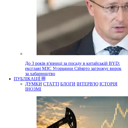
До 3 років в'язниці за посаду в китайській BYD:
ексглаві МЗС Угорщини Сійярто загрожує вирок
за хабарництво
ПУБЛІКАЦІЇ
ДУМКИ
СТАТТІ
БЛОГИ
ІНТЕРВ'Ю
ІСТОРІЯ
ІНОЗМІ