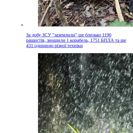
За добу ЗСУ "заземлили" ще близько 1190
рашистів, знищили 1 корабель, 1751 БПЛА та ще
431 одиницю різної техніки