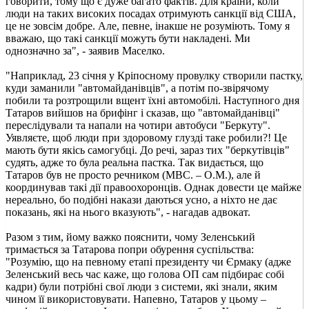
говорити, тому що є дуже багато фактів. Для країни, коли
люди на таких високих посадах отримують санкції від США,
це не зовсім добре. Але, певне, інакше не розуміють. Тому я
вважаю, що такі санкції можуть бути накладені. Ми
однозначно за", - заявив Маселко.
"Наприклад, 23 січня у Кріпосному провулку створили пастку,
куди заманили "автомайданівців", а потім по-звірячому
побили та розтрощили вщент їхні автомобілі. Наступного дня
Татаров вийшов на брифінг і сказав, що "автомайданівці"
переслідували та напали на чотири автобуси "Беркуту".
Уявляєте, щоб люди при здоровому глузді таке робили?! Це
мають бути якісь самогубці. До речі, зараз тих "беркутівців"
судять, адже то була реальна пастка. Так видається, що
Татаров був не просто речником (МВС. – О.М.), але й
координував такі дії правоохоронців. Однак довести це майже
нереально, бо подібні накази даються усно, а ніхто не дає
показань, які на нього вказують", - нагадав адвокат.
Разом з тим, йому важко пояснити, чому Зеленський
тримається за Татарова попри обурення суспільства:
"Розумію, що на певному етапі президенту чи Єрмаку (адже
Зеленський весь час каже, що голова ОП сам підбирає собі
кадри) були потрібні свої люди з системи, які знали, яким
чином її використовувати. Напевно, Татаров у цьому –