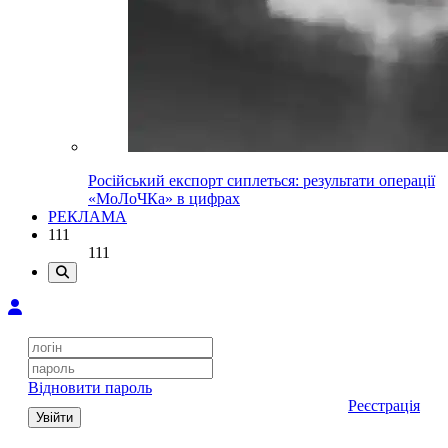
Російський експорт сиплеться: результати операції
«МоЛоЧКа» в цифрах
РЕКЛАМА
111
111
Відновити пароль
Реєстрація
Увійти