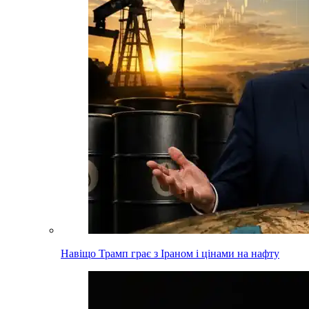
Навіщо Трамп грає з Іраном і цінами на нафту