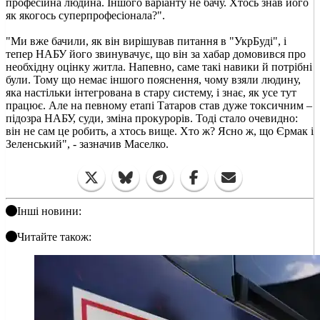
професійна людина. Іншого варіанту не бачу. Хтось знав його
як якогось суперпрофесіонала?".
"Ми вже бачили, як він вирішував питання в "УкрБуді", і
тепер НАБУ його звинувачує, що він за хабар домовився про
необхідну оцінку житла. Напевно, саме такі навики й потрібні
були. Тому що немає іншого пояснення, чому взяли людину,
яка настільки інтегрована в стару систему, і знає, як усе тут
працює. Але на певному етапі Татаров став дуже токсичним –
підозра НАБУ, суди, зміна прокурорів. Тоді стало очевидно:
він не сам це робить, а хтось вище. Хто ж? Ясно ж, що Єрмак і
Зеленський", - зазначив Маселко.
Інші новини:
Читайте також: