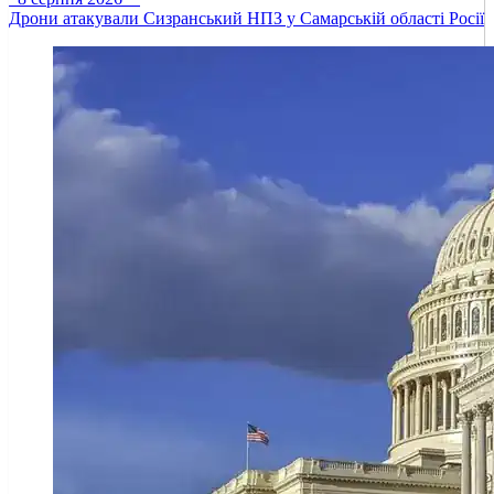
Дрони атакували Сизранський НПЗ у Самарській області Росії