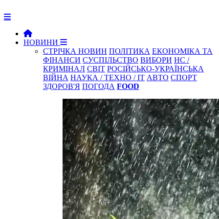
НОВИНИ
СТРІЧКА НОВИН
ПОЛІТИКА
ЕКОНОМІКА ТА
ФІНАНСИ
СУСПІЛЬСТВО
ВИБОРИ
НС /
КРИМІНАЛ
СВІТ
РОСІЙСЬКО-УКРАЇНСЬКА
ВІЙНА
НАУКА / ТЕХНО / IT
АВТО
СПОРТ
ЗДОРОВ'Я
ПОГОДА
FOOD