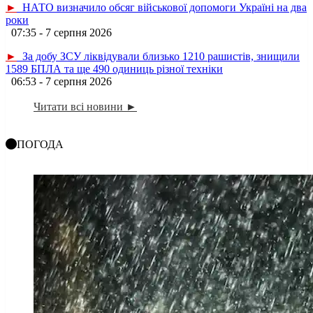
►
НАТО визначило обсяг військової допомоги Україні на два
роки
07:35 - 7 серпня 2026
►
За добу ЗСУ ліквідували близько 1210 рашистів, знищили
1589 БПЛА та ще 490 одиниць різної техніки
06:53 - 7 серпня 2026
Читати всі новини ►
ПОГОДА