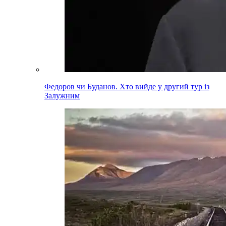
Федоров чи Буданов. Хто вийде у другий тур із
Залужним