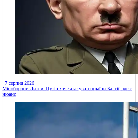
7 серпня 2026
Міноборони Литви: Путін хоче атакувати країни Балтії, але є
нюанс