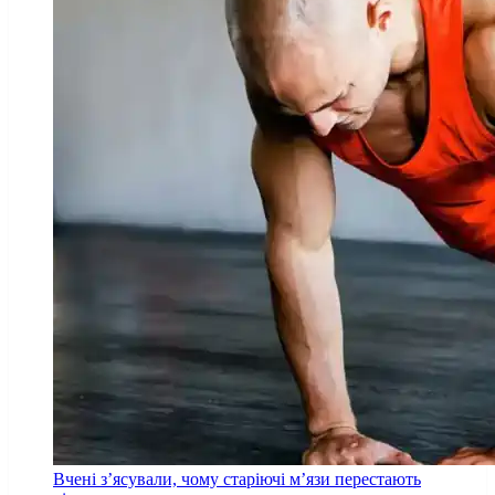
Вчені з’ясували, чому старіючі м’язи перестають