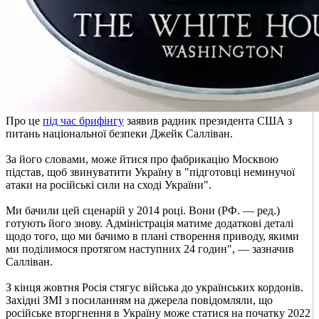
Про це
під час брифінгу
заявив радник президента США з
питань національної безпеки Джейк Салліван.
За його словами, може йтися про фабрикацію Москвою
підстав, щоб звинуватити Україну в "підготовці неминучої
атаки на російські сили на сході України".
Ми бачили цей сценарій у 2014 році. Вони (РФ. — ред.)
готують його знову. Адміністрація матиме додаткові деталі
щодо того, що ми бачимо в плані створення приводу, якими
ми поділимося протягом наступних 24 годин", — зазначив
Салліван.
З кінця жовтня Росія стягує війська до українських кордонів.
Західні ЗМІ з посиланням на джерела повідомляли, що
російське вторгнення в Україну може статися на початку 2022