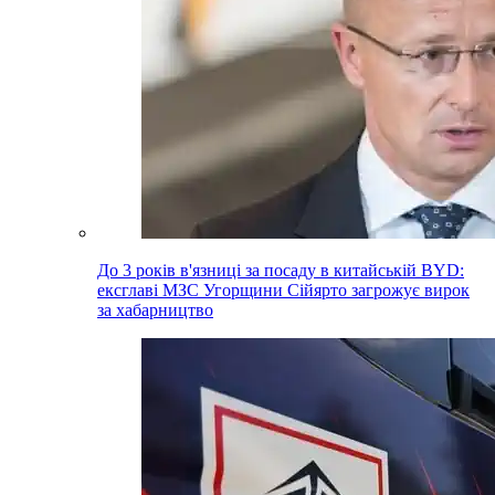
До 3 років в'язниці за посаду в китайській BYD:
ексглаві МЗС Угорщини Сійярто загрожує вирок
за хабарництво