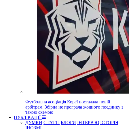
Футбольна асоціація Кореї постачала повій
арбітрам. Збірна не програла жодного поєдинку з
такою схемою
ПУБЛІКАЦІЇ
ДУМКИ
СТАТТІ
БЛОГИ
ІНТЕРВ'Ю
ІСТОРІЯ
ІНОЗМІ