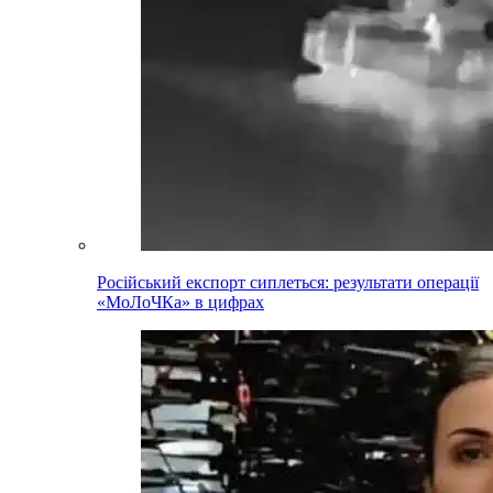
Російський експорт сиплеться: результати операції
«МоЛоЧКа» в цифрах