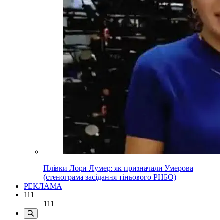
Плівки Лори Лумер: як призначали Умерова
(стенограма засідання тіньового РНБО)
РЕКЛАМА
111
111