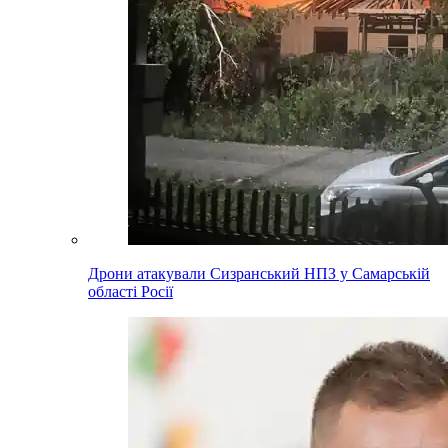
Дрони атакували Сизранський НПЗ у Самарській
області Росії