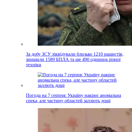
За добу ЗСУ ліквідували близько 1210 рашистів,
знищили 1589 БПЛА та ще 490 одиниць різної
техніки
Погода на 7 серпня: Україну накриє аномальна
спека, але частину областей заллють дощі