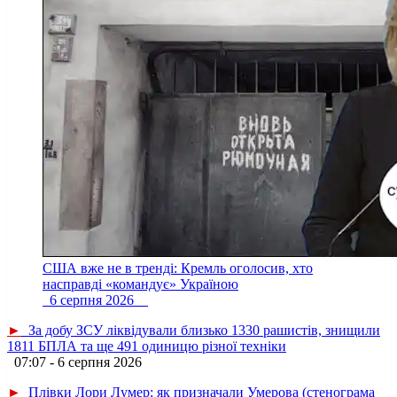
США вже не в тренді: Кремль оголосив, хто
насправді «командує» Україною
6 серпня 2026
►
За добу ЗСУ ліквідували близько 1330 рашистів, знищили
1811 БПЛА та ще 491 одиницю різної техніки
07:07 - 6 серпня 2026
►
Плівки Лори Лумер: як призначали Умерова (стенограма