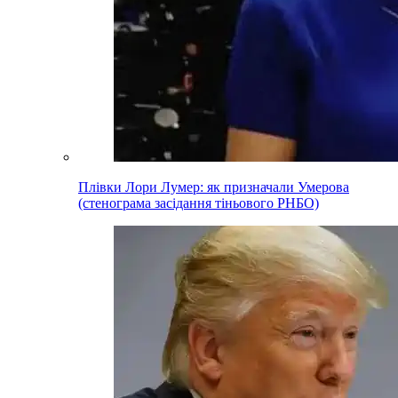
Плівки Лори Лумер: як призначали Умерова
(стенограма засідання тіньового РНБО)