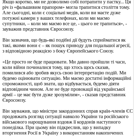
Якщо коротко, ми не дозволимо собі потрапити у пастку... Ця
річ із «фальшивим прапором» могла трапитися століття тому.
Але сьогодні, коли є соціальні медів, коли ви маєте дуже
потужні камери у ваших телефонах, коли ми маємо
супутники, – коли ми маємо все це, - цього не трапиться», -
зауважив представник Євросоюзу.
Він зазначив, що будь-які подібні дії будуть сприйматися як
такі, якими вони є – як пошук приводу для подальшої агресії,
з відповідною реакцією з боку Європейського Союзу.
«Це просто не буде працювати. Ми давно пройшли ті часи,
коли війни починалися тому, що хтось щось сказав,
помилився або зробив якусь свою інтерпретацію подій. Ми
будемо оцінювати ситуацію. Ми маємо достатні інформаційні
спроможності, щоб знати, що відбувається, будемо діяти
відповідним чином. Але не буде провокації від української
армії – це має бути дуже зрозумілим», - сказав представник
Євросоюзу.
Він зауважив, що міністри закордонних справ країн-членів ЄС
продовжать розгляд ситуації навколо України та російського
військового нарощування вздовж її кордонів наступного
понеділка. При цьому він підкреслив, що у випадку
вторгнення Росії в Україну з використанням накопичених