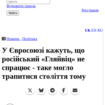
Відновити пароль
Реєстрація
Увійти
UK
EN
RU
Новини
,
Політика
У Євросоюзі кажуть, що
російський «Гляйвіц» не
спрацює - таке могло
трапитися століття тому