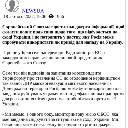
NEWSUA
18 лютого 2022, 19:06
1956
Європейський Союз має достатньо джерел інформації, щоб
скласти повне враження щодо того, що відбувається на
сході України, і не потрапить у пастку, яку Росія може
спробувати використати як привід для нападу на Україну.
Про це у Брюсселі напередодні Ради міністрів ЄС із
закордонних справ заявив впливовий представник
Європейського Союзу.
Саме так він відповів на запитання кореспондента
Укрінформу про ставлення ЄС до оголошеної керівництвом
так званої ДНР масової евакуації місцевого населення з
Донецька на територію Росії, що може бути використано для
завдання руйнувань у цьому місті під «фальшивим прапором»
для розгортання після цього масштабної атаки проти всієї
України.
«Ми маємо, з одного боку, моніторингову місію ОБСЄ, яка
має завдання слідкувати за ситуацією на сході України. Ми,
безмовно, маємо незалежну інформацію з різних джерел.