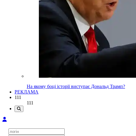
На якому боці історії виступає Дональд Трамп?
РЕКЛАМА
111
111