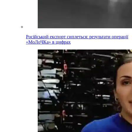
Російський експорт сиплеться: результати операції
«МоЛоЧКа» в цифрах