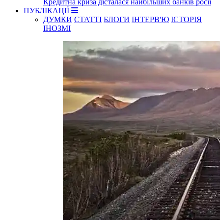
Кредитна криза дісталася найбільших банків росії
ПУБЛІКАЦІЇ
ДУМКИ
СТАТТІ
БЛОГИ
ІНТЕРВ'Ю
ІСТОРІЯ
ІНОЗМІ