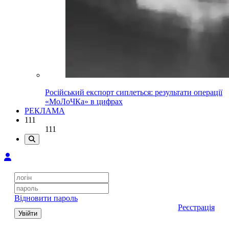
Російський експорт сиплеться: результати операції
«МоЛоЧКа» в цифрах
РЕКЛАМА
111
111
Відновити пароль
Реєстрація
Увійти