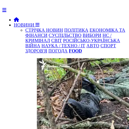
НОВИНИ
СТРІЧКА НОВИН
ПОЛІТИКА
ЕКОНОМІКА ТА
ФІНАНСИ
СУСПІЛЬСТВО
ВИБОРИ
НС /
КРИМІНАЛ
СВІТ
РОСІЙСЬКО-УКРАЇНСЬКА
ВІЙНА
НАУКА / ТЕХНО / IT
АВТО
СПОРТ
ЗДОРОВ'Я
ПОГОДА
FOOD