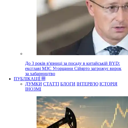
До 3 років в'язниці за посаду в китайській BYD:
ексглаві МЗС Угорщини Сійярто загрожує вирок
за хабарництво
ПУБЛІКАЦІЇ
ДУМКИ
СТАТТІ
БЛОГИ
ІНТЕРВ'Ю
ІСТОРІЯ
ІНОЗМІ