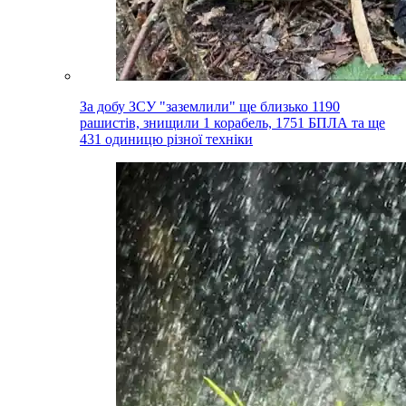
За добу ЗСУ "заземлили" ще близько 1190
рашистів, знищили 1 корабель, 1751 БПЛА та ще
431 одиницю різної техніки