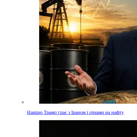
Навіщо Трамп грає з Іраном і цінами на нафту