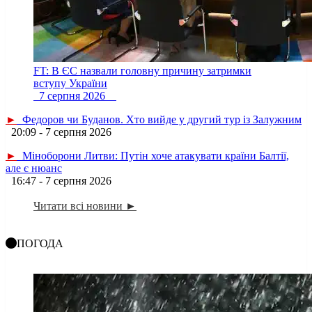
FT: В ЄС назвали головну причину затримки
вступу України
7 серпня 2026
►
Федоров чи Буданов. Хто вийде у другий тур із Залужним
20:09 - 7 серпня 2026
►
Міноборони Литви: Путін хоче атакувати країни Балтії,
але є нюанс
16:47 - 7 серпня 2026
Читати всі новини ►
ПОГОДА