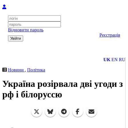
Відновити пароль
Реєстрація
Увійти
UK
EN
RU
Новини
,
Політика
Україна розірвала дві угоди з
рф і білоруссю