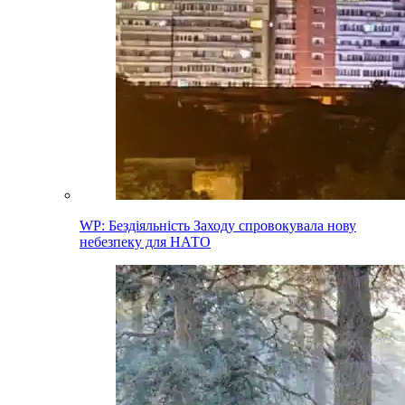
WP: Бездіяльність Заходу спровокувала нову
небезпеку для НАТО