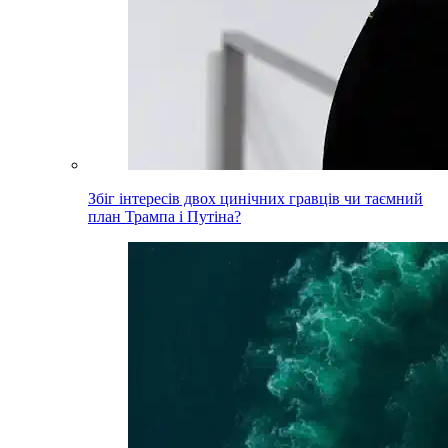
Збіг інтересів двох цинічних гравців чи таємний
план Трампа і Путіна?