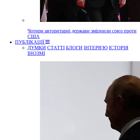
Чотири авторитарні держави зміцнили союз проти
США
ПУБЛІКАЦІЇ
ДУМКИ
СТАТТІ
БЛОГИ
ІНТЕРВ'Ю
ІСТОРІЯ
ІНОЗМІ