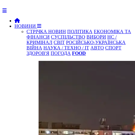
НОВИНИ
СТРІЧКА НОВИН
ПОЛІТИКА
ЕКОНОМІКА ТА
ФІНАНСИ
СУСПІЛЬСТВО
ВИБОРИ
НС /
КРИМІНАЛ
СВІТ
РОСІЙСЬКО-УКРАЇНСЬКА
ВІЙНА
НАУКА / ТЕХНО / IT
АВТО
СПОРТ
ЗДОРОВ'Я
ПОГОДА
FOOD