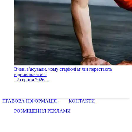
Вчені з’ясували, чому старіючі м’язи перестають
відновлюватися
2 серпня 2026
ПРАВОВА ІНФОРМАЦІЯ
КОНТАКТИ
РОЗМІЩЕННЯ РЕКЛАМИ