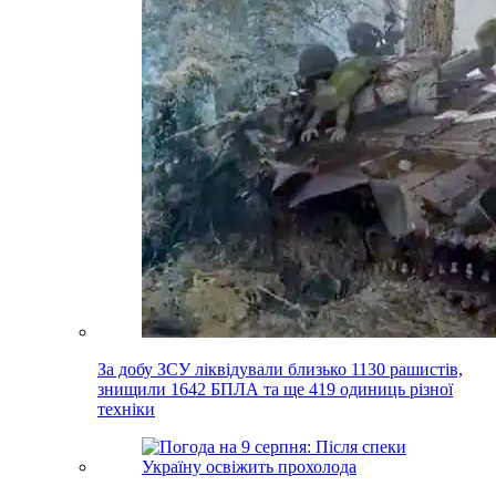
За добу ЗСУ ліквідували близько 1130 рашистів,
знищили 1642 БПЛА та ще 419 одиниць різної
техніки