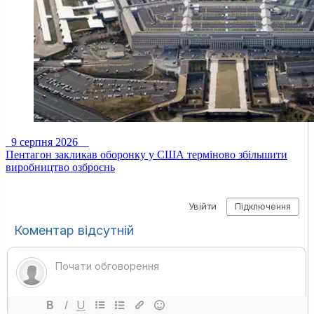
9 серпня 2026
Пентагон закликав оборонку у США терміново збільшити
виробництво озброєнь