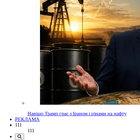
Навіщо Трамп грає з Іраном і цінами на нафту
РЕКЛАМА
111
111