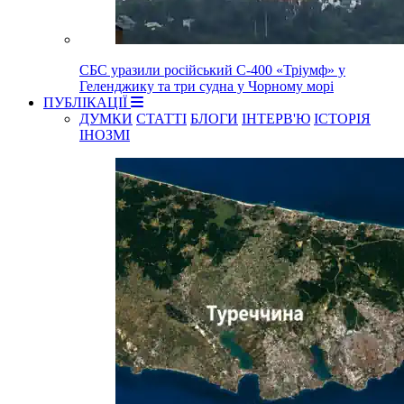
СБС уразили російський С-400 «Тріумф» у
Геленджику та три судна у Чорному морі
ПУБЛІКАЦІЇ
ДУМКИ
СТАТТІ
БЛОГИ
ІНТЕРВ'Ю
ІСТОРІЯ
ІНОЗМІ