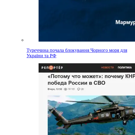
Туреччина почала блокування Чорного моря для
України та РФ