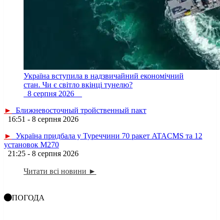
Україна вступила в надзвичайний економічний
стан. Чи є світло вкінці тунелю?
8 серпня 2026
►
Ближневосточный тройственный пакт
16:51 - 8 серпня 2026
►
Україна придбала у Туреччини 70 ракет ATACMS та 12
установок M270
21:25 - 8 серпня 2026
Читати всі новини ►
ПОГОДА