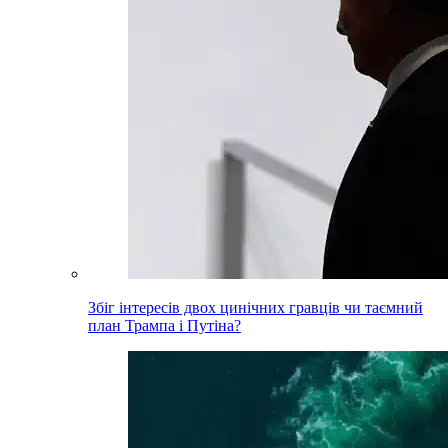
Збіг інтересів двох цинічних гравців чи таємний
план Трампа і Путіна?