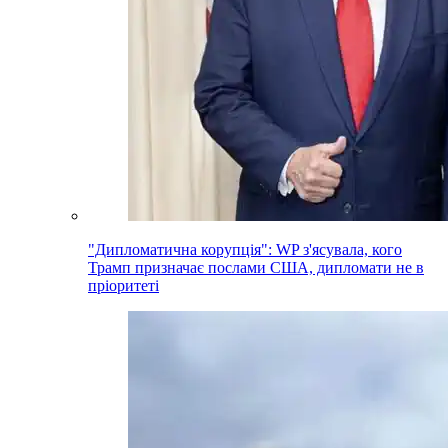
"Дипломатична корупція": WP з'ясувала, кого
Трамп призначає послами США, дипломати не в
пріоритеті