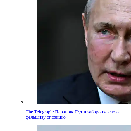
The Telegraph: Параноїк Путін забороняє свою
фальшиву опозицію