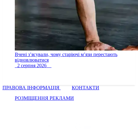
Вчені з’ясували, чому старіючі м’язи перестають
відновлюватися
2 серпня 2026
ПРАВОВА ІНФОРМАЦІЯ
КОНТАКТИ
РОЗМІЩЕННЯ РЕКЛАМИ