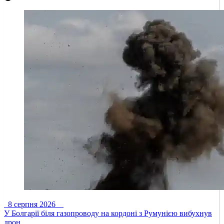
8 серпня 2026
У Болгарії біля газопроводу на кордоні з Румунією вибухнув
дрон