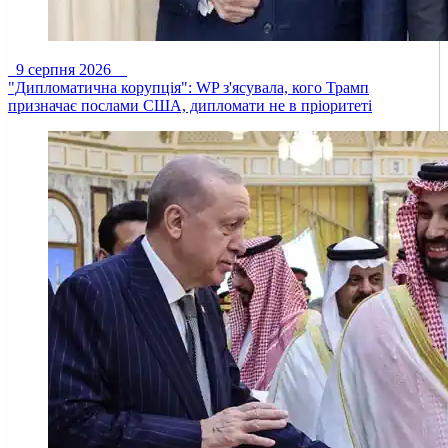
9 серпня 2026
"Дипломатична корупція": WP з'ясувала, кого Трамп
призначає послами США, дипломати не в пріоритеті