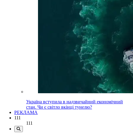
Україна вступила в надзвичайний економічний
стан. Чи є світло вкінці тунелю?
РЕКЛАМА
111
111