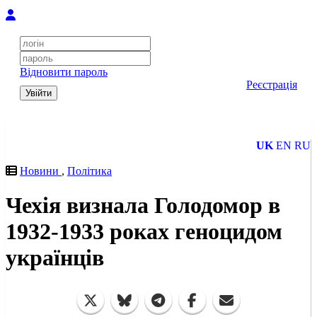
Відновити пароль
Реєстрація
Увійти
UK
EN
RU
Новини
,
Політика
Чехія визнала Голодомор в
1932-1933 роках геноцидом
українців