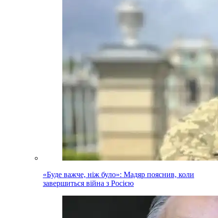
«Буде важче, ніж було»: Мадяр пояснив, коли
завершиться війна з Росією