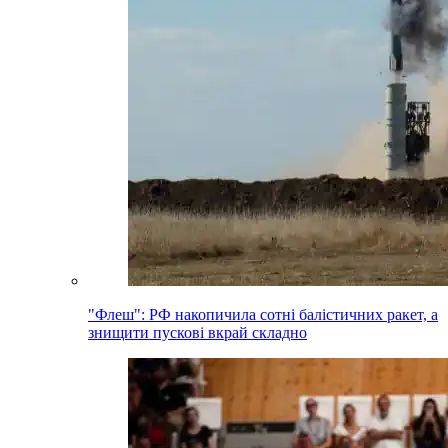
"Флеш": РФ накопичила сотні балістичних ракет, а
знищити пускові вкрай складно