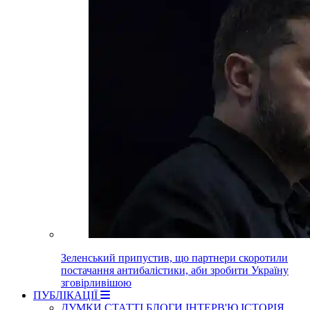
Зеленський припустив, що партнери скоротили
постачання антибалістики, аби зробити Україну
зговірливішою
ПУБЛІКАЦІЇ
ДУМКИ
СТАТТІ
БЛОГИ
ІНТЕРВ'Ю
ІСТОРІЯ