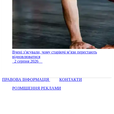
Вчені з’ясували, чому старіючі м’язи перестають
відновлюватися
2 серпня 2026
ПРАВОВА ІНФОРМАЦІЯ
КОНТАКТИ
РОЗМІЩЕННЯ РЕКЛАМИ