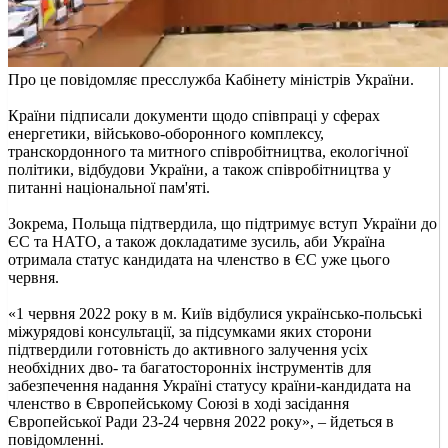
Про це повідомляє пресслужба Кабінету міністрів України.
Країни підписали документи щодо співпраці у сферах
енергетики, військово-оборонного комплексу,
транскордонного та митного співробітництва, екологічної
політики, відбудови України, а також співробітництва у
питанні національної пам'яті.
Зокрема, Польща підтвердила, що підтримує вступ України до
ЄС та НАТО, а також докладатиме зусиль, аби Україна
отримала статус кандидата на членство в ЄС уже цього
червня.
«1 червня 2022 року в м. Київ відбулися українсько-польські
міжурядові консультації, за підсумками яких сторони
підтвердили готовність до активного залучення усіх
необхідних дво- та багатосторонніх інструментів для
забезпечення надання Україні статусу країни-кандидата на
членство в Європейському Союзі в ході засідання
Європейської Ради 23-24 червня 2022 року», – йдеться в
повідомленні.