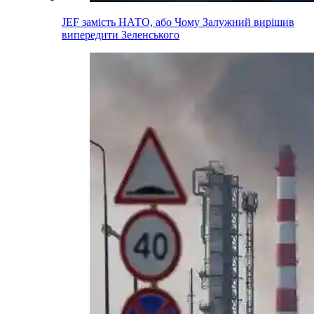
JEF замість НАТО, або Чому Залужний вирішив
випередити Зеленського