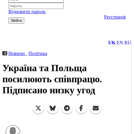
Відновити пароль
Реєстрація
Увійти
UK
EN
RU
Новини
,
Політика
Україна та Польща
посилюють співпрацю.
Підписано низку угод