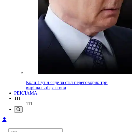
Коли Путін сяде за стіл переговорів: три
вирішальні фактори
РЕКЛАМА
111
111