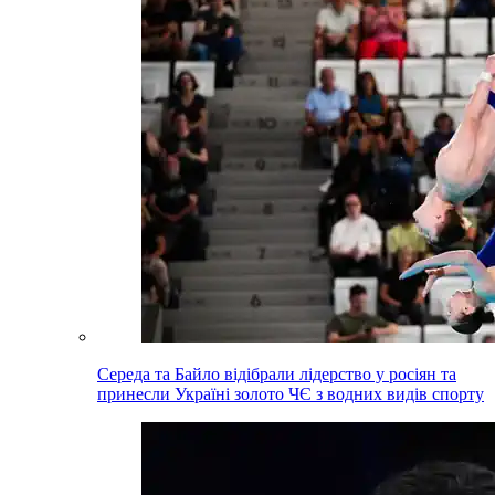
Середа та Байло відібрали лідерство у росіян та
принесли Україні золото ЧЄ з водних видів спорту