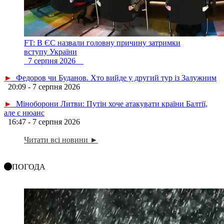
FT: В ЄС назвали головну причину затримки
вступу України
7 серпня 2026
►
Федоров чи Буданов. Хто вийде у другий тур із Залужним
20:09 - 7 серпня 2026
►
Міноборони Литви: Путін хоче атакувати країни Балтії,
але є нюанс
16:47 - 7 серпня 2026
Читати всі новини ►
ПОГОДА