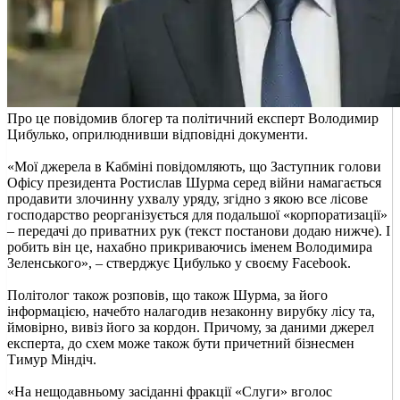
Про це повідомив блогер та політичний експерт Володимир
Цибулько, оприлюднивши відповідні документи.
«Мої джерела в Кабміні повідомляють, що Заступник голови
Офісу президента Ростислав Шурма серед війни намагається
продавити злочинну ухвалу уряду, згідно з якою все лісове
господарство реорганізується для подальшої «корпоратизації»
– передачі до приватних рук (текст постанови додаю нижче). І
робить він це, нахабно прикриваючись іменем Володимира
Зеленського», – стверджує Цибулько у своєму Facebook.
Політолог також розповів, що також Шурма, за його
інформацією, начебто налагодив незаконну вирубку лісу та,
ймовірно, вивіз його за кордон. Причому, за даними джерел
експерта, до схем може також бути причетний бізнесмен
Тимур Міндіч.
«На нещодавньому засіданні фракції «Слуги» вголос