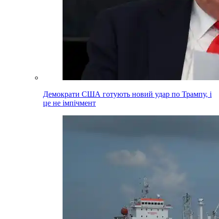
Демократи США готують новий удар по Трампу, і
це не імпічмент