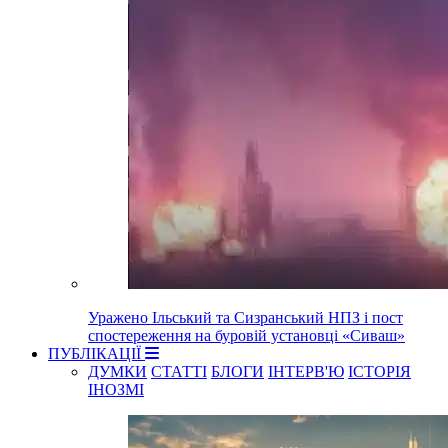
Уражено Ільський та Сизранський НПЗ і пост
спостереження на буровій установці «Сиваш»
ПУБЛІКАЦІЇ
ДУМКИ
СТАТТІ
БЛОГИ
ІНТЕРВ'Ю
ІСТОРІЯ
ІНОЗМІ