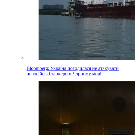
Bloomberg: Україна погодилася не атакувати
неросійські танкери в Чорному морі