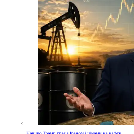
Навіщо Трамп грає з Іраном і цінами на нафту