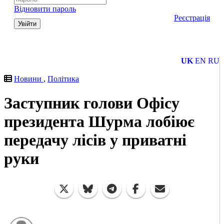
Відновити пароль
Реєстрація
Увійти
UK
EN
RU
Новини
,
Політика
Заступник голови Офісу
президента Шурма лобіює
передачу лісів у приватні
руки