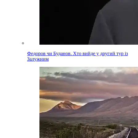
Федоров чи Буданов. Хто вийде у другий тур із
Залужним