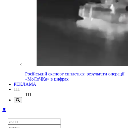
Російський експорт сиплеться: результати операції
«МоЛоЧКа» в цифрах
РЕКЛАМА
111
111