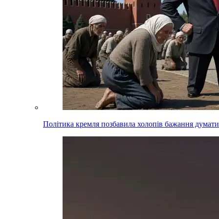
Політика кремля позбавила холопів бажання думати