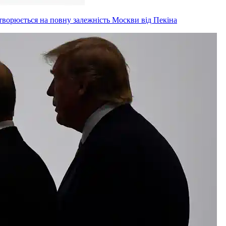
творюється на повну залежність Москви від Пекіна