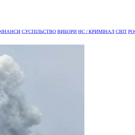
ФІНАНСИ
СУСПІЛЬСТВО
ВИБОРИ
НС / КРИМІНАЛ
СВІТ
РО