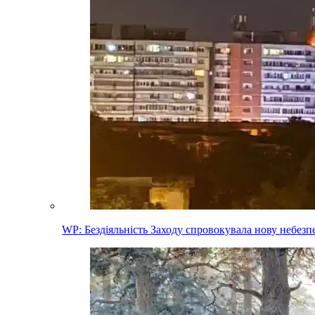
WP: Бездіяльність Заходу спровокувала нову небез