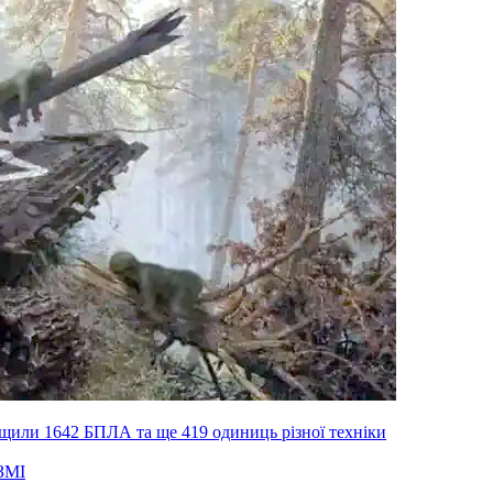
ищили 1642 БПЛА та ще 419 одиниць різної техніки
ЗМІ