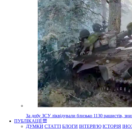
За добу ЗСУ ліквідували близько 1130 рашистів, зн
ПУБЛІКАЦІЇ
ДУМКИ
СТАТТІ
БЛОГИ
ІНТЕРВ'Ю
ІСТОРІЯ
ІНО