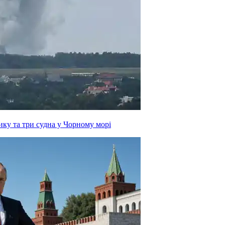
ку та три судна у Чорному морі