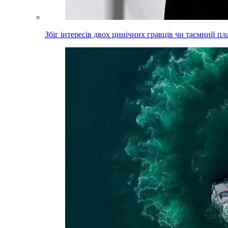
Збіг інтересів двох цинічних гравців чи таємний пл