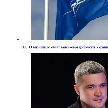
НАТО визначило обсяг військової допомоги Україні