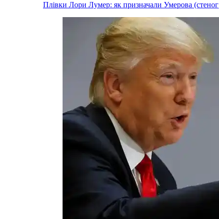
Плівки Лори Лумер: як призначали Умерова (стеног