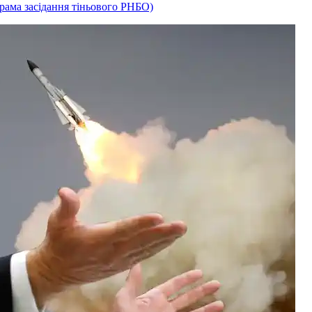
рама засідання тіньового РНБО)