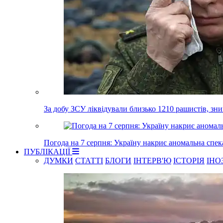
За добу ЗСУ ліквідували близько 1210 рашистів, зн
Погода на 7 серпня: Україну накриє аномальна спек
ПУБЛІКАЦІЇ
ДУМКИ
СТАТТІ
БЛОГИ
ІНТЕРВ'Ю
ІСТОРІЯ
ІНО