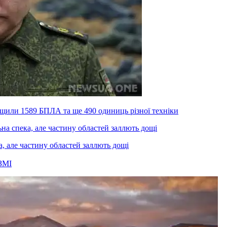
ищили 1589 БПЛА та ще 490 одиниць різної техніки
а, але частину областей заллють дощі
ЗМІ