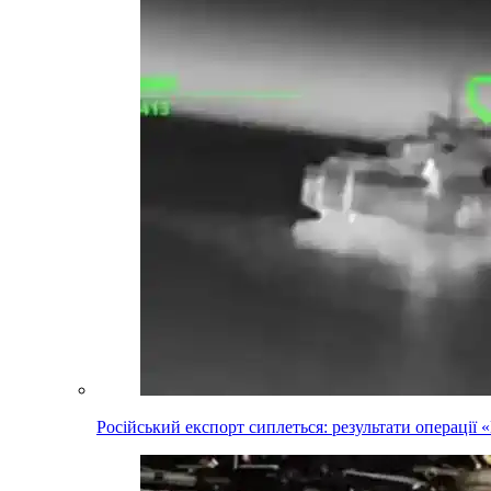
Російський експорт сиплеться: результати операці