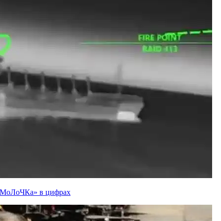
ї «МоЛоЧКа» в цифрах