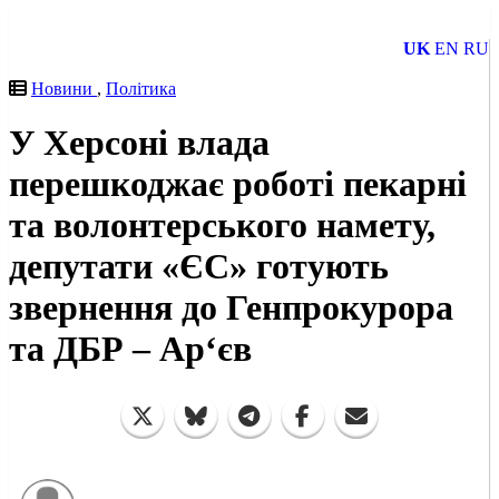
UK
EN
RU
Новини
,
Політика
У Херсоні влада
перешкоджає роботі пекарні
та волонтерського намету,
депутати «ЄC» готують
звернення до Генпрокурора
та ДБР – Ар‘єв