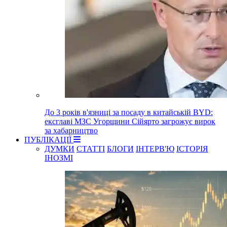
До 3 років в'язниці за посаду в китайській BYD:
ексглаві МЗС Угорщини Сійярто загрожує вирок
за хабарництво
ПУБЛІКАЦІЇ
ДУМКИ
СТАТТІ
БЛОГИ
ІНТЕРВ'Ю
ІСТОРІЯ
ІНОЗМІ