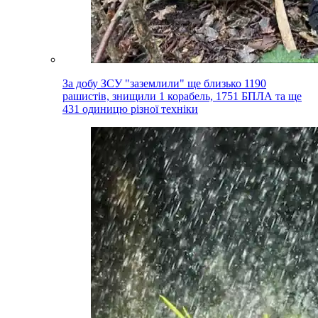
За добу ЗСУ "заземлили" ще близько 1190
рашистів, знищили 1 корабель, 1751 БПЛА та ще
431 одиницю різної техніки