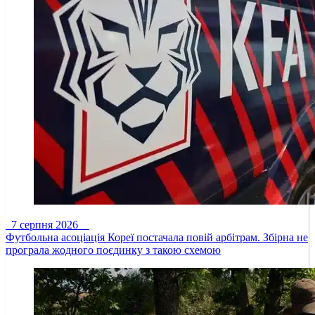
7 серпня 2026
Футбольна асоціація Кореї постачала повій арбітрам. Збірна не
програла жодного поєдинку з такою схемою