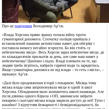
Про це
повідомив
Володимир Ар’єв.
«Влада Херсона прямо зранку почала війну проти
гуманітарної допомоги. Спочатку поліція прийшла у
встановлений нашими активістами намет для обігріву і
поставила вимогу негайно згорнути. Бо він стоїть «у
небезпечному місці». Весь Херсон зараз небезпечне місце, де
по кількадесятків прильотів за день, але саме наш намет у
небезпечному! Цинічно і підло. Владі плювати на те, що
людям треба зігрітись, набрати гарячої води та зарядитись.
Якщо гуманітарна допомога не від влади – то геть з міста», –
зауважує Ар‘єв.
«Далі було продовження історії з пекарнею. Місяць тому
міська влада сама запропонувала місце в одній зі шкіл
Херсона. Обладнання мало залишитись школі назавжди. Але
після дзвінка одного Кірила з ОП, завимагали забрати
пекарню і сьогодні міська влада закрила доступ до неї! Тупо і
нахабно! З відчуттям безкарності і безвідповідальності, бо