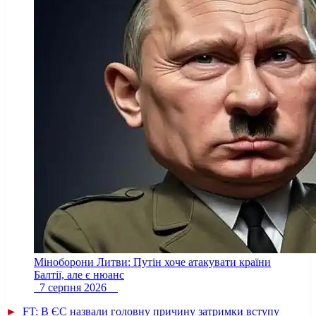
Міноборони Литви: Путін хоче атакувати країни
Балтії, але є нюанс
7 серпня 2026
►
FT: В ЄС назвали головну причину затримки вступу