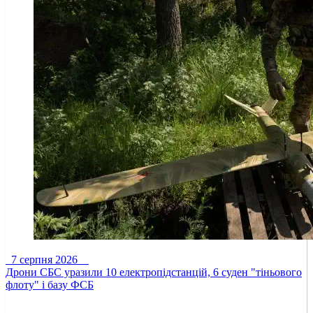
7 серпня 2026
Дрони СБС уразили 10 електропідстанцій, 6 суден "тіньового
флоту" і базу ФСБ