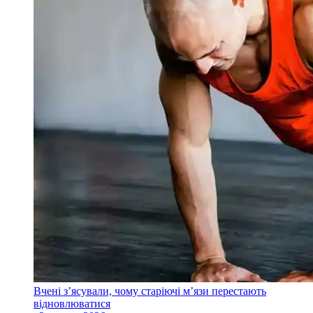
Вчені з’ясували, чому старіючі м’язи перестають
відновлюватися