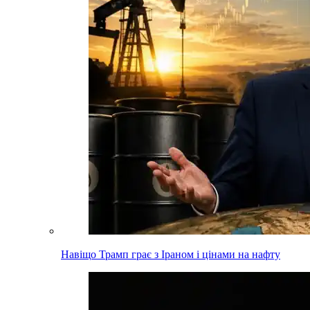
Навіщо Трамп грає з Іраном і цінами на нафту