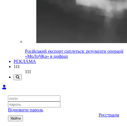
Російський експорт сиплеться: результати операції
«МоЛоЧКа» в цифрах
РЕКЛАМА
111
111
Відновити пароль
Реєстрація
Увійти