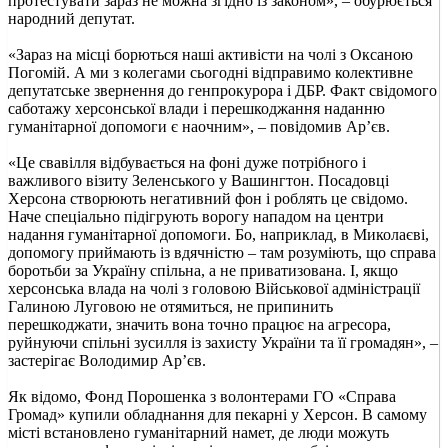
протестувати зараз не можна згідно із законом», – обурюється
народний депутат.
«Зараз на місці борються наші активісти на чолі з Оксаною
Погомій. А ми з колегами сьогодні відправимо колективне
депутатське звернення до генпрокурора і ДБР. Факт свідомого
саботажу херсонської влади і перешкоджання наданню
гуманітарної допомоги є наочним», – повідомив Ар’єв.
«Це свавілля відбувається на фоні дуже потрібного і
важливого візиту Зеленського у Вашингтон. Посадовці
Херсона створюють негативний фон і роблять це свідомо.
Наче спеціально підігрують ворогу нападом на центри
надання гуманітарної допомоги. Бо, наприклад, в Миколаєві,
допомогу приймають із вдячністю – там розуміють, що справа
боротьби за Україну спільна, а не приватизована. І, якщо
херсонська влада на чолі з головою Військової адміністрації
Галиною Луговою не отямиться, не припинить
перешкоджати, значить вона точно працює на агресора,
руйнуючи спільні зусилля із захисту України та її громадян», –
застерігає Володимир Ар’єв.
Як відомо, Фонд Порошенка з волонтерами ГО «Справа
Громад» купили обладнання для пекарні у Херсон. В самому
місті встановлено гуманітарний намет, де люди можуть