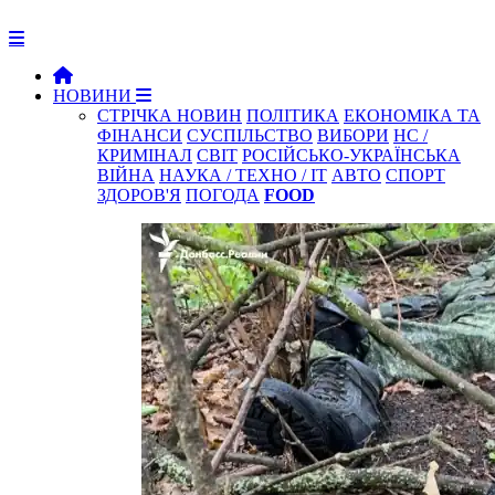
НОВИНИ
СТРІЧКА НОВИН
ПОЛІТИКА
ЕКОНОМІКА ТА
ФІНАНСИ
СУСПІЛЬСТВО
ВИБОРИ
НС /
КРИМІНАЛ
СВІТ
РОСІЙСЬКО-УКРАЇНСЬКА
ВІЙНА
НАУКА / ТЕХНО / IT
АВТО
СПОРТ
ЗДОРОВ'Я
ПОГОДА
FOOD