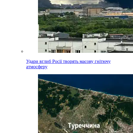
Удари вглиб Росії творять масову гнітючу
атмосферу