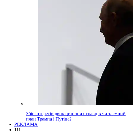
Збіг інтересів двох цинічних гравців чи таємний
план Трампа і Путіна?
РЕКЛАМА
111