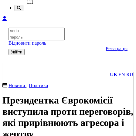
111
Відновити пароль
Реєстрація
Увійти
UK
EN
RU
Новини
,
Політика
Президентка Єврокомісії
виступила проти переговорів,
які прирівнюють агресора і
жертву