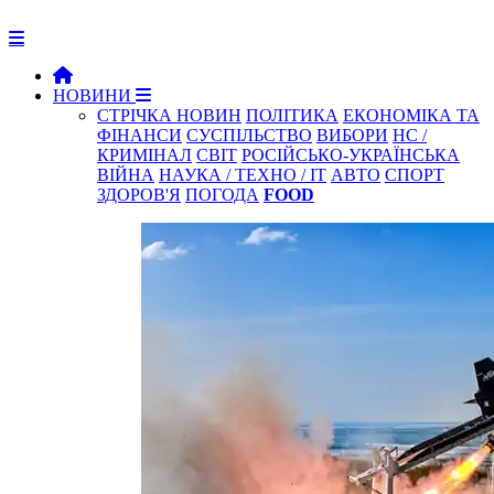
НОВИНИ
СТРІЧКА НОВИН
ПОЛІТИКА
ЕКОНОМІКА ТА
ФІНАНСИ
СУСПІЛЬСТВО
ВИБОРИ
НС /
КРИМІНАЛ
СВІТ
РОСІЙСЬКО-УКРАЇНСЬКА
ВІЙНА
НАУКА / ТЕХНО / IT
АВТО
СПОРТ
ЗДОРОВ'Я
ПОГОДА
FOOD