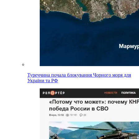
Туреччина почала блокування Чорного моря для
України та РФ