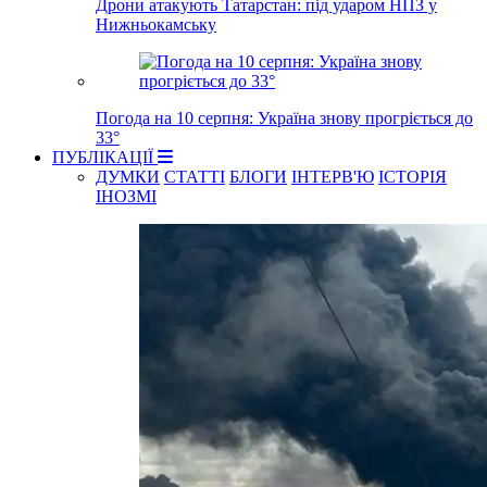
Дрони атакують Татарстан: під ударом НПЗ у
Нижньокамську
Погода на 10 серпня: Україна знову прогріється до
33°
ПУБЛІКАЦІЇ
ДУМКИ
СТАТТІ
БЛОГИ
ІНТЕРВ'Ю
ІСТОРІЯ
ІНОЗМІ