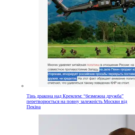
Тінь дракона над Кремлем: “безмежна дружба”
перетворюється на повну залежність Москви від
Пекіна