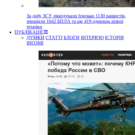
За добу ЗСУ ліквідували близько 1130 рашистів,
знищили 1642 БПЛА та ще 419 одиниць різної
техніки
ПУБЛІКАЦІЇ
ДУМКИ
СТАТТІ
БЛОГИ
ІНТЕРВ'Ю
ІСТОРІЯ
ІНОЗМІ