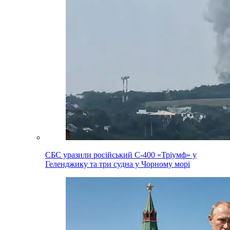
СБС уразили російський С-400 «Тріумф» у
Геленджику та три судна у Чорному морі