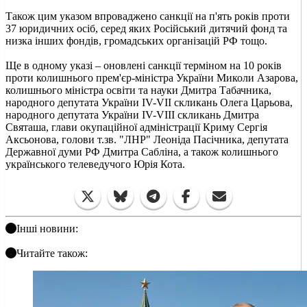
Також цим указом впроваджено санкції на п'ять років проти
37 юридичних осіб, серед яких Російський дитячий фонд та
низка інших фондів, громадських організацій РФ тощо.
Ще в одному указі – оновлені санкції терміном на 10 років
проти колишнього прем'єр-міністра України Миколи Азарова,
колишнього міністра освіти та науки Дмитра Табачника,
народного депутата України IV-VII скликань Олега Царьова,
народного депутата України IV-VIII скликань Дмитра
Святаша, глави окупаційної адміністрації Криму Сергія
Аксьонова, голови т.зв. "ЛНР" Леоніда Пасічника, депутата
Державної думи РФ Дмитра Сабліна, а також колишнього
українського телеведучого Юрія Кота.
Інші новини:
Читайте також: