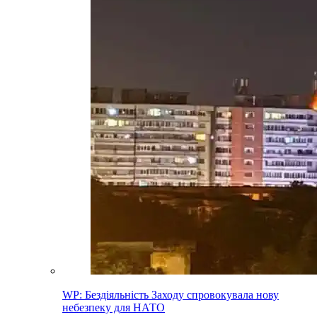
WP: Бездіяльність Заходу спровокувала нову
небезпеку для НАТО