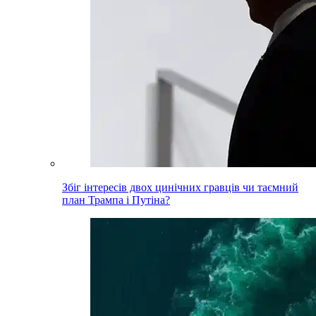
Збіг інтересів двох цинічних гравців чи таємний
план Трампа і Путіна?