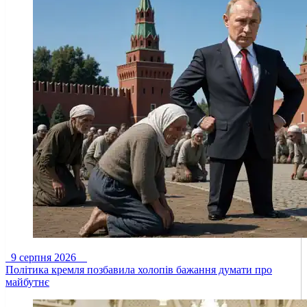
9 серпня 2026
Політика кремля позбавила холопів бажання думати про
майбутнє