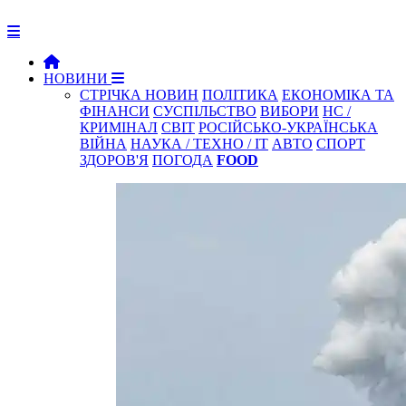
НОВИНИ
СТРІЧКА НОВИН
ПОЛІТИКА
ЕКОНОМІКА ТА
ФІНАНСИ
СУСПІЛЬСТВО
ВИБОРИ
НС /
КРИМІНАЛ
СВІТ
РОСІЙСЬКО-УКРАЇНСЬКА
ВІЙНА
НАУКА / ТЕХНО / IT
АВТО
СПОРТ
ЗДОРОВ'Я
ПОГОДА
FOOD