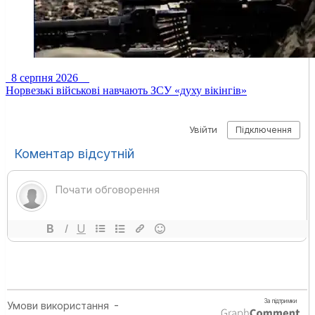
8 серпня 2026
Норвезькі військові навчають ЗСУ «духу вікінгів»