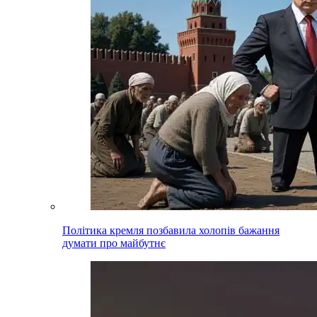
Політика кремля позбавила холопів бажання
думати про майбутнє