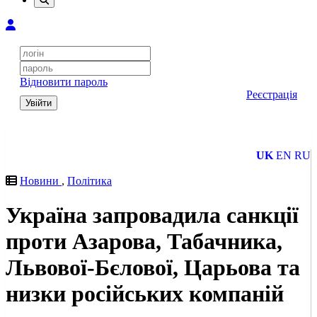
Відновити пароль
Реєстрація
Увійти
UK
EN
RU
Новини
,
Політика
Україна запровадила санкції
проти Азарова, Табачника,
Львової-Бєлової, Царьова та
низки російських компаній