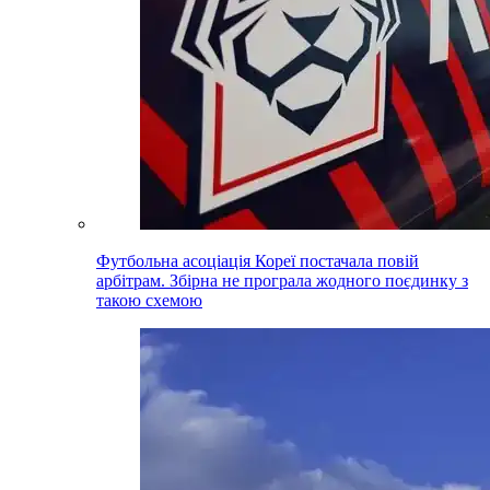
Футбольна асоціація Кореї постачала повій
арбітрам. Збірна не програла жодного поєдинку з
такою схемою