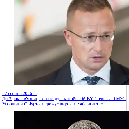
7 серпня 2026
До 3 років в'язниці за посаду в китайській BYD: ексглаві МЗС
Угорщини Сійярто загрожує вирок за хабарництво