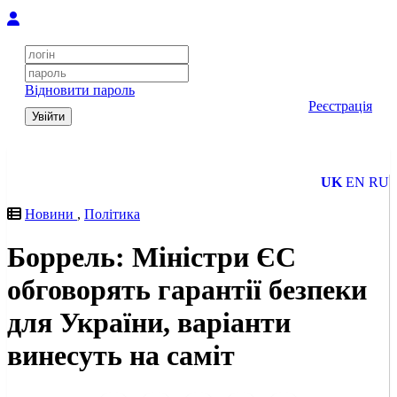
Відновити пароль
Реєстрація
Увійти
UK
EN
RU
Новини
,
Політика
Боррель: Міністри ЄС
обговорять гарантії безпеки
для України, варіанти
винесуть на саміт