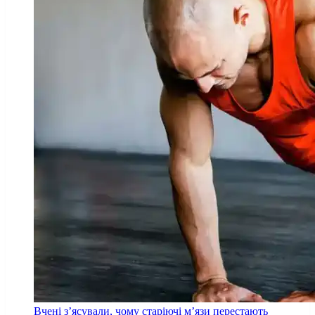
Вчені з’ясували, чому старіючі м’язи перестають