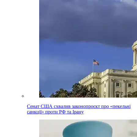
Сенат США схвалив законопроєкт про «пекельні
санкції» проти РФ та Ірану