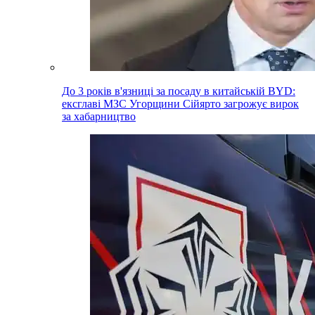
До 3 років в'язниці за посаду в китайській BYD:
ексглаві МЗС Угорщини Сійярто загрожує вирок
за хабарництво