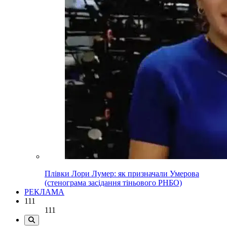
Плівки Лори Лумер: як призначали Умерова
(стенограма засідання тіньового РНБО)
РЕКЛАМА
111
111