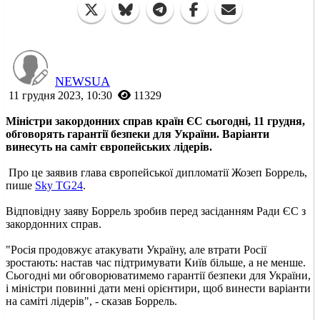
NEWSUA
11 грудня 2023, 10:30
11329
Міністри закордонних справ країн ЄС сьогодні, 11 грудня,
обговорять гарантії безпеки для України. Варіанти
винесуть на саміт європейських лідерів.
Про це заявив глава європейської дипломатії Жозеп Боррель,
пише
Sky TG24
.
Відповідну заяву Боррель зробив перед засіданням Ради ЄС з
закордонних справ.
"Росія продовжує атакувати Україну, але втрати Росії
зростають: настав час підтримувати Київ більше, а не менше.
Сьогодні ми обговорюватимемо гарантії безпеки для України,
і міністри повинні дати мені орієнтири, щоб винести варіанти
на саміті лідерів", - сказав Боррель.