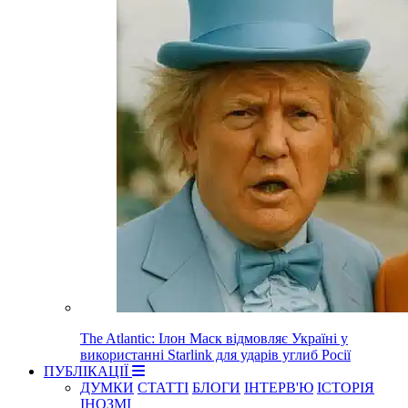
The Atlantic: Ілон Маск відмовляє Україні у
використанні Starlink для ударів углиб Росії
ПУБЛІКАЦІЇ
ДУМКИ
СТАТТІ
БЛОГИ
ІНТЕРВ'Ю
ІСТОРІЯ
ІНОЗМІ