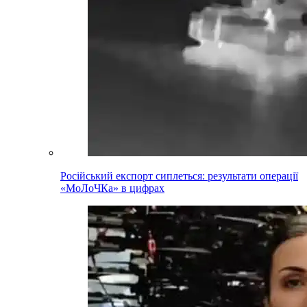
Російський експорт сиплеться: результати операції
«МоЛоЧКа» в цифрах