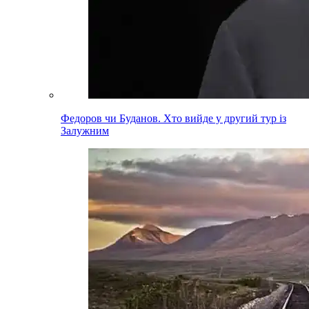
Федоров чи Буданов. Хто вийде у другий тур із
Залужним