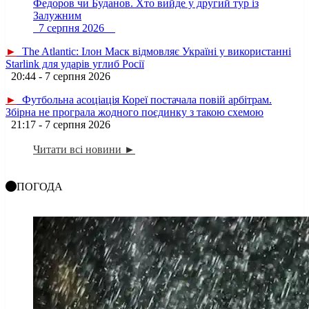
Федоров чи Буданов. Хто вийде у другий тур із
Залужним
7 серпня 2026
►
The Atlantic: Ілон Маск відмовляє Україні у використанні
Starlink для ударів углиб Росії
20:44 - 7 серпня 2026
►
Футбольна асоціація Кореї постачала повій арбітрам.
Збірна не програла жодного поєдинку з такою схемою
21:17 - 7 серпня 2026
Читати всі новини ►
ПОГОДА