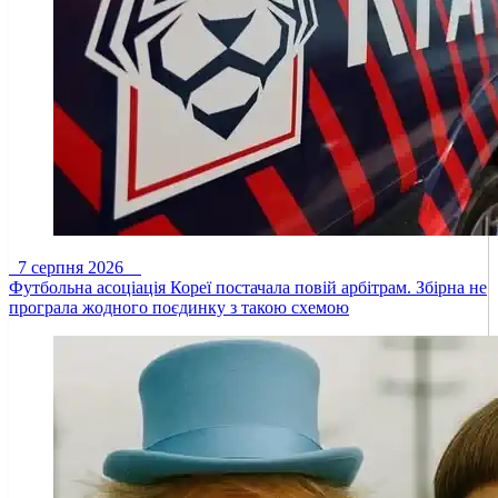
7 серпня 2026
Футбольна асоціація Кореї постачала повій арбітрам. Збірна не
програла жодного поєдинку з такою схемою