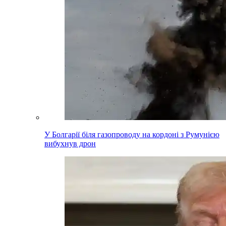
У Болгарії біля газопроводу на кордоні з Румунією
вибухнув дрон