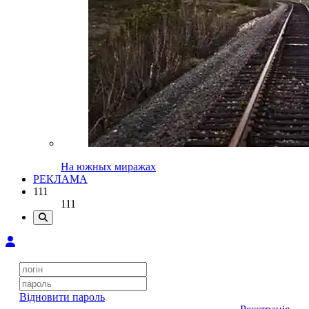
На южных миражах
РЕКЛАМА
111
111
Відновити пароль