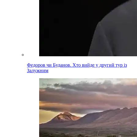
Федоров чи Буданов. Хто вийде у другий тур із
Залужним