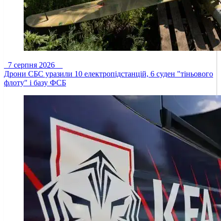
7 серпня 2026
Дрони СБС уразили 10 електропідстанцій, 6 суден "тіньового
флоту" і базу ФСБ