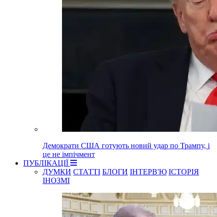
Демократи США готують новий удар по Трампу, і
це не імпічмент
ПУБЛІКАЦІЇ
ДУМКИ
СТАТТІ
БЛОГИ
ІНТЕРВ'Ю
ІСТОРІЯ
ІНОЗМІ