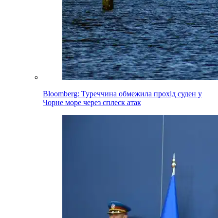
Bloomberg: Туреччина обмежила прохід суден у
Чорне море через сплеск атак