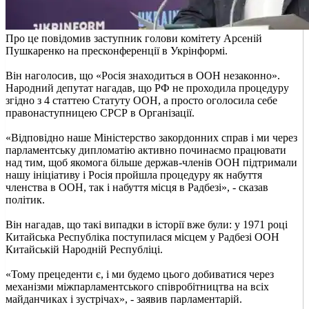
Про це повідомив заступник голови комітету Арсеній
Пушкаренко на пресконференції в Укрінформі.
Він наголосив, що «Росія знаходиться в ООН незаконно».
Народний депутат нагадав, що РФ не проходила процедуру
згідно з 4 статтею Статуту ООН, а просто оголосила себе
правонаступницею СРСР в Організації.
«Відповідно наше Міністерство закордонних справ і ми через
парламентську дипломатію активно починаємо працювати
над тим, щоб якомога більше держав-членів ООН підтримали
нашу ініціативу і Росія пройшла процедуру як набуття
членства в ООН, так і набуття місця в Радбезі», - сказав
політик.
Він нагадав, що такі випадки в історії вже були: у 1971 році
Китайська Республіка поступилася місцем у Радбезі ООН
Китайській Народній Республіці.
«Тому прецеденти є, і ми будемо цього добиватися через
механізми міжпарламентського співробітництва на всіх
майданчиках і зустрічах», - заявив парламентарій.