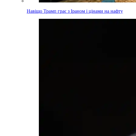
Навіщо Трамп грає з Іраном і цінами на нафту