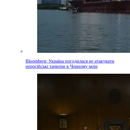
Bloomberg: Україна погодилася не атакувати
неросійські танкери в Чорному морі