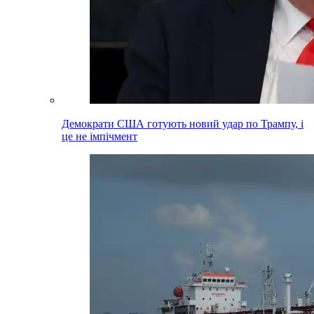
Демократи США готують новий удар по Трампу, і
це не імпічмент