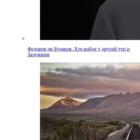
Федоров чи Буданов. Хто вийде у другий тур із
Залужним