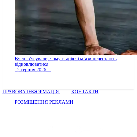
Вчені з’ясували, чому старіючі м’язи перестають
відновлюватися
2 серпня 2026
ПРАВОВА ІНФОРМАЦІЯ
КОНТАКТИ
РОЗМІЩЕННЯ РЕКЛАМИ