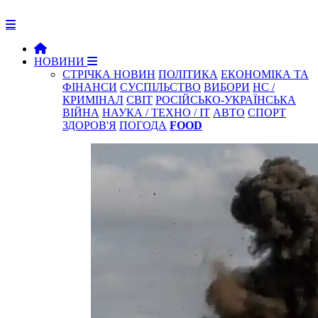
НОВИНИ
СТРІЧКА НОВИН
ПОЛІТИКА
ЕКОНОМІКА ТА
ФІНАНСИ
СУСПІЛЬСТВО
ВИБОРИ
НС /
КРИМІНАЛ
СВІТ
РОСІЙСЬКО-УКРАЇНСЬКА
ВІЙНА
НАУКА / ТЕХНО / IT
АВТО
СПОРТ
ЗДОРОВ'Я
ПОГОДА
FOOD