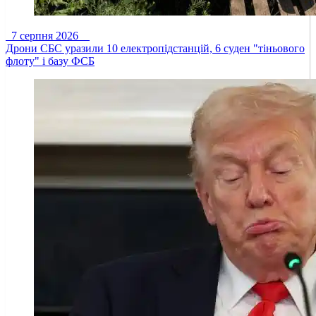
7 серпня 2026
Дрони СБС уразили 10 електропідстанцій, 6 суден "тіньового
флоту" і базу ФСБ