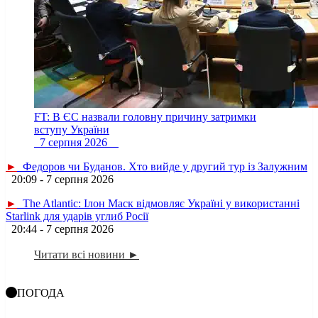
FT: В ЄС назвали головну причину затримки
вступу України
7 серпня 2026
►
Федоров чи Буданов. Хто вийде у другий тур із Залужним
20:09 - 7 серпня 2026
►
The Atlantic: Ілон Маск відмовляє Україні у використанні
Starlink для ударів углиб Росії
20:44 - 7 серпня 2026
Читати всі новини ►
ПОГОДА