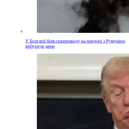
У Болгарії біля газопроводу на кордоні з Румунією
вибухнув дрон