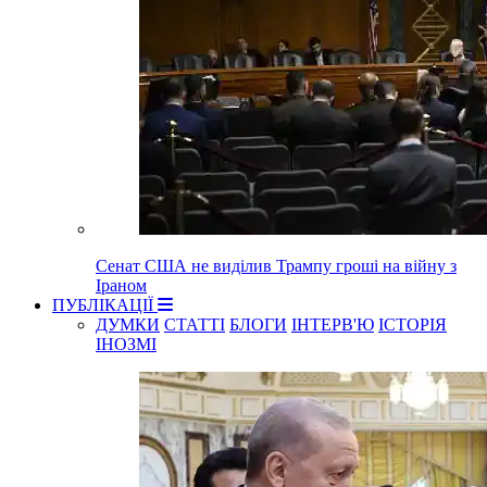
Сенат США не виділив Трампу гроші на війну з
Іраном
ПУБЛІКАЦІЇ
ДУМКИ
СТАТТІ
БЛОГИ
ІНТЕРВ'Ю
ІСТОРІЯ
ІНОЗМІ