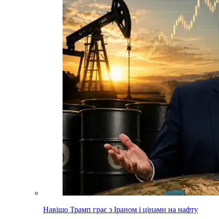
Навіщо Трамп грає з Іраном і цінами на нафту