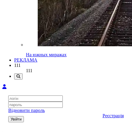
На южных миражах
РЕКЛАМА
111
111
Відновити пароль
Реєстрація
Увійти