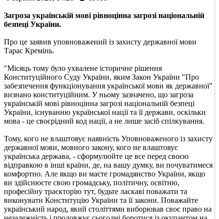
Загроза українській мові рівноцінна загрозі національній
безпеці України.
Про це заявив уповноважений із захисту державної мови
Тарас Кремінь.
"Місяць тому було ухвалене історичне рішення
Конституційного Суду України, яким Закон України "Про
забезпечення функціонування української мови як державної"
визнано конституційним. У ньому зазначено, що загроза
українській мові рівноцінна загрозі національній безпеці
України, існуванню української нації та її держави, оскільки
мова - це своєрідний код нації, а не лише засіб спілкування.
Тому, кого не влаштовує наявність Уповноваженого із захисту
державної мови, мовного закону, кого не влаштовує
українська держава, - сформулюйте це все перед своєю
відправкою в інші країни, де, на вашу думку, ви почуватимеся
комфортно. Але якщо ви маєте громадянство України, якщо
ви здійснюєте свою громадську, політичну, освітню,
професійну траєкторію тут, будьте ласкаві поважати та
виконувати Конституцію України та її закони. Поважайте
український народ, який століттями виборював своє право на
незалежність і продовжує сьогодні боротися із окупантом на