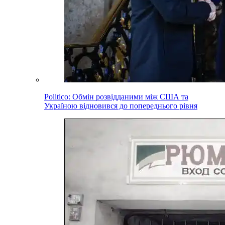
Politico: Обмін розвідданими між США та
Україною відновився до попереднього рівня