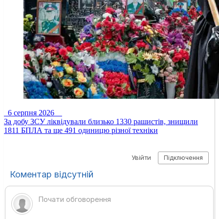
6 серпня 2026
За добу ЗСУ ліквідували близько 1330 рашистів, знищили
1811 БПЛА та ще 491 одиницю різної техніки