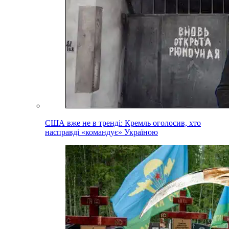
США вже не в тренді: Кремль оголосив, хто
насправді «командує» Україною