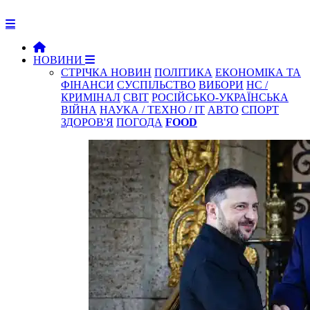
НОВИНИ
СТРІЧКА НОВИН
ПОЛІТИКА
ЕКОНОМІКА ТА
ФІНАНСИ
СУСПІЛЬСТВО
ВИБОРИ
НС /
КРИМІНАЛ
СВІТ
РОСІЙСЬКО-УКРАЇНСЬКА
ВІЙНА
НАУКА / ТЕХНО / IT
АВТО
СПОРТ
ЗДОРОВ'Я
ПОГОДА
FOOD