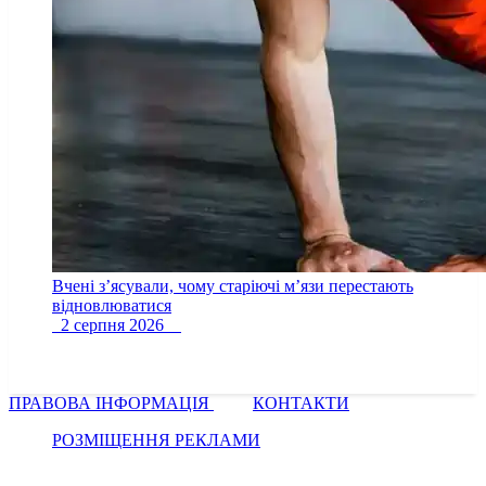
Вчені з’ясували, чому старіючі м’язи перестають
відновлюватися
2 серпня 2026
ПРАВОВА ІНФОРМАЦІЯ
КОНТАКТИ
РОЗМІЩЕННЯ РЕКЛАМИ