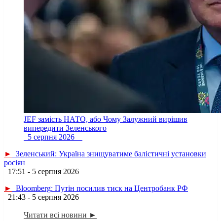
JEF замість НАТО, або Чому Залужний вирішив
випередити Зеленського
5 серпня 2026
►
Зеленський: Україна знищуватиме балістичні установки
росіян
17:51 - 5 серпня 2026
►
Bloomberg: Путін посилив тиск на Центробанк РФ
21:43 - 5 серпня 2026
Читати всі новини ►