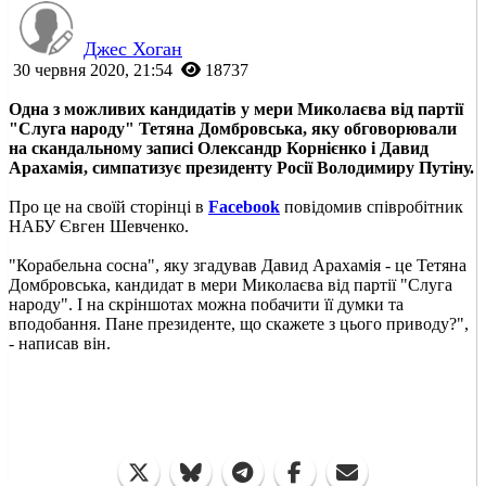
Джес Хоган
30 червня 2020, 21:54
18737
Одна з можливих кандидатів у мери Миколаєва від партії
"Слуга народу" Тетяна Домбровська, яку обговорювали
на скандальному записі Олександр Корнієнко і Давид
Арахамія, симпатизує президенту Росії Володимиру Путіну.
Про це на своїй сторінці в
Facebook
повідомив співробітник
НАБУ Євген Шевченко.
"Корабельна сосна", яку згадував Давид Арахамія - це Тетяна
Домбровська, кандидат в мери Миколаєва від партії "Слуга
народу". І на скріншотах можна побачити її думки та
вподобання. Пане президенте, що скажете з цього приводу?",
- написав він.