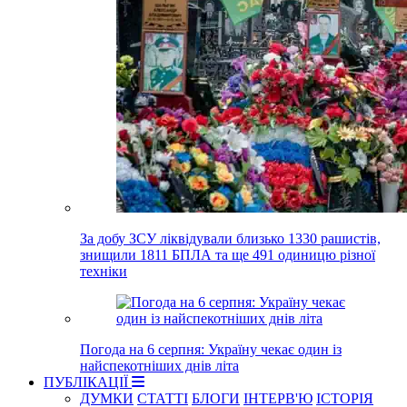
За добу ЗСУ ліквідували близько 1330 рашистів,
знищили 1811 БПЛА та ще 491 одиницю різної
техніки
Погода на 6 серпня: Україну чекає один із
найспекотніших днів літа
ПУБЛІКАЦІЇ
ДУМКИ
СТАТТІ
БЛОГИ
ІНТЕРВ'Ю
ІСТОРІЯ