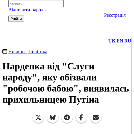
Відновити пароль
Реєстрація
Увійти
UK
EN
RU
Новини
,
Політика
Нардепка від "Слуги
народу", яку обізвали
"робочою бабою", виявилась
прихильницею Путіна