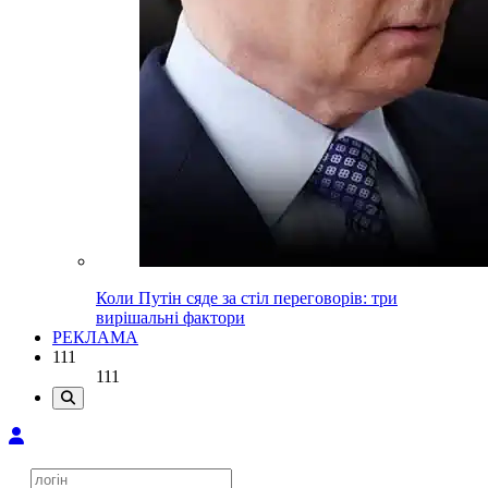
Коли Путін сяде за стіл переговорів: три
вирішальні фактори
РЕКЛАМА
111
111