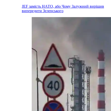
JEF замість НАТО, або Чому Залужний вирішив
випередити Зеленського