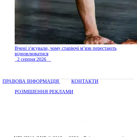
Вчені з’ясували, чому старіючі м’язи перестають
відновлюватися
2 серпня 2026
ПРАВОВА ІНФОРМАЦІЯ
КОНТАКТИ
РОЗМІЩЕННЯ РЕКЛАМИ