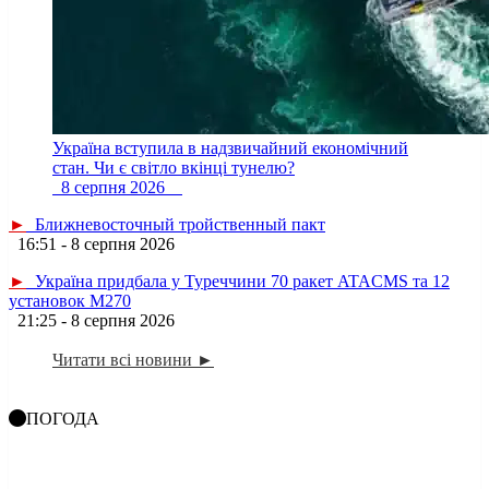
Україна вступила в надзвичайний економічний
стан. Чи є світло вкінці тунелю?
8 серпня 2026
►
Ближневосточный тройственный пакт
16:51 - 8 серпня 2026
►
Україна придбала у Туреччини 70 ракет ATACMS та 12
установок M270
21:25 - 8 серпня 2026
Читати всі новини ►
ПОГОДА