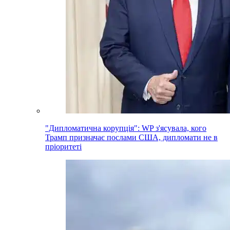
"Дипломатична корупція": WP з'ясувала, кого
Трамп призначає послами США, дипломати не в
пріоритеті