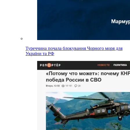
Туреччина почала блокування Чорного моря для
України та РФ