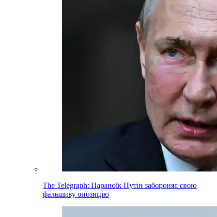
The Telegraph: Параноїк Путін забороняє свою
фальшиву опозицію