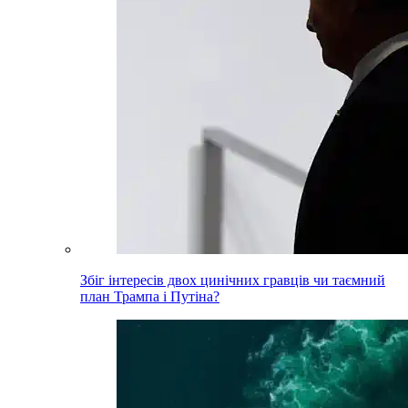
Збіг інтересів двох цинічних гравців чи таємний
план Трампа і Путіна?