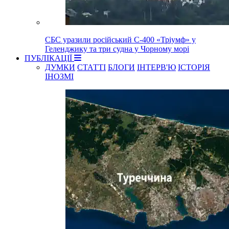
СБС уразили російський С-400 «Тріумф» у
Геленджику та три судна у Чорному морі
ПУБЛІКАЦІЇ
ДУМКИ
СТАТТІ
БЛОГИ
ІНТЕРВ'Ю
ІСТОРІЯ
ІНОЗМІ