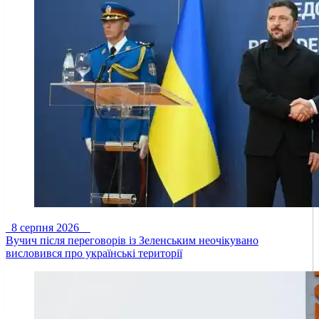
8 серпня 2026
Вучич після переговорів із Зеленським неочікувано
висловився про українські території