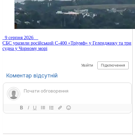
9 серпня 2026
СБС уразили російський С-400 «Тріумф» у Геленджику та три
судна у Чорному морі