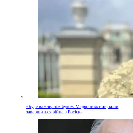
«Буде важче, ніж було»: Мадяр пояснив, коли
завершиться війна з Росією