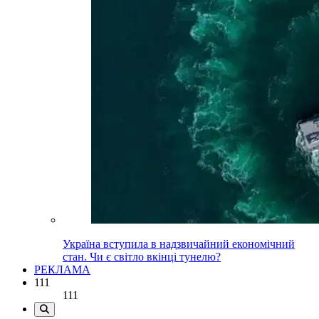
Україна вступила в надзвичайний економічний
стан. Чи є світло вкінці тунелю?
РЕКЛАМА
111
111