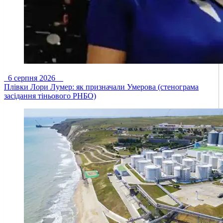
6 серпня 2026
Плівки Лори Лумер: як призначали Умерова (стенограма
засідання тіньового РНБО)