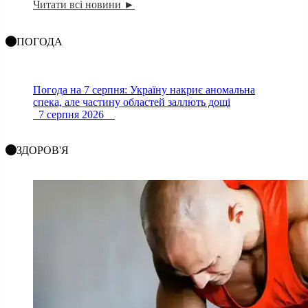
Читати всі новини ►
ПОГОДА
Погода на 7 серпня: Україну накриє аномальна
спека, але частину областей заллють дощі
7 серпня 2026
ЗДОРОВ'Я