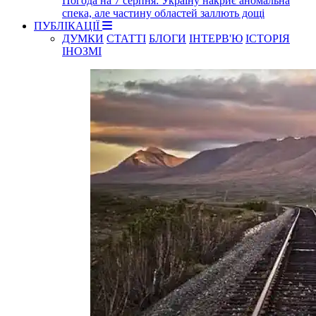
Погода на 7 серпня: Україну накриє аномальна
спека, але частину областей заллють дощі
ПУБЛІКАЦІЇ
ДУМКИ
СТАТТІ
БЛОГИ
ІНТЕРВ'Ю
ІСТОРІЯ
ІНОЗМІ