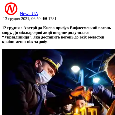
News UA
13 грудня 2021, 06:59
1781
12 грудня з Австрії до Києва прибув Вифлеємський вогонь
миру. До міжнародної акції вперше долучилася
“Укрзалізниця”, яка доставить вогонь до всіх областей
країни менш ніж за добу.