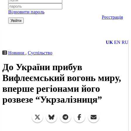
Відновити пароль
Реєстрація
Увійти
UK
EN
RU
Новини
,
Суспільство
До України прибув
Вифлеємський вогонь миру,
вперше регіонами його
розвезе “Укрзалізниця”