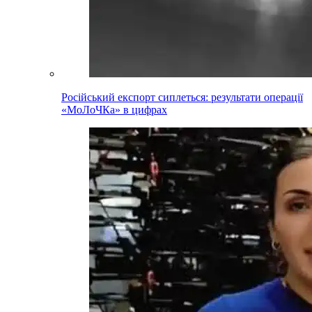
Російський експорт сиплеться: результати операції
«МоЛоЧКа» в цифрах