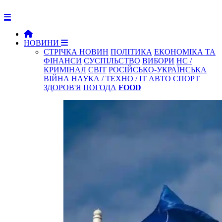
НОВИНИ
СТРІЧКА НОВИН
ПОЛІТИКА
ЕКОНОМІКА ТА
ФІНАНСИ
СУСПІЛЬСТВО
ВИБОРИ
НС /
КРИМІНАЛ
СВІТ
РОСІЙСЬКО-УКРАЇНСЬКА
ВІЙНА
НАУКА / ТЕХНО / IT
АВТО
СПОРТ
ЗДОРОВ'Я
ПОГОДА
FOOD