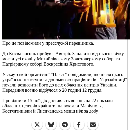
Про це повідомили у пресслужбі перевізника.
До Києва вогонь прибув з Австрії. Запалити від нього свічку
могли усі охочі у Михайлівському Золотоверхому соборі та
Патріаршому соборі Воскресіння Христового.
У скаутській організації “Пласт” повідомили, що після цього
українські пластуни за допомогою працівників “Укрзалізниці”
почали розвозити його до всіх обласних центрів України.
Передання вогню відбулося о 20 годині 12 грудня.
Провідники 15 поїздів доставлять вогонь на 22 вокзали
обласних центрів країни та на вокзали Маріуполя,
Костянтинівки й Лисичанська менш ніж за добу.