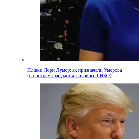
Плівки Лори Лумер: як призначали Умерова
(стенограма засідання тіньового РНБО)