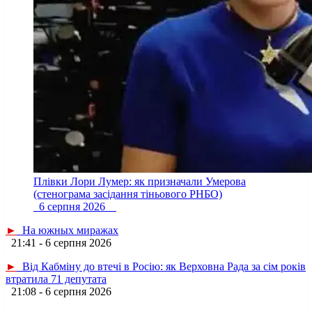
Плівки Лори Лумер: як призначали Умерова
(стенограма засідання тіньового РНБО)
6 серпня 2026
►
На южных миражах
21:41 - 6 серпня 2026
►
Від Кабміну до втечі в Росію: як Верховна Рада за сім років
втратила 71 депутата
21:08 - 6 серпня 2026