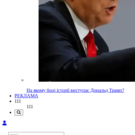
На якому боці історії виступає Дональд Трамп?
РЕКЛАМА
111
111