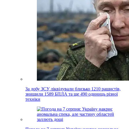
За добу ЗСУ ліквідували близько 1210 рашистів,
знищили 1589 БПЛА та ще 490 одиниць різної
техніки