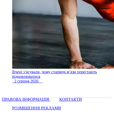
Вчені з’ясували, чому старіючі м’язи перестають
відновлюватися
2 серпня 2026
ПРАВОВА ІНФОРМАЦІЯ
КОНТАКТИ
РОЗМІЩЕННЯ РЕКЛАМИ