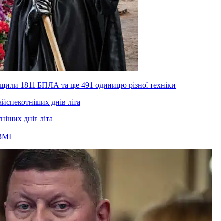
нищили 1811 БПЛА та ще 491 одиницю різної техніки
тніших днів літа
ЗМІ