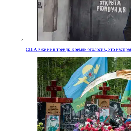
США вже не в тренді: Кремль оголосив, хто наспра