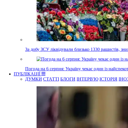
За добу ЗСУ ліквідували близько 1330 рашистів, з
Погода на 6 серпня: Україну чекає один із найспеко
ПУБЛІКАЦІЇ
ДУМКИ
СТАТТІ
БЛОГИ
ІНТЕРВ'Ю
ІСТОРІЯ
ІНО