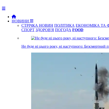
НОВИНИ
СТРІЧКА НОВИН
ПОЛІТИКА
ЕКОНОМІКА ТА 
СПОРТ
ЗДОРОВ'Я
ПОГОДА
FOOD
Не буде ні цього року, ні наступного: Безсмертний