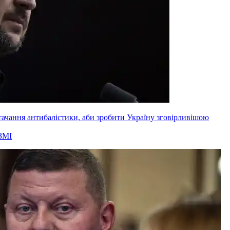
ачання антибалістики, аби зробити Україну зговірливішою
ЗМІ