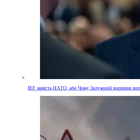
JEF замість НАТО, або Чому Залужний вирішив вип