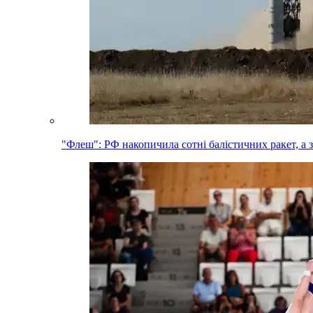
"Флеш": РФ накопичила сотні балістичних ракет, а 