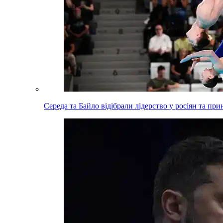
Середа та Байло відібрали лідерство у росіян та пр