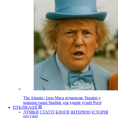
The Atlantic: Ілон Маск відмовляє Україні у
використанні Starlink для ударів углиб Росії
ПУБЛІКАЦІЇ
ДУМКИ
СТАТТІ
БЛОГИ
ІНТЕРВ'Ю
ІСТОРІЯ
ІНОЗМІ