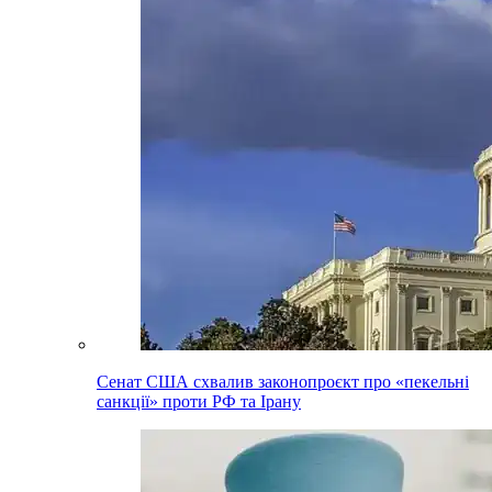
Сенат США схвалив законопроєкт про «пекельні
санкції» проти РФ та Ірану