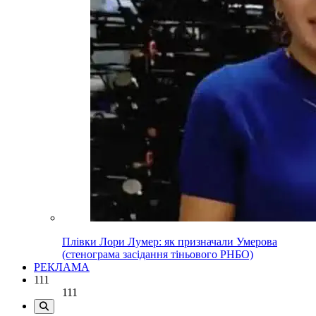
Плівки Лори Лумер: як призначали Умерова
(стенограма засідання тіньового РНБО)
РЕКЛАМА
111
111