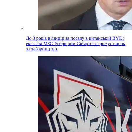
До 3 років в'язниці за посаду в китайській BYD:
ексглаві МЗС Угорщини Сійярто загрожує вирок
за хабарництво