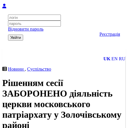
Відновити пароль
Реєстрація
Увійти
UK
EN
RU
Новини
,
Суспільство
Рішенням сесії
ЗАБОРОНЕНО діяльність
церкви московського
патріархату у Золочівському
районі