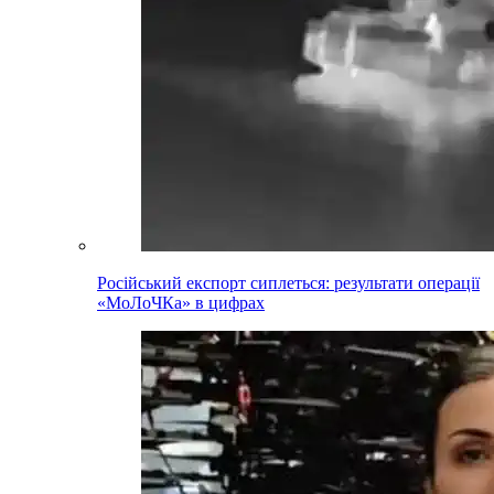
Російський експорт сиплеться: результати операції
«МоЛоЧКа» в цифрах