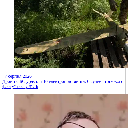
7 серпня 2026
Дрони СБС уразили 10 електропідстанцій, 6 суден "тіньового
флоту" і базу ФСБ