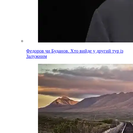
Федоров чи Буданов. Хто вийде у другий тур із
Залужним