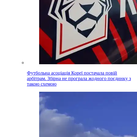
Футбольна асоціація Кореї постачала повій
арбітрам. Збірна не програла жодного поєдинку з
такою схемою