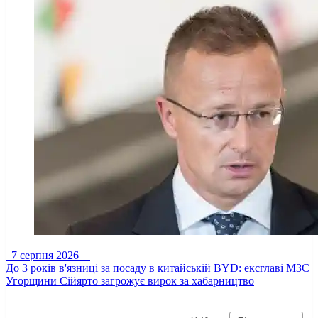
7 серпня 2026
До 3 років в'язниці за посаду в китайській BYD: ексглаві МЗС
Угорщини Сійярто загрожує вирок за хабарництво