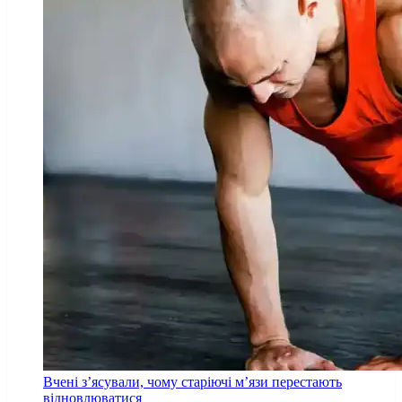
Вчені з’ясували, чому старіючі м’язи перестають
відновлюватися