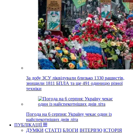
За добу ЗСУ ліквідували близько 1330 рашистів,
знищили 1811 БПЛА та ще 491 одиницю різної
техніки
Погода на 6 серпня: Україну чекає один із
найспекотніших днів літа
ПУБЛІКАЦІЇ
ДУМКИ
СТАТТІ
БЛОГИ
ІНТЕРВ'Ю
ІСТОРІЯ