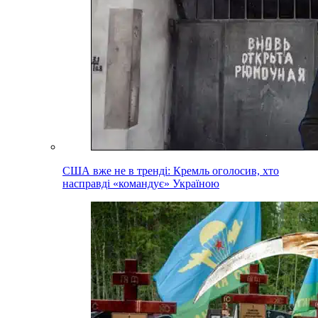
США вже не в тренді: Кремль оголосив, хто
насправді «командує» Україною