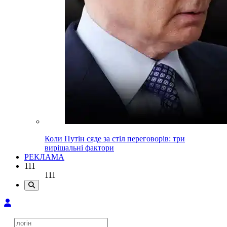
Коли Путін сяде за стіл переговорів: три
вирішальні фактори
РЕКЛАМА
111
111