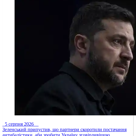
5 серпня 2026
Зеленський припустив, що партнери скоротили постачання
антибалістики, аби зробити Україну зговірливішою