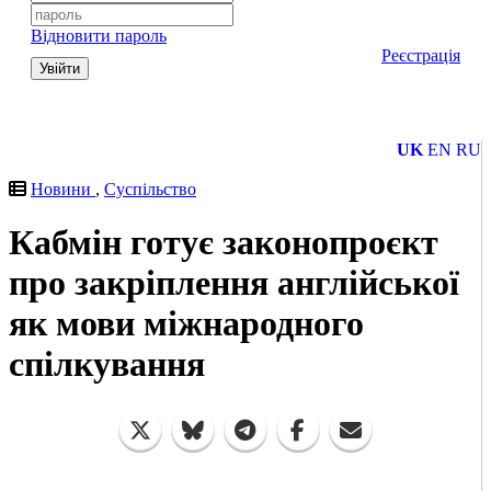
Відновити пароль
Реєстрація
Увійти
UK
EN
RU
Новини
,
Суспільство
Кабмін готує законопроєкт
про закріплення англійської
як мови міжнародного
спілкування