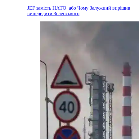
JEF замість НАТО, або Чому Залужний вирішив
випередити Зеленського