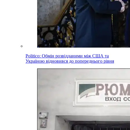
Politico: Обмін розвідданими між США та
Україною відновився до попереднього рівня