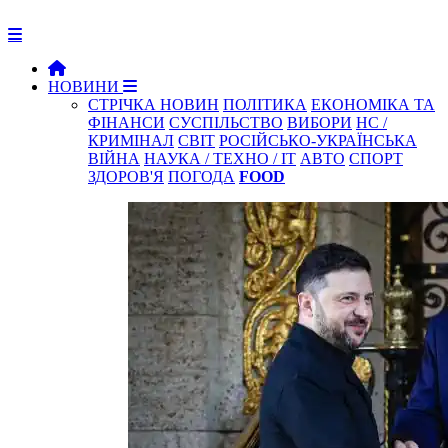
НОВИНИ
СТРІЧКА НОВИН
ПОЛІТИКА
ЕКОНОМІКА ТА
ФІНАНСИ
СУСПІЛЬСТВО
ВИБОРИ
НС /
КРИМІНАЛ
СВІТ
РОСІЙСЬКО-УКРАЇНСЬКА
ВІЙНА
НАУКА / ТЕХНО / IT
АВТО
СПОРТ
ЗДОРОВ'Я
ПОГОДА
FOOD