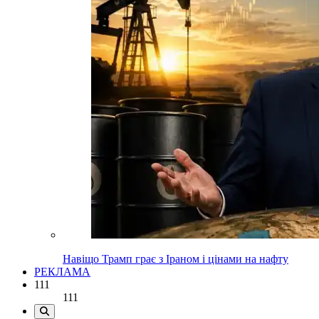
Навіщо Трамп грає з Іраном і цінами на нафту
РЕКЛАМА
111
111