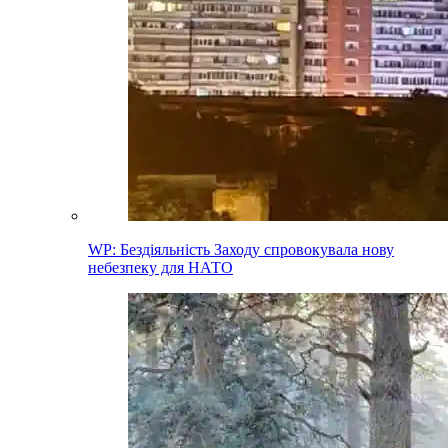
WP: Бездіяльність Заходу спровокувала нову
небезпеку для НАТО