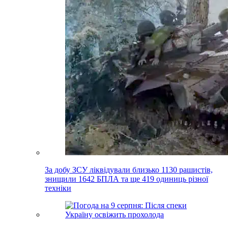
За добу ЗСУ ліквідували близько 1130 рашистів,
знищили 1642 БПЛА та ще 419 одиниць різної
техніки