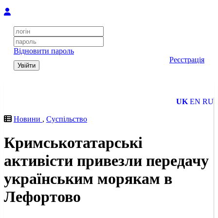
Відновити пароль
Реєстрація
Увійти
UK
EN
RU
Новини
,
Суспільство
Кримськотатарські
активісти привезли передачу
українським морякам в
Лефортово