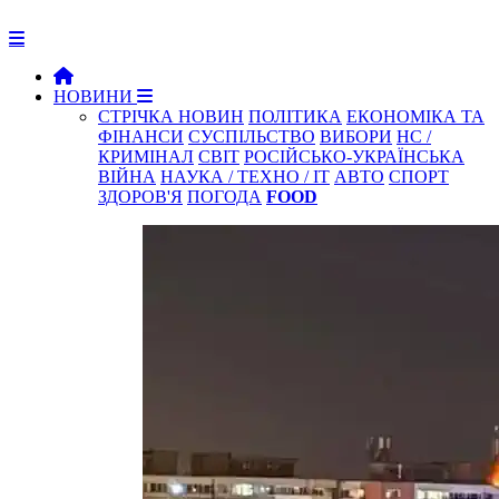
НОВИНИ
СТРІЧКА НОВИН
ПОЛІТИКА
ЕКОНОМІКА ТА
ФІНАНСИ
СУСПІЛЬСТВО
ВИБОРИ
НС /
КРИМІНАЛ
СВІТ
РОСІЙСЬКО-УКРАЇНСЬКА
ВІЙНА
НАУКА / ТЕХНО / IT
АВТО
СПОРТ
ЗДОРОВ'Я
ПОГОДА
FOOD