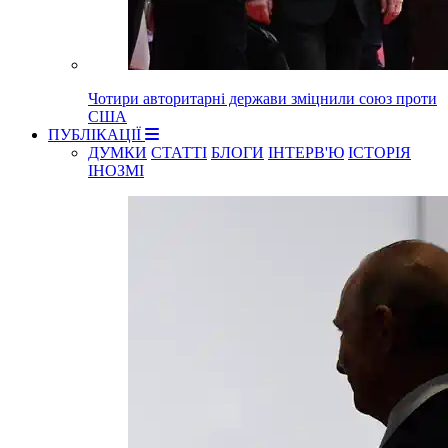
Чотири авторитарні держави зміцнили союз проти
США
ПУБЛІКАЦІЇ
ДУМКИ
СТАТТІ
БЛОГИ
ІНТЕРВ'Ю
ІСТОРІЯ
ІНОЗМІ