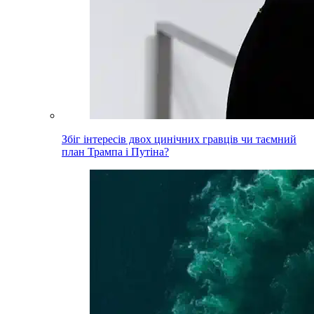
Збіг інтересів двох цинічних гравців чи таємний
план Трампа і Путіна?