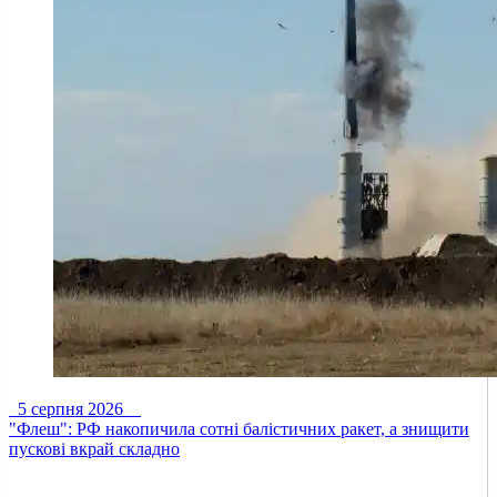
5 серпня 2026
"Флеш": РФ накопичила сотні балістичних ракет, а знищити
пускові вкрай складно