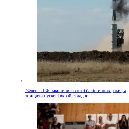
"Флеш": РФ накопичила сотні балістичних ракет, а
знищити пускові вкрай складно