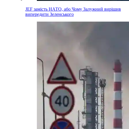
JEF замість НАТО, або Чому Залужний вирішив
випередити Зеленського