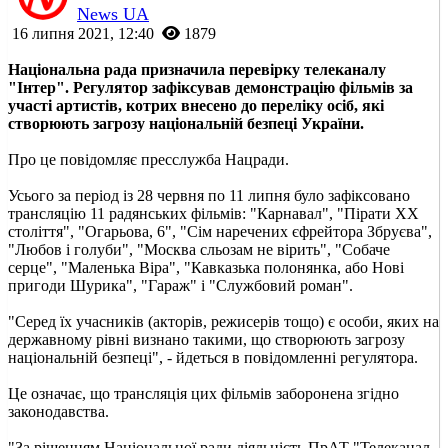
News UA
16 липня 2021, 12:40
1879
Національна рада призначила перевірку телеканалу
"Інтер". Регулятор зафіксував демонстрацію фільмів за
участі артистів, котрих внесено до переліку осіб, які
створюють загрозу національній безпеці України.
Про це повідомляє пресслужба Нацради.
Усього за період із 28 червня по 11 липня було зафіксовано
трансляцію 11 радянських фільмів: "Карнавал", "Пірати ХХ
століття", "Огарьова, 6", "Сім наречених єфрейтора Збруєва",
"Любов і голуби", "Москва сльозам не вірить", "Собаче
серце", "Маленька Віра", "Кавказька полонянка, або Нові
пригоди Шурика", "Гараж" і "Службовий роман".
"Серед їх учасників (акторів, режисерів тощо) є особи, яких на
державному рівні визнано такими, що створюють загрозу
національній безпеці", - йдеться в повідомленні регулятора.
Це означає, що трансляція цих фільмів заборонена згідно
законодавства.
"За рішенням Національної ради діяльність ПрАТ "Телеканал