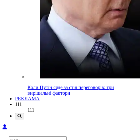
Коли Путін сяде за стіл переговорів: три
вирішальні фактори
РЕКЛАМА
111
111