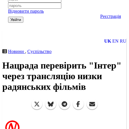
Відновити пароль
Реєстрація
Увійти
UK
EN
RU
Новини
,
Суспільство
Нацрада перевірить "Інтер"
через трансляцію низки
радянських фільмів