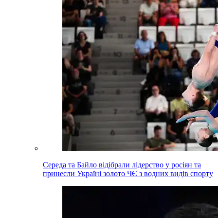
Середа та Байло відібрали лідерство у росіян та
принесли Україні золото ЧЄ з водних видів спорту