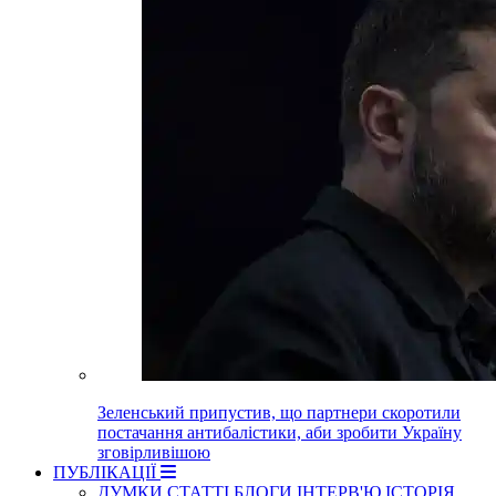
Зеленський припустив, що партнери скоротили
постачання антибалістики, аби зробити Україну
зговірливішою
ПУБЛІКАЦІЇ
ДУМКИ
СТАТТІ
БЛОГИ
ІНТЕРВ'Ю
ІСТОРІЯ