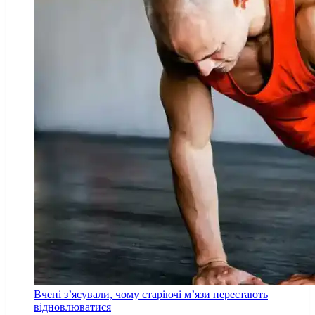
Вчені з’ясували, чому старіючі м’язи перестають
відновлюватися