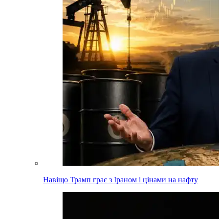
Навіщо Трамп грає з Іраном і цінами на нафту