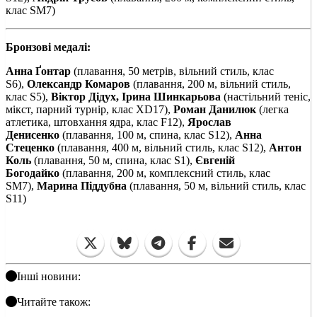
клас SM7)
Бронзові медалі:
Анна Ґонтар
(плавання, 50 метрів, вільний стиль, клас
S6),
Олександр Комаров
(плавання, 200 м, вільний стиль,
клас S5),
Віктор Дідух, Ірина Шинкарьова
(настільний теніс,
мікст, парний турнір, клас XD17),
Роман Данилюк
(легка
атлетика, штовхання ядра, клас F12),
Ярослав
Денисенко
(плавання, 100 м, спина, клас S12),
Анна
Стеценко
(плавання, 400 м, вільний стиль, клас S12),
Антон
Коль
(плавання, 50 м, спина, клас S1),
Євгеній
Богодайко
(плавання, 200 м, комплексний стиль, клас
SM7),
Марина Піддубна
(плавання, 50 м, вільний стиль, клас
S11)
Інші новини:
Читайте також: