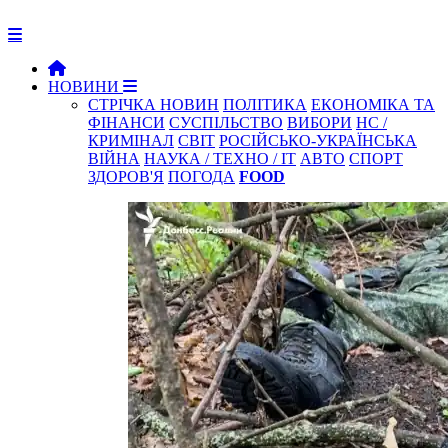
НОВИНИ
СТРІЧКА НОВИН
ПОЛІТИКА
ЕКОНОМІКА ТА
ФІНАНСИ
СУСПІЛЬСТВО
ВИБОРИ
НС /
КРИМІНАЛ
СВІТ
РОСІЙСЬКО-УКРАЇНСЬКА
ВІЙНА
НАУКА / ТЕХНО / IT
АВТО
СПОРТ
ЗДОРОВ'Я
ПОГОДА
FOOD