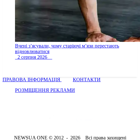
Вчені з’ясували, чому старіючі м’язи перестають
відновлюватися
2 серпня 2026
ПРАВОВА ІНФОРМАЦІЯ
КОНТАКТИ
РОЗМІЩЕННЯ РЕКЛАМИ
NEWSUA ONE © 2012 - 2026 Всі права захищені