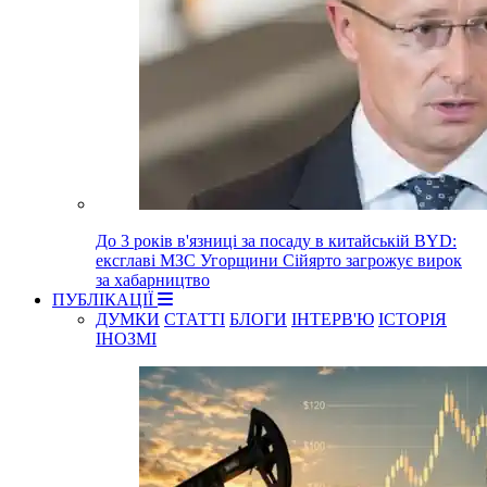
До 3 років в'язниці за посаду в китайській BYD:
ексглаві МЗС Угорщини Сійярто загрожує вирок
за хабарництво
ПУБЛІКАЦІЇ
ДУМКИ
СТАТТІ
БЛОГИ
ІНТЕРВ'Ю
ІСТОРІЯ
ІНОЗМІ