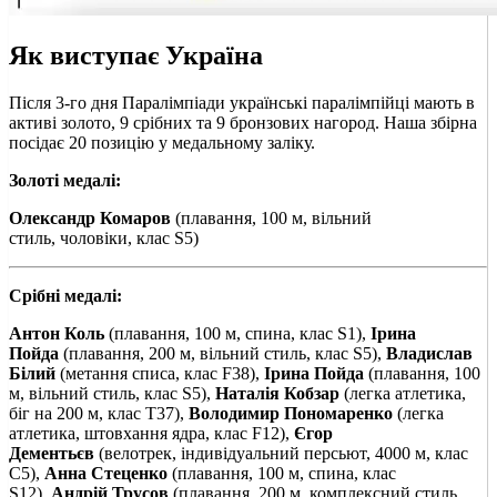
Як виступає Україна
Після 3-го дня Паралімпіади українські паралімпійці мають в
активі золото, 9 срібних та 9 бронзових нагород. Наша збірна
посідає 20 позицію у медальному заліку.
Золоті медалі:
Олександр Комаров
(плавання, 100 м, вільний
стиль, чоловіки, клас S5)
Срібні медалі:
Антон Коль
(плавання, 100 м, спина, клас S1),
Ірина
Пойда
(плавання, 200 м, вільний стиль, клас S5),
Владислав
Білий
(метання списа, клас F38),
Ірина Пойда
(плавання, 100
м, вільний стиль, клас S5),
Наталія Кобзар
(легка атлетика,
біг на 200 м, клас T37),
Володимир Пономаренко
(легка
атлетика, штовхання ядра, клас F12),
Єгор
Дементьєв
(велотрек, індивідуальний персьют, 4000 м, клас
С5),
Анна Стеценко
(плавання, 100 м, спина, клас
S12),
Андрій Трусов
(плавання, 200 м, комплексний стиль,