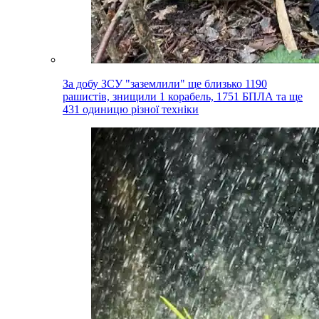
За добу ЗСУ "заземлили" ще близько 1190
рашистів, знищили 1 корабель, 1751 БПЛА та ще
431 одиницю різної техніки