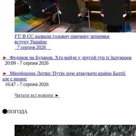
FT: В ЄС назвали головну причину затримки
вступу України
7 серпня 2026
►
Федоров чи Буданов. Хто вийде у другий тур із Залужним
20:09 - 7 серпня 2026
►
Міноборони Литви: Путін хоче атакувати країни Балтії,
але є нюанс
16:47 - 7 серпня 2026
Читати всі новини ►
ПОГОДА