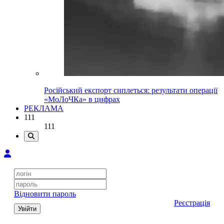
Російський експорт сиплеться: результати операції
«МоЛоЧКа» в цифрах
РЕКЛАМА
111
111
Відновити пароль
Реєстрація
Увійти