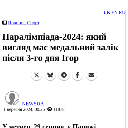
UK
EN
RU
Новини
,
Спорт
Паралімпіада-2024: який
вигляд має медальний залік
після 3-го дня Ігор
NEWSUA
1 вересня 2024, 00:25
11878
У четвер, 29 серпня, у Парижі