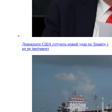
Демократи США готують новий удар по Трампу, і
це не імпічмент