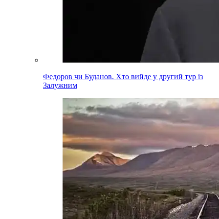
Федоров чи Буданов. Хто вийде у другий тур із
Залужним