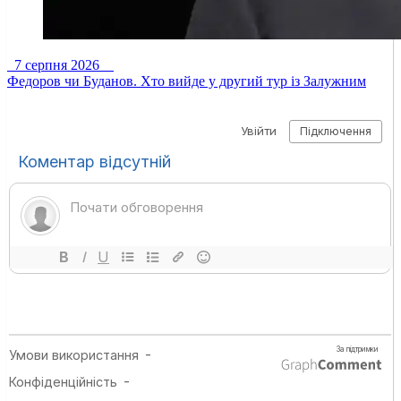
7 серпня 2026
Федоров чи Буданов. Хто вийде у другий тур із Залужним