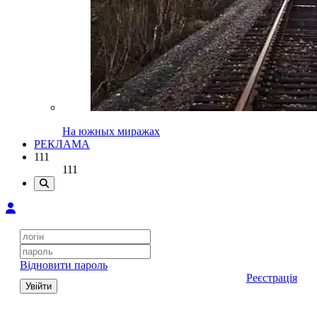
На южных миражах
РЕКЛАМА
111
111
Відновити пароль
Реєстрація
Увійти