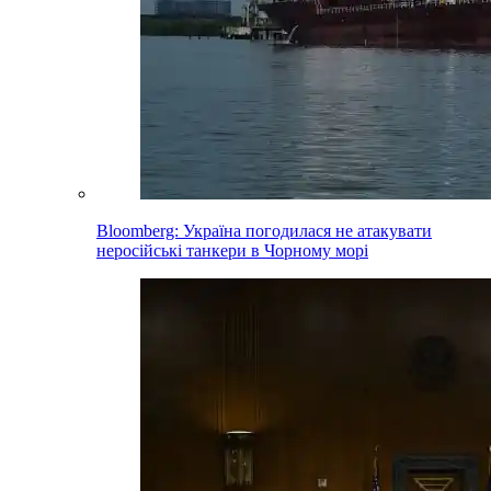
Bloomberg: Україна погодилася не атакувати
неросійські танкери в Чорному морі