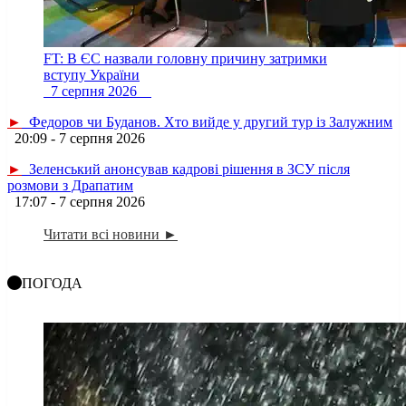
FT: В ЄС назвали головну причину затримки
вступу України
7 серпня 2026
►
Федоров чи Буданов. Хто вийде у другий тур із Залужним
20:09 - 7 серпня 2026
►
Зеленський анонсував кадрові рішення в ЗСУ після
розмови з Драпатим
17:07 - 7 серпня 2026
Читати всі новини ►
ПОГОДА