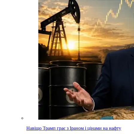
Навіщо Трамп грає з Іраном і цінами на нафту