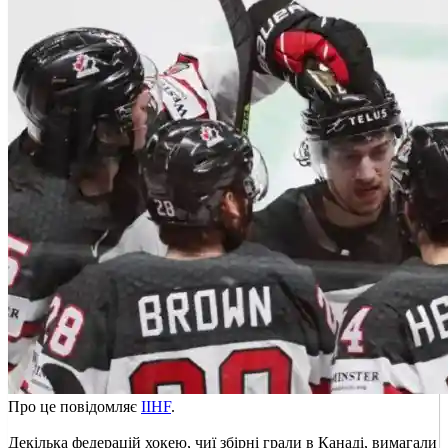
Про це повідомляє
IIHF
.
Декілька федерацій хокею, чиї збірні грали в Канаді, вимагали