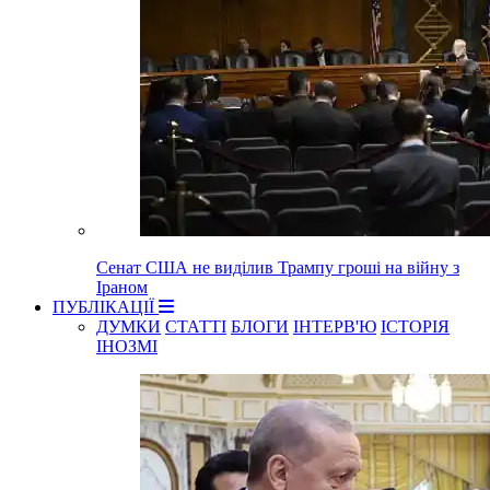
Сенат США не виділив Трампу гроші на війну з
Іраном
ПУБЛІКАЦІЇ
ДУМКИ
СТАТТІ
БЛОГИ
ІНТЕРВ'Ю
ІСТОРІЯ
ІНОЗМІ