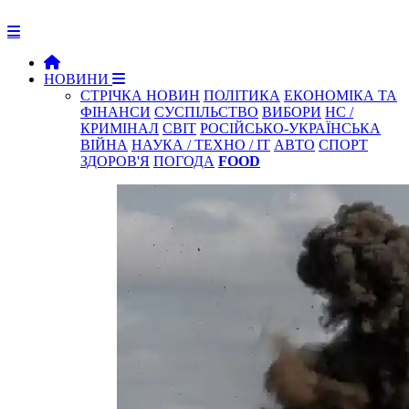
НОВИНИ
СТРІЧКА НОВИН
ПОЛІТИКА
ЕКОНОМІКА ТА
ФІНАНСИ
СУСПІЛЬСТВО
ВИБОРИ
НС /
КРИМІНАЛ
СВІТ
РОСІЙСЬКО-УКРАЇНСЬКА
ВІЙНА
НАУКА / ТЕХНО / IT
АВТО
СПОРТ
ЗДОРОВ'Я
ПОГОДА
FOOD