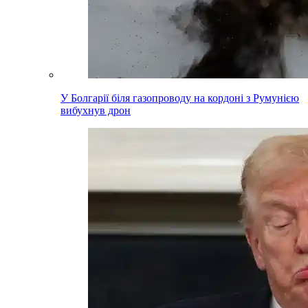
У Болгарії біля газопроводу на кордоні з Румунією
вибухнув дрон