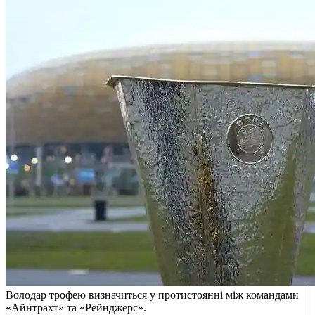
Володар трофею визначиться у протистоянні між командами
«Айнтрахт» та «Рейнджерс».