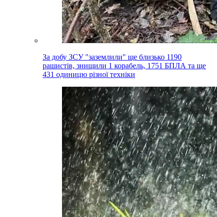
За добу ЗСУ "заземлили" ще близько 1190
рашистів, знищили 1 корабель, 1751 БПЛА та ще
431 одиницю різної техніки