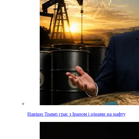
Навіщо Трамп грає з Іраном і цінами на нафту