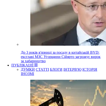
До 3 років в'язниці за посаду в китайській BYD:
ексглаві МЗС Угорщини Сійярто загрожує вирок
за хабарництво
ПУБЛІКАЦІЇ
ДУМКИ
СТАТТІ
БЛОГИ
ІНТЕРВ'Ю
ІСТОРІЯ
ІНОЗМІ