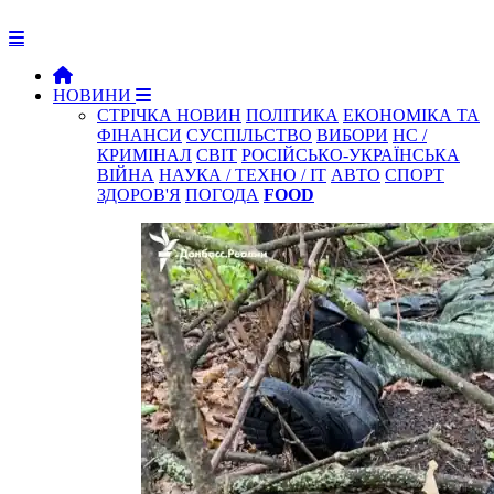
НОВИНИ
СТРІЧКА НОВИН
ПОЛІТИКА
ЕКОНОМІКА ТА
ФІНАНСИ
СУСПІЛЬСТВО
ВИБОРИ
НС /
КРИМІНАЛ
СВІТ
РОСІЙСЬКО-УКРАЇНСЬКА
ВІЙНА
НАУКА / ТЕХНО / IT
АВТО
СПОРТ
ЗДОРОВ'Я
ПОГОДА
FOOD