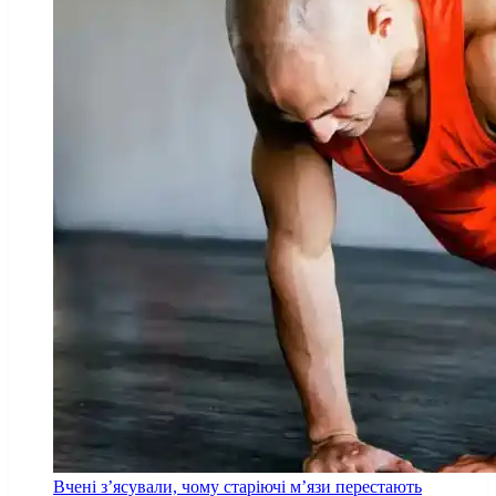
Вчені з’ясували, чому старіючі м’язи перестають