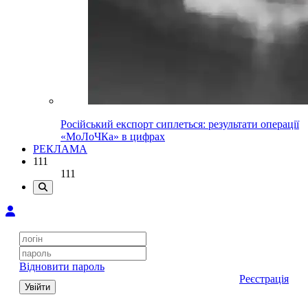
Російський експорт сиплеться: результати операції
«МоЛоЧКа» в цифрах
РЕКЛАМА
111
111
Відновити пароль
Реєстрація
Увійти