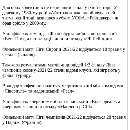
Для обох колективів це не перший фінал у їхній історії. У
далекому 1980-му році «Айнтрахт» вже завойовував цей
титул, який тоді називався кубком УЄФА. «Рейнджерс» ж
брав срібло у 2008-му.
У півфіналах команда з Франкфурта вибила лондонський
«Вест Гем», а шотландці лишили позаду «РБ Лейпциг».
Фінальний матч Ліги Європи-2021/22 відбудеться 18 травня у
Севільї (Іспанія).
Також за результатами матчів-відповідей 1/2 фіналу Ліги
чемпіонів сезону-2021/22 стали відомі клуби, які зіграють у
фіналі турніру.
Володар трофею визначиться у протистоянні між командами
«Ліверпуль» та мадридський «Реал».
У півфіналах «червоні» вибили іспанський «Вільярреал», а
«вершкові» лишили позаду «Манчестер Сіті».
Фінальний матч Ліги чемпіонів-2021/22 відбудеться 28 травня
у Парижі (Франція).