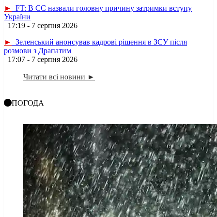
►
FT: В ЄС назвали головну причину затримки вступу
України
17:19 - 7 серпня 2026
►
Зеленський анонсував кадрові рішення в ЗСУ після
розмови з Драпатим
17:07 - 7 серпня 2026
Читати всі новини ►
ПОГОДА