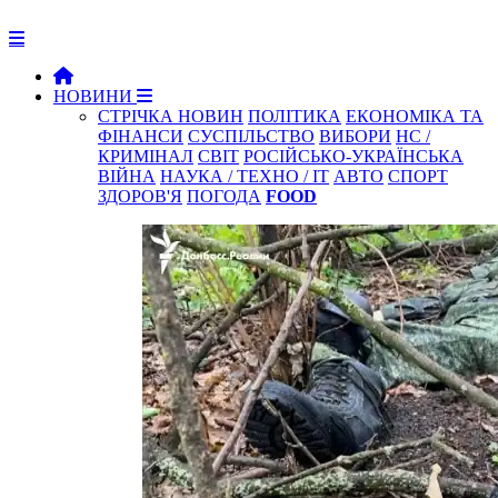
НОВИНИ
СТРІЧКА НОВИН
ПОЛІТИКА
ЕКОНОМІКА ТА
ФІНАНСИ
СУСПІЛЬСТВО
ВИБОРИ
НС /
КРИМІНАЛ
СВІТ
РОСІЙСЬКО-УКРАЇНСЬКА
ВІЙНА
НАУКА / ТЕХНО / IT
АВТО
СПОРТ
ЗДОРОВ'Я
ПОГОДА
FOOD