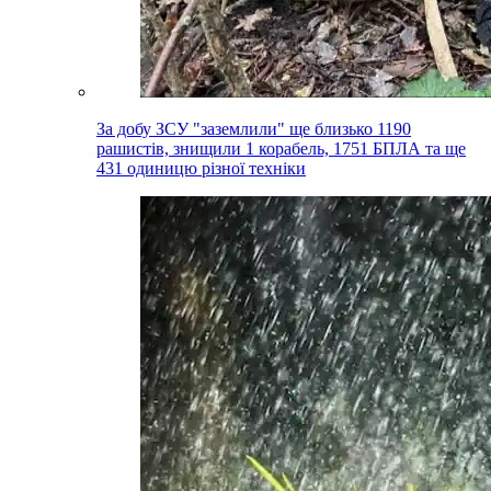
За добу ЗСУ "заземлили" ще близько 1190
рашистів, знищили 1 корабель, 1751 БПЛА та ще
431 одиницю різної техніки