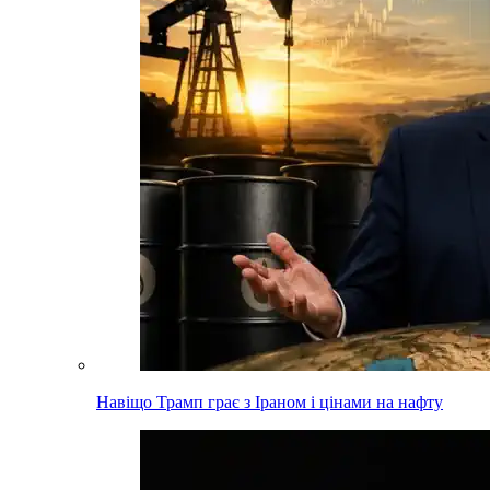
Навіщо Трамп грає з Іраном і цінами на нафту