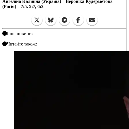
Ангеліна Калініна (Україна) – Вероніка Кудерметова
(Росія) – 7:5, 5:7, 6:2
Інші новини:
Читайте також: