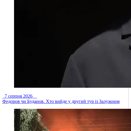
7 серпня 2026
Федоров чи Буданов. Хто вийде у другий тур із Залужним