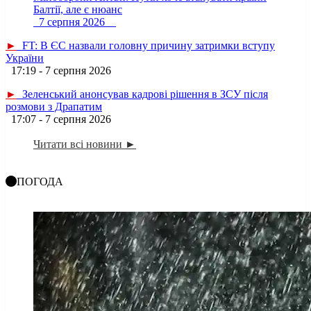
Балтії, але є нюанс
7 серпня 2026
►
FT: В ЄС назвали головну причину затримки вступу
України
17:19 - 7 серпня 2026
►
Зеленський анонсував кадрові рішення в ЗСУ після
розмови з Драпатим
17:07 - 7 серпня 2026
Читати всі новини ►
ПОГОДА