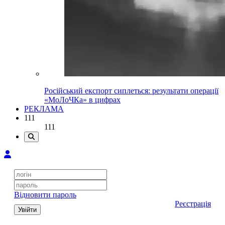
Російський експорт сиплеться: результати операції
«МоЛоЧКа» в цифрах
РЕКЛАМА
111
111
Відновити пароль
Реєстрація
Увійти