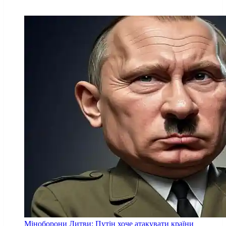
Міноборони Литви: Путін хоче атакувати країни