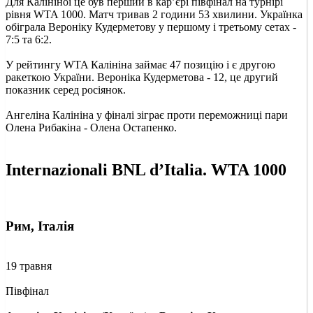
Для Калініної це був перший в кар’єрі півфінал на турнірі
рівня WTA 1000. Матч тривав 2 години 53 хвилини. Українка
обіграла Вероніку Кудерметову у першому і третьому сетах -
7:5 та 6:2.
У рейтингу WTA Калініна займає 47 позицію і є другою
ракеткою України. Вероніка Кудерметова - 12, це другий
показник серед росіянок.
Ангеліна Калініна у фіналі зіграє проти переможниці пари
Олена Рибакіна - Олена Остапенко.
Internazionali BNL d’Italia. WTA 1000
Рим, Італія
19 травня
Півфінал