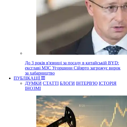
До 3 років в'язниці за посаду в китайській BYD:
ексглаві МЗС Угорщини Сійярто загрожує вирок
за хабарництво
ПУБЛІКАЦІЇ
ДУМКИ
СТАТТІ
БЛОГИ
ІНТЕРВ'Ю
ІСТОРІЯ
ІНОЗМІ