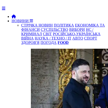
НОВИНИ
СТРІЧКА НОВИН
ПОЛІТИКА
ЕКОНОМІКА ТА
ФІНАНСИ
СУСПІЛЬСТВО
ВИБОРИ
НС /
КРИМІНАЛ
СВІТ
РОСІЙСЬКО-УКРАЇНСЬКА
ВІЙНА
НАУКА / ТЕХНО / IT
АВТО
СПОРТ
ЗДОРОВ'Я
ПОГОДА
FOOD