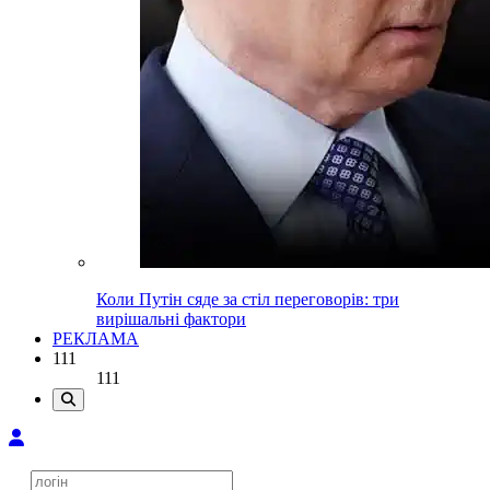
Коли Путін сяде за стіл переговорів: три
вирішальні фактори
РЕКЛАМА
111
111