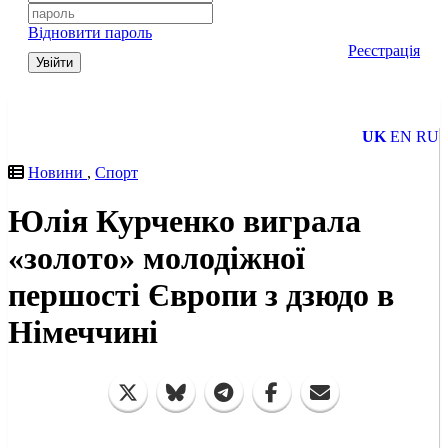
Відновити пароль
Реєстрація
Увійти
UK
EN
RU
Новини
,
Спорт
Юлія Курченко виграла
«золото» молодіжної
першості Європи з дзюдо в
Німеччині