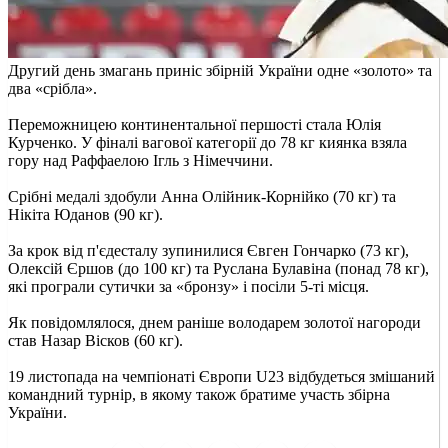
Другий день змагань приніс збірній України одне «золото» та
два «срібла».
Переможницею континентальної першості стала Юлія
Курченко. У фіналі вагової категорії до 78 кг киянка взяла
гору над Раффаелою Ігль з Німеччини.
Срібні медалі здобули Анна Олійник-Корнійко (70 кг) та
Нікіта Юданов (90 кг).
За крок від п'єдесталу зупинилися Євген Гончарко (73 кг),
Олексій Єршов (до 100 кг) та Руслана Булавіна (понад 78 кг),
які програли сутички за «бронзу» і посіли 5-ті місця.
Як повідомлялося, днем раніше володарем золотої нагороди
став Назар Вісков (60 кг).
19 листопада на чемпіонаті Європи U23 відбудеться змішаний
командний турнір, в якому також братиме участь збірна
України.