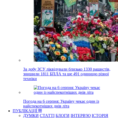
За добу ЗСУ ліквідували близько 1330 рашистів,
знищили 1811 БПЛА та ще 491 одиницю різної
техніки
Погода на 6 серпня: Україну чекає один із
найспекотніших днів літа
ПУБЛІКАЦІЇ
ДУМКИ
СТАТТІ
БЛОГИ
ІНТЕРВ'Ю
ІСТОРІЯ