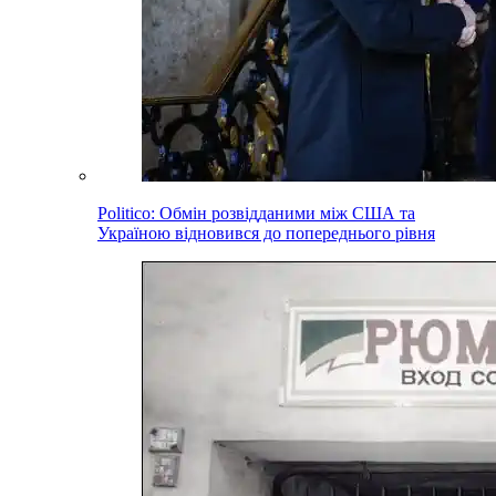
Politico: Обмін розвідданими між США та
Україною відновився до попереднього рівня