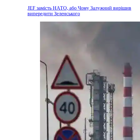
JEF замість НАТО, або Чому Залужний вирішив
випередити Зеленського