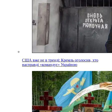
США вже не в тренді: Кремль оголосив, хто
насправді «командує» Україною