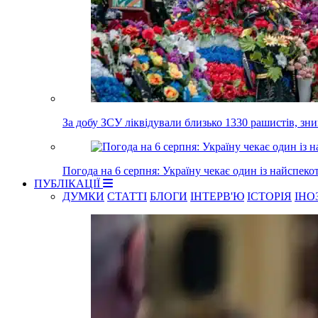
За добу ЗСУ ліквідували близько 1330 рашистів, з
Погода на 6 серпня: Україну чекає один із найспеко
ПУБЛІКАЦІЇ
ДУМКИ
СТАТТІ
БЛОГИ
ІНТЕРВ'Ю
ІСТОРІЯ
ІНО