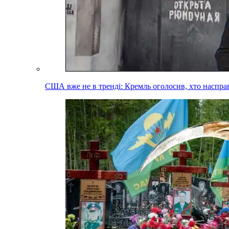
США вже не в тренді: Кремль оголосив, хто наспра