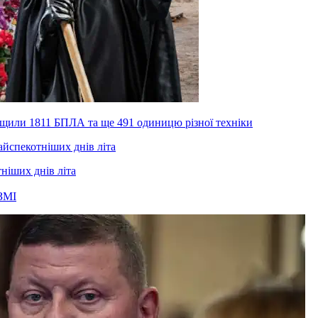
нищили 1811 БПЛА та ще 491 одиницю різної техніки
тніших днів літа
ЗМІ