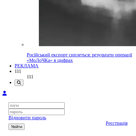
Російський експорт сиплеться: результати операції
«МоЛоЧКа» в цифрах
РЕКЛАМА
111
111
Відновити пароль
Реєстрація
Увійти