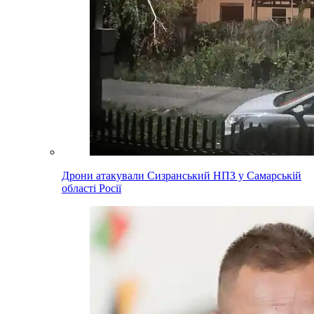
Дрони атакували Сизранський НПЗ у Самарській
області Росії