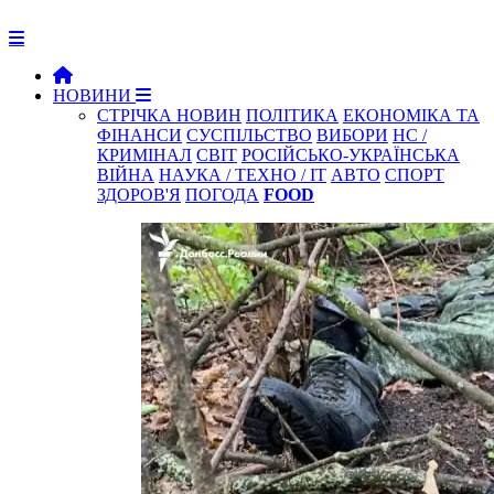
НОВИНИ
СТРІЧКА НОВИН
ПОЛІТИКА
ЕКОНОМІКА ТА
ФІНАНСИ
СУСПІЛЬСТВО
ВИБОРИ
НС /
КРИМІНАЛ
СВІТ
РОСІЙСЬКО-УКРАЇНСЬКА
ВІЙНА
НАУКА / ТЕХНО / IT
АВТО
СПОРТ
ЗДОРОВ'Я
ПОГОДА
FOOD