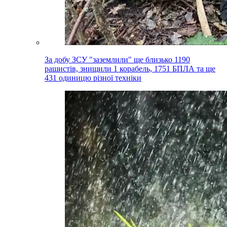
За добу ЗСУ "заземлили" ще близько 1190
рашистів, знищили 1 корабель, 1751 БПЛА та ще
431 одиницю різної техніки