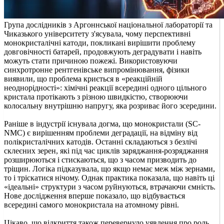
Група дослідників з Аргоннської національної лабораторії та
Чиказького університету з'ясувала, чому перспективні
монокристалічні катоди, покликані вирішити проблему
довговічності батарей, продовжують деградувати і навіть
можуть стати причиною пожежі. Використовуючи
синхротронне рентгенівське випромінювання, фізики
виявили, що проблема криється в «реакційній
неоднорідності»: хімічні реакції всередині одного цільного
кристала протікають з різною швидкістю, створюючи
колосальну внутрішню напругу, яка розриває його зсередини.
Раніше в індустрії існувала догма, що монокристали (SC-
NMC) є вирішенням проблеми деградації, на відміну від
полікристалічних катодів. Останні складаються з безлічі
склеєних зерен, які під час циклів заряджання-розряджання
розширюються і стискаються, що з часом призводить до
тріщин. Логіка підказувала, що якщо немає меж між зернами,
то і тріскатися нічому. Однак практика показала, що навіть ці
«ідеальні» структури з часом руйнуються, втрачаючи ємність.
Нове дослідження вперше показало, що відбувається
всередині самого монокристала на атомному рівні.
Цікаво, що відкриття також перевернуло уявлення про роль