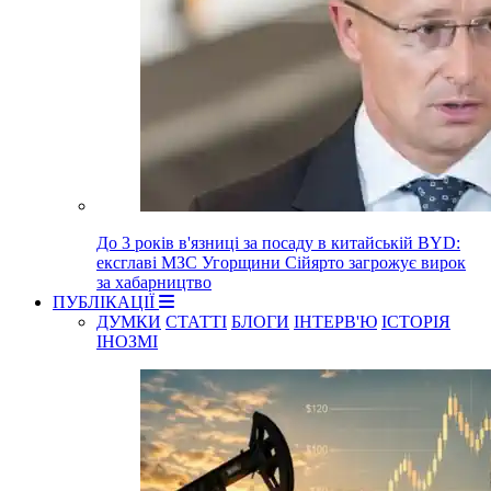
До 3 років в'язниці за посаду в китайській BYD:
ексглаві МЗС Угорщини Сійярто загрожує вирок
за хабарництво
ПУБЛІКАЦІЇ
ДУМКИ
СТАТТІ
БЛОГИ
ІНТЕРВ'Ю
ІСТОРІЯ
ІНОЗМІ