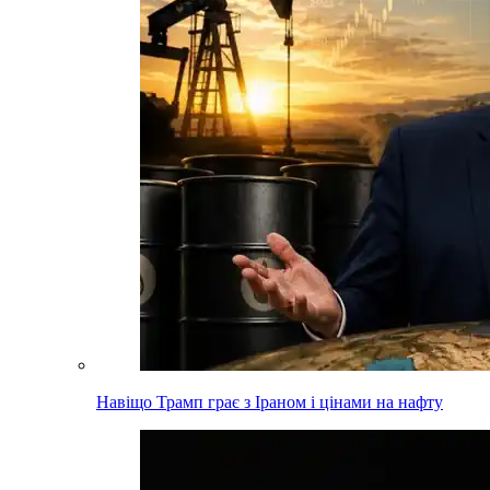
Навіщо Трамп грає з Іраном і цінами на нафту