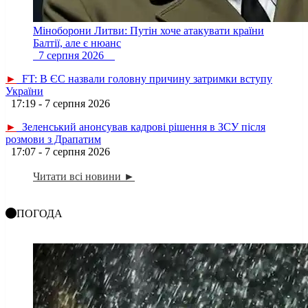
Міноборони Литви: Путін хоче атакувати країни
Балтії, але є нюанс
7 серпня 2026
►
FT: В ЄС назвали головну причину затримки вступу
України
17:19 - 7 серпня 2026
►
Зеленський анонсував кадрові рішення в ЗСУ після
розмови з Драпатим
17:07 - 7 серпня 2026
Читати всі новини ►
ПОГОДА