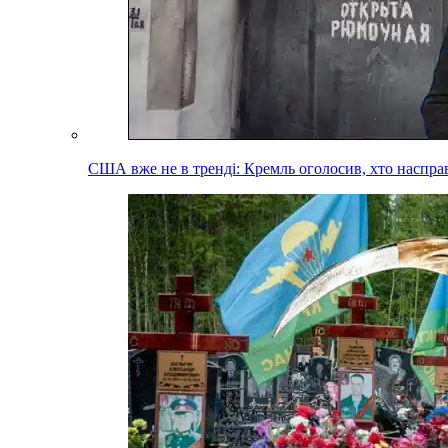
США вже не в тренді: Кремль оголосив, хто наспра