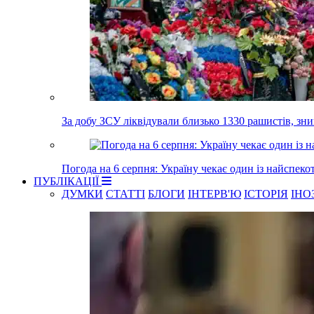
За добу ЗСУ ліквідували близько 1330 рашистів, з
Погода на 6 серпня: Україну чекає один із найспеко
ПУБЛІКАЦІЇ
ДУМКИ
СТАТТІ
БЛОГИ
ІНТЕРВ'Ю
ІСТОРІЯ
ІНО