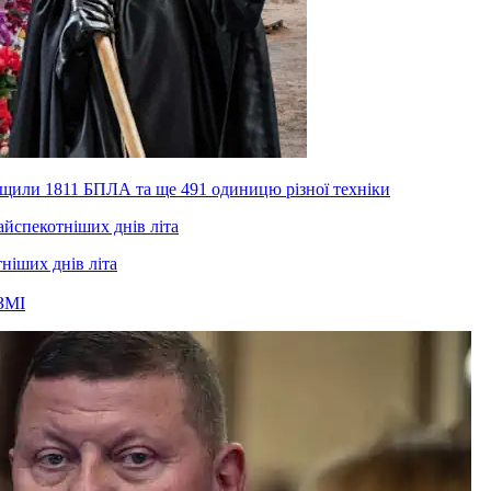
нищили 1811 БПЛА та ще 491 одиницю різної техніки
тніших днів літа
ЗМІ