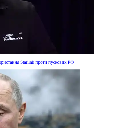
ристання Starlink проти пускових РФ