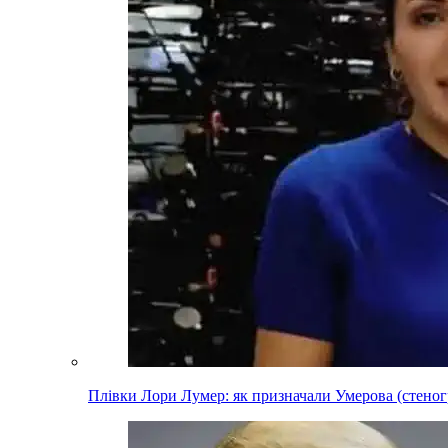
Плівки Лори Лумер: як призначали Умерова (стеног