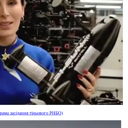
рама засідання тіньового РНБО)