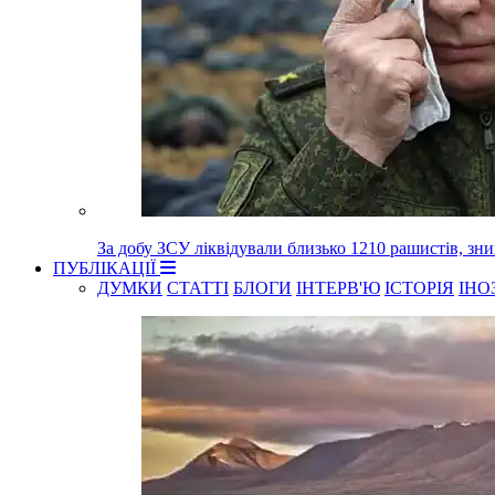
За добу ЗСУ ліквідували близько 1210 рашистів, зн
ПУБЛІКАЦІЇ
ДУМКИ
СТАТТІ
БЛОГИ
ІНТЕРВ'Ю
ІСТОРІЯ
ІНО