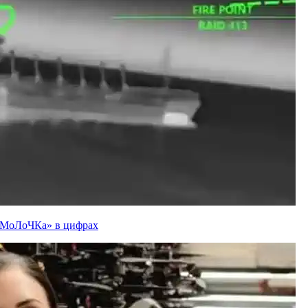
ї «МоЛоЧКа» в цифрах