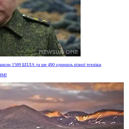
ищили 1589 БПЛА та ще 490 одиниць різної техніки
ЗМІ