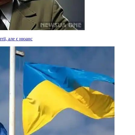
ії, але є нюанс