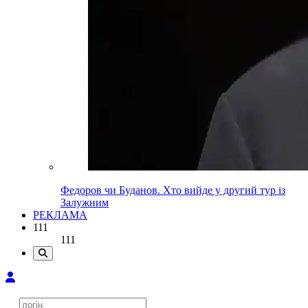
Федоров чи Буданов. Хто вийде у другий тур із
Залужним
РЕКЛАМА
111
111