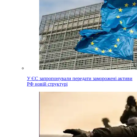
У ЄС запропонували передати заморожені активи
РФ новій структурі