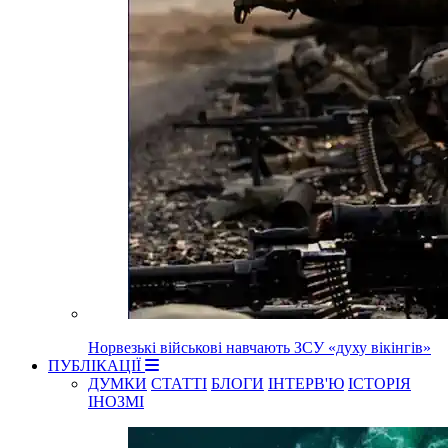
Норвезькі військові навчають ЗСУ «духу вікінгів»
ПУБЛІКАЦІЇ
ДУМКИ
СТАТТІ
БЛОГИ
ІНТЕРВ'Ю
ІСТОРІЯ
ІНОЗМІ