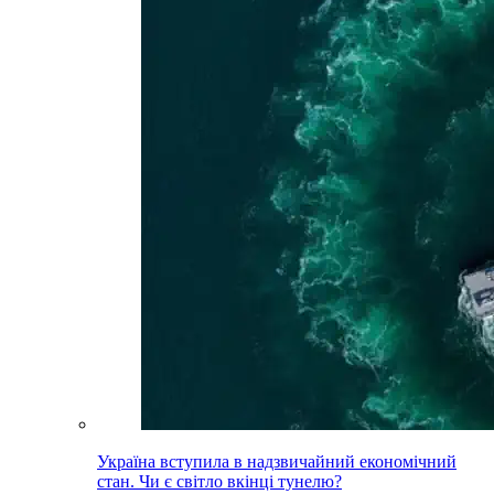
Україна вступила в надзвичайний економічний
стан. Чи є світло вкінці тунелю?