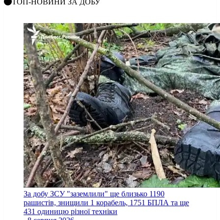
ТОП-НОВИНИ ЗА ДОБУ
За добу ЗСУ "заземлили" ще близько 1190
рашистів, знищили 1 корабель, 1751 БПЛА та ще
431 одиницю різної техніки