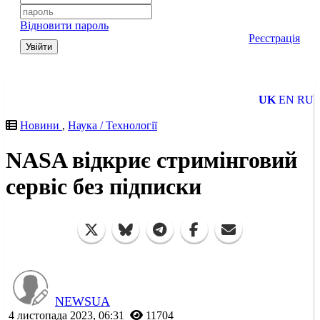
Відновити пароль
Реєстрація
Увійти
UK
EN
RU
Новини
,
Наука / Технології
NASA відкриє стримінговий
сервіс без підписки
NEWSUA
4 листопада 2023, 06:31
11704