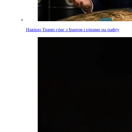
Навіщо Трамп грає з Іраном і цінами на нафту