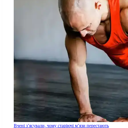
Вчені з’ясували, чому старіючі м’язи перестають