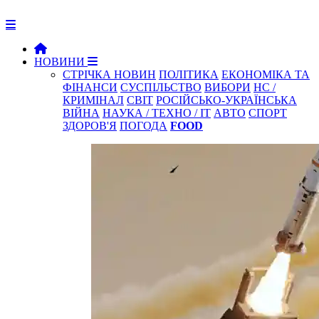
НОВИНИ
СТРІЧКА НОВИН
ПОЛІТИКА
ЕКОНОМІКА ТА
ФІНАНСИ
СУСПІЛЬСТВО
ВИБОРИ
НС /
КРИМІНАЛ
СВІТ
РОСІЙСЬКО-УКРАЇНСЬКА
ВІЙНА
НАУКА / ТЕХНО / IT
АВТО
СПОРТ
ЗДОРОВ'Я
ПОГОДА
FOOD