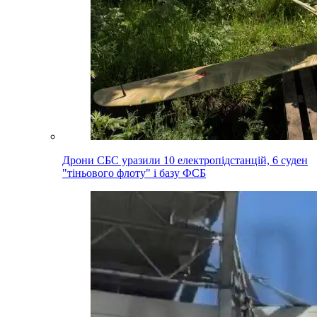
Дрони СБС уразили 10 електропідстанцій, 6 суден
"тіньового флоту" і базу ФСБ