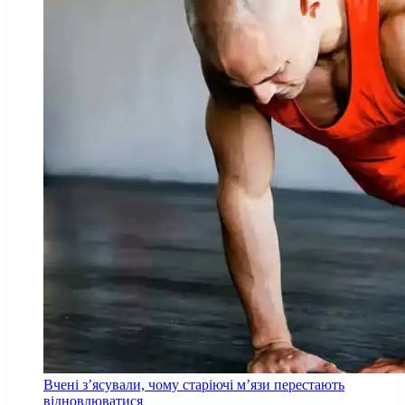
Вчені з’ясували, чому старіючі м’язи перестають
відновлюватися