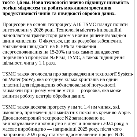
тобто 1,6 нм. Нова технологія значно підвищує щільність
логіки мікросхем та робить можливим зростання
продуктивності чипів та швидкості обробки даних.
Процесори на основі техпроцесу A16 TSMC планує почати
виготовляти у 2026 році. Технологія містить інноваційні
нанопластові транзистори разом з новим рішенням задньої
шини живлення. Очікується, що ця розробка забезпечить
збільшення швидкості на 8-10% та зниження
енергоспоживання на 15-20% на тих самих швидкостях
порівняно з процесом N2P від ​​TSMC, а також підвищення
щільності чипа у 1,1 раза.
TSMC також оголосила про запровадження технології System-
on-Wafer (SoW), яка об’єднує кілька кристалів на одній
пластині для підвищення обчислювальної потужності,
займаючи при цьому менше місця — розробка, яка може
змінити роботу центрів обробки даних.
TSMC також досягла прогресу у нм та 1,4 нм чипах, які,
ймовірно, призначені для майбутніх поколінь кремнію Apple.
Двонанометровий техпроцес N2 заплановано на
випробувальне виробництво в другій половині 2024 року, а
масове виробництво — наприкінці 2025 року, після чого
наприкінці 2026 року стартує вдосконалений процес N2P.