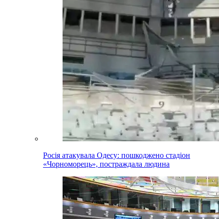
Росія атакувала Одесу: пошкоджено стадіон
«Чорноморець», постраждала людина