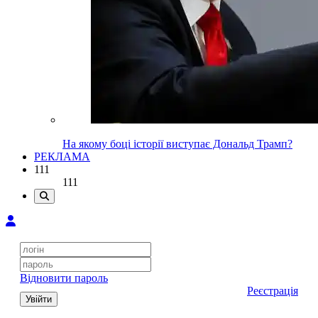
На якому боці історії виступає Дональд Трамп?
РЕКЛАМА
111
111
Відновити пароль
Реєстрація
Увійти