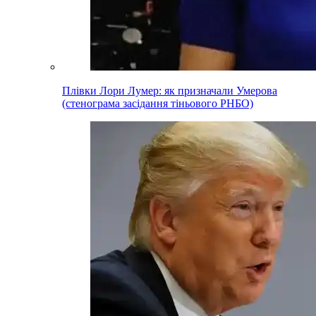
Плівки Лори Лумер: як призначали Умерова
(стенограма засідання тіньового РНБО)