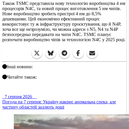
Також TSMC представила нову технологію виробництва 4 нм
процесорів N4C, та новий процес виготовлення 5 нм чипів.
Нове виробництво зробить пристрої 4 нм до 8,5%
дешевшими. Цей економічно ефективний процес
використовує ту ж інфраструктуру проєктування, що й N4P,
хоча все ще незрозуміло, чи можна адреси з N5, N4 та N4P
безпосередньо передавати на чипи N4C. TSMC планує
розпочати виробництво чіпів за технологією N4C у 2025 році.
Інші новини:
Читайте також:
7 серпня 2026
Погода на 7 серпня: Україну накриє аномальна спека, але
частину областей заллють дощі