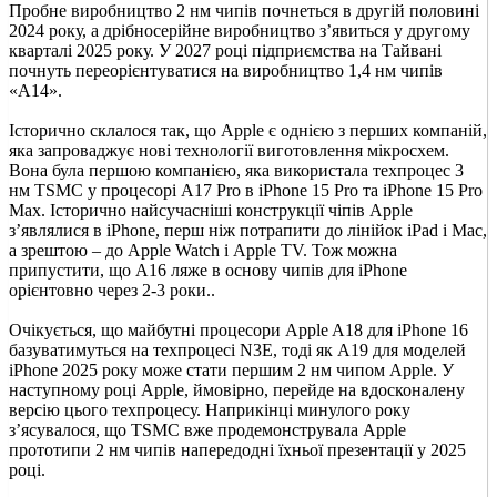
Пробне виробництво 2 нм чипів почнеться в другій половині
2024 року, а дрібносерійне виробництво з’явиться у другому
кварталі 2025 року. У 2027 році підприємства на Тайвані
почнуть переорієнтуватися на виробництво 1,4 нм чипів
«A14».
Історично склалося так, що Apple є однією з перших компаній,
яка запроваджує нові технології виготовлення мікросхем.
Вона була першою компанією, яка використала техпроцес 3
нм TSMC у процесорі A17 Pro в iPhone 15 Pro та ‌iPhone 15 Pro‌
Max. Історично найсучасніші конструкції чіпів Apple
з’являлися в iPhone, перш ніж потрапити до лінійок iPad і Mac,
а зрештою – до Apple Watch і Apple TV. Тож можна
припустити, що A16 ляже в основу чипів для iPhone
орієнтовно через 2-3 роки..
Очікується, що майбутні процесори Apple A18 для iPhone 16
базуватимуться на техпроцесі N3E, тоді як A19 для моделей
‌iPhone‌ 2025 року може стати першим 2 нм чипом Apple. У
наступному році Apple, ймовірно, перейде на вдосконалену
версію цього техпроцесу. Наприкінці минулого року
з’ясувалося, що TSMC вже продемонструвала Apple
прототипи 2 нм чипів напередодні їхньої презентації у 2025
році.