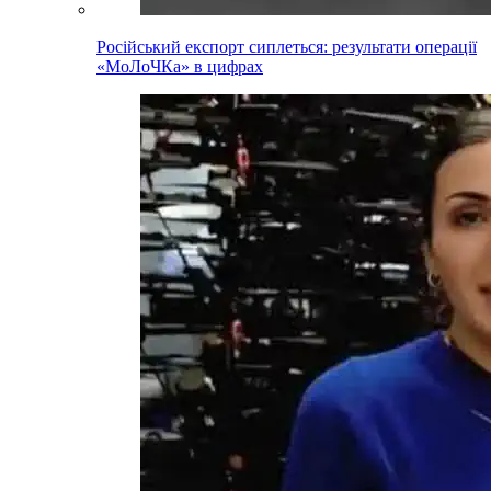
Російський експорт сиплеться: результати операції
«МоЛоЧКа» в цифрах