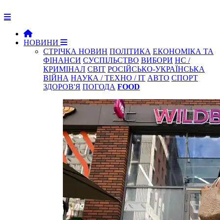
НОВИНИ
СТРІЧКА НОВИН
ПОЛІТИКА
ЕКОНОМІКА ТА
ФІНАНСИ
СУСПІЛЬСТВО
ВИБОРИ
НС /
КРИМІНАЛ
СВІТ
РОСІЙСЬКО-УКРАЇНСЬКА
ВІЙНА
НАУКА / ТЕХНО / IT
АВТО
СПОРТ
ЗДОРОВ'Я
ПОГОДА
FOOD