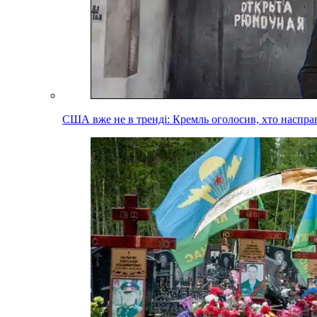
США вже не в тренді: Кремль оголосив, хто наспра