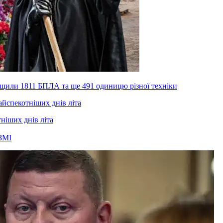
нищили 1811 БПЛА та ще 491 одиницю різної техніки
тніших днів літа
ЗМІ