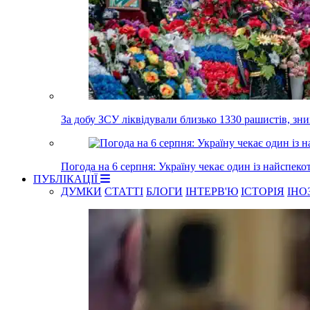
За добу ЗСУ ліквідували близько 1330 рашистів, з
Погода на 6 серпня: Україну чекає один із найспеко
ПУБЛІКАЦІЇ
ДУМКИ
СТАТТІ
БЛОГИ
ІНТЕРВ'Ю
ІСТОРІЯ
ІНО