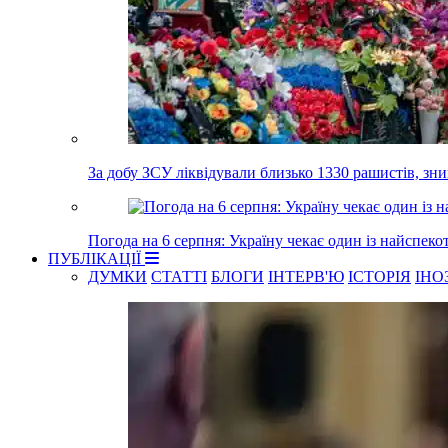
За добу ЗСУ ліквідували близько 1330 рашистів, з
Погода на 6 серпня: Україну чекає один із найспеко
ПУБЛІКАЦІЇ
ДУМКИ
СТАТТІ
БЛОГИ
ІНТЕРВ'Ю
ІСТОРІЯ
ІНО