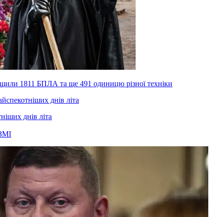
нищили 1811 БПЛА та ще 491 одиницю різної техніки
тніших днів літа
ЗМІ