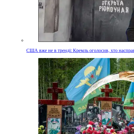
США вже не в тренді: Кремль оголосив, хто наспра