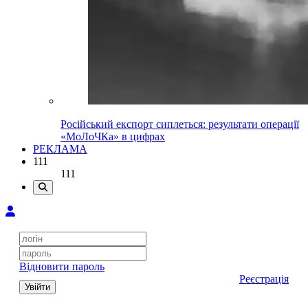
Російський експорт сиплеться: результати операції
«МоЛоЧКа» в цифрах
РЕКЛАМА
111
111
Відновити пароль
Реєстрація
Увійти