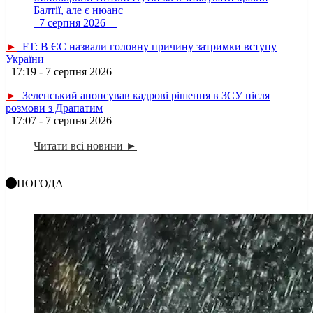
Балтії, але є нюанс
7 серпня 2026
►
FT: В ЄС назвали головну причину затримки вступу
України
17:19 - 7 серпня 2026
►
Зеленський анонсував кадрові рішення в ЗСУ після
розмови з Драпатим
17:07 - 7 серпня 2026
Читати всі новини ►
ПОГОДА