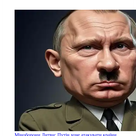
Міноборони Литви: Путін хоче атакувати країни