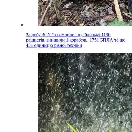
За добу ЗСУ "заземлили" ще близько 1190
рашистів, знищили 1 корабель, 1751 БПЛА та ще
431 одиницю різної техніки