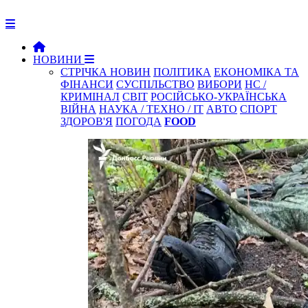
НОВИНИ
СТРІЧКА НОВИН
ПОЛІТИКА
ЕКОНОМІКА ТА
ФІНАНСИ
СУСПІЛЬСТВО
ВИБОРИ
НС /
КРИМІНАЛ
СВІТ
РОСІЙСЬКО-УКРАЇНСЬКА
ВІЙНА
НАУКА / ТЕХНО / IT
АВТО
СПОРТ
ЗДОРОВ'Я
ПОГОДА
FOOD