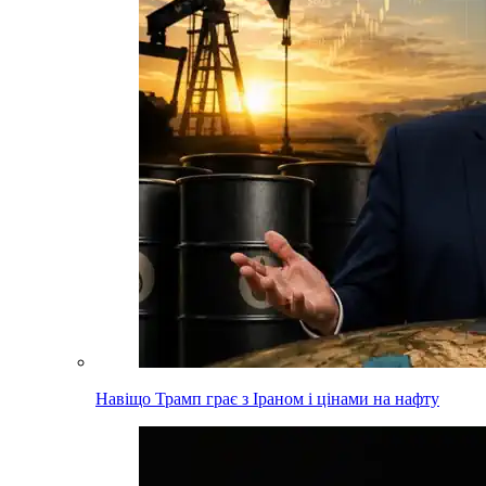
Навіщо Трамп грає з Іраном і цінами на нафту