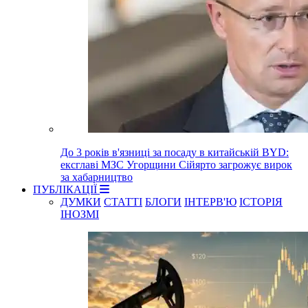
До 3 років в'язниці за посаду в китайській BYD:
ексглаві МЗС Угорщини Сійярто загрожує вирок
за хабарництво
ПУБЛІКАЦІЇ
ДУМКИ
СТАТТІ
БЛОГИ
ІНТЕРВ'Ю
ІСТОРІЯ
ІНОЗМІ